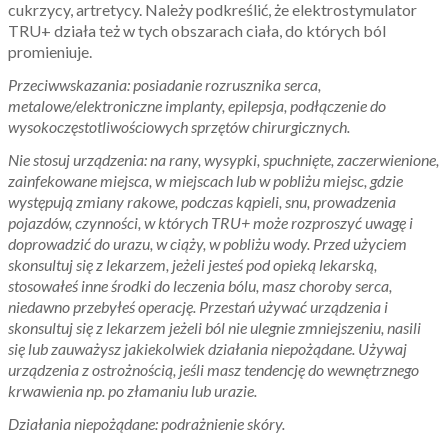
cukrzycy, artretycy. Należy podkreślić, że elektrostymulator
TRU+ działa też w tych obszarach ciała, do których ból
promieniuje.
Przeciwwskazania: posiadanie rozrusznika serca,
metalowe/elektroniczne implanty, epilepsja, podłączenie do
wysokoczęstotliwościowych sprzętów chirurgicznych.
Nie stosuj urządzenia: na rany, wysypki, spuchnięte, zaczerwienione,
zainfekowane miejsca, w miejscach lub w pobliżu miejsc, gdzie
występują zmiany rakowe, podczas kąpieli, snu, prowadzenia
pojazdów, czynności, w których TRU+ może rozproszyć uwagę i
doprowadzić do urazu, w ciąży, w pobliżu wody. Przed użyciem
skonsultuj się z lekarzem, jeżeli jesteś pod opieką lekarską,
stosowałeś inne środki do leczenia bólu, masz choroby serca,
niedawno przebyłeś operację. Przestań używać urządzenia i
skonsultuj się z lekarzem jeżeli ból nie ulegnie zmniejszeniu, nasili
się lub zauważysz jakiekolwiek działania niepożądane. Używaj
urządzenia z ostrożnością, jeśli masz tendencję do wewnętrznego
krwawienia np. po złamaniu lub urazie.
Działania niepożądane: podrażnienie skóry.