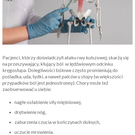
Pacjenci, którzy doświadczyli ataku rwy kulszowej, skarżą się
na przeszywający, kłujący ból w lędźwiowym odcinku
kręgosłupa. Dolegliwości bólowe często promieniują do
pośladka, uda, łydki, a nawet palców u stopy (w większości
przypadków ból jest jednostronny). Chory może też
zaobserwować u siebie:
nagłe osłabienie siły mięśniowej,
drętwienie nóg,
zaburzenia czucia w kończynach dolnych,
uczucie mrowienia.