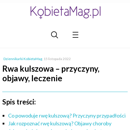
Dziennikarki KobietaMag
,
15 listopada 2022
Rwa kulszowa – przyczyny,
objawy, leczenie
Spis treści:
Co powoduje rwę kulszową? Przyczyny przypadłości
Jak rozpoznać rwę kulszową? Objawy choroby