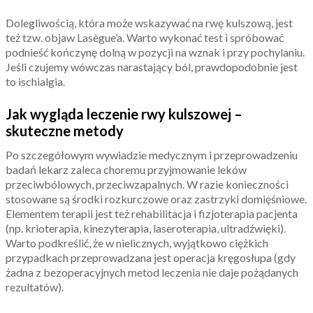
Dolegliwością, która może wskazywać na rwę kulszową, jest
też tzw. objaw Lasègue’a. Warto wykonać test i spróbować
podnieść kończynę dolną w pozycji na wznak i przy pochylaniu.
Jeśli czujemy wówczas narastający ból, prawdopodobnie jest
to ischialgia.
Jak wygląda leczenie rwy kulszowej –
skuteczne metody
Po szczegółowym wywiadzie medycznym i przeprowadzeniu
badań lekarz zaleca choremu przyjmowanie leków
przeciwbólowych, przeciwzapalnych. W razie konieczności
stosowane są środki rozkurczowe oraz zastrzyki domięśniowe.
Elementem terapii jest też rehabilitacja i fizjoterapia pacjenta
(np. krioterapia, kinezyterapia, laseroterapia, ultradźwięki).
Warto podkreślić, że w nielicznych, wyjątkowo ciężkich
przypadkach przeprowadzana jest operacja kręgosłupa (gdy
żadna z bezoperacyjnych metod leczenia nie daje pożądanych
rezultatów).