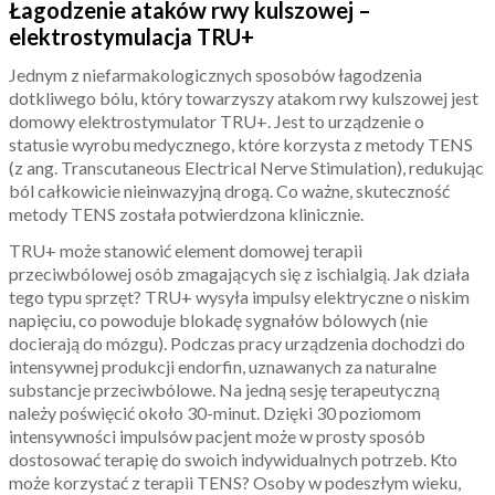
Łagodzenie ataków rwy kulszowej –
elektrostymulacja TRU+
Jednym z niefarmakologicznych sposobów łagodzenia
dotkliwego bólu, który towarzyszy atakom rwy kulszowej jest
domowy elektrostymulator TRU+. Jest to urządzenie o
statusie wyrobu medycznego, które korzysta z metody TENS
(z ang. Transcutaneous Electrical Nerve Stimulation), redukując
ból całkowicie nieinwazyjną drogą. Co ważne, skuteczność
metody TENS została potwierdzona klinicznie.
TRU+ może stanowić element domowej terapii
przeciwbólowej osób zmagających się z ischialgią. Jak działa
tego typu sprzęt? TRU+ wysyła impulsy elektryczne o niskim
napięciu, co powoduje blokadę sygnałów bólowych (nie
docierają do mózgu). Podczas pracy urządzenia dochodzi do
intensywnej produkcji endorfin, uznawanych za naturalne
substancje przeciwbólowe. Na jedną sesję terapeutyczną
należy poświęcić około 30-minut. Dzięki 30 poziomom
intensywności impulsów pacjent może w prosty sposób
dostosować terapię do swoich indywidualnych potrzeb. Kto
może korzystać z terapii TENS? Osoby w podeszłym wieku,