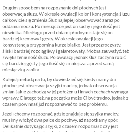
Drugim sposobem na rozpoznanie dni płodnych jest
obserwacja śluzu. W okresie owulacji kolor i konsystencja śluzu
całkowicie się zmienia Śluz najlepiej obserwować zaraz po
oddaniu moczu. Po miesiączce jest on suchy i jego ilość jest
niewielka. Niedługo przed dniami płodnymi staje się on
bardziej kremowy i gęsty. W okresie owulacji jego
konsystencja przypomina kurze białko. Jest przezroczysty,
śliski bardziej rozciągliwy i galaretowaty. Można zauważyć, też
zwiększenie ilość śluzu. Po owulacji jednak śluz zaczyna robić
się bardziej gęsty, jego ilość się zmniejsza, a przed samą
miesiączką zanika.
Kolejną metodą na to, by dowiedzieć się, kiedy mamy dni
płodne jest obserwacja szyjki macicy, jednak obserwacja
zmian, jakie zachodzą w jej położeniu i innych cechach wymaga
wprawy. Dlatego też, na początku może Ci być trudno, jednak z
czasem powinnaś już rozpoznawać to bez problemu.
Jeżeli chcemy rozpoznać, gdzie znajduje się szyjka macicy,
musimy włożyć dwa palce do pochwy, aż napotkamy opór.
Delikatnie dotykając szyjki, z czasem rozpoznasz czy jest