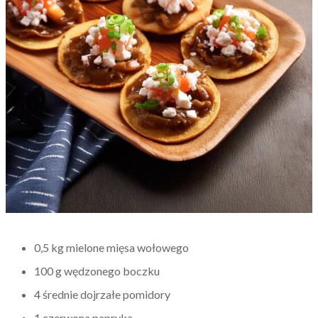
0,5 kg mielone mięsa wołowego
100 g wędzonego boczku
4 średnie dojrzałe pomidory
1 czerwona papryka