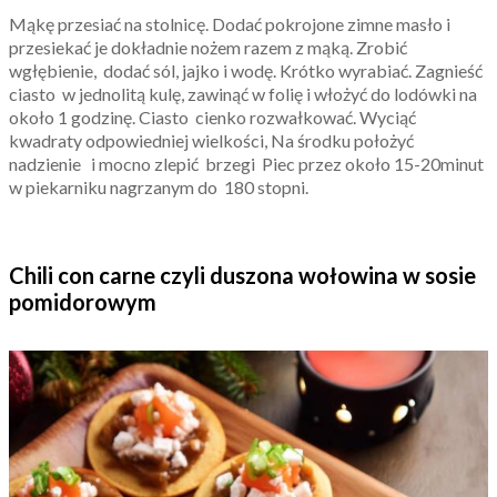
Mąkę przesiać na stolnicę. Dodać pokrojone zimne masło i
przesiekać je dokładnie nożem razem z mąką. Zrobić
wgłębienie, dodać sól, jajko i wodę. Krótko wyrabiać. Zagnieść
ciasto w jednolitą kulę, zawinąć w folię i włożyć do lodówki na
około 1 godzinę. Ciasto cienko rozwałkować. Wyciąć
kwadraty odpowiedniej wielkości, Na środku położyć
nadzienie i mocno zlepić brzegi Piec przez około 15-20minut
w piekarniku nagrzanym do 180 stopni.
Chili con carne czyli duszona wołowina w sosie
pomidorowym