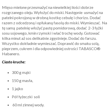
Mięso mielone przesmażyć na niewielkiej ilości dobrze
rozgrzanego oleju. Wyłożyć do miski. Następnie usmażyć na
patelni pokrojoną w drobną kostkę cebulę i chorizo. Dodać
razem z odcedzoną i opłukaną fasolą do miski. Wymieszać. Na
tę samą patelnię włożyć pastę pomidorową, dodać 2-3 łyżki
sosu sojowego, kmin rzymski i wlać trochę wody. Gotować
kilka minut aż sos delikatnie zgęstnieje. Dodać do farszu.
Wszystko dokładnie wymieszać. Doprawić do smaku solą,
pieprzem, cukrem i dla odpowiedniej ostrości TABASCO®
Habanero.
Ciasto kruche:
300 g mąki
150 g masła,
1 jajko
Pół łyżeczki soli
60 ml zimnej wody.