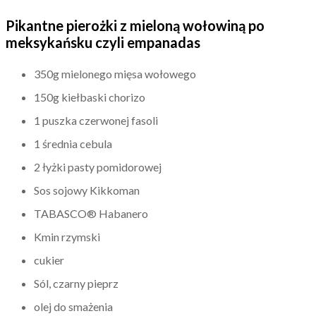
Pikantne pierożki z mieloną wołowiną po
meksykańsku czyli empanadas
350g mielonego mięsa wołowego
150g kiełbaski chorizo
1 puszka czerwonej fasoli
1 średnia cebula
2 łyżki pasty pomidorowej
Sos sojowy Kikkoman
TABASCO® Habanero
Kmin rzymski
cukier
Sól, czarny pieprz
olej do smażenia