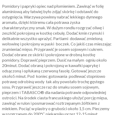
Pomidory i papryki opiec nad płomieniem. Zawinąć w folię
aluminiową aby łatwiej było zdjąć skórkę i odstawić do
ostygnięcia. Warzywa powinny nabrać lekkiego dymnego
aromatu, dzięki któremu cała potrawa zyska
charakterystyczny smak. W dużym rondlu rozgrzać oliwę i
zeszklić pokrojoną w kostkę cebulę. Dodać kmin rzymski i
delikatnie wszystko uprażyć. Partiami dodawać zmieloną
wołowinę i pokrojony w paski boczek. Co jakiś czas mieszając
zrumieniać mięso. Przyprawić je sosem sojowym i cukrem.
Dodać obrane ze skórki i pokrojone w drobną kostkę
pomidory. Doprawić pieprzem. Dusić na małym ogniu około
20minut. Dodać obraną i pokrojoną w kawałki paprykę i
odsączoną i opłukaną czerwoną fasolę. Gotować jeszcze
około5 minut. Pod koniec gotowania podlewać stopniowo
potrawę odrobiną wody tak aby powstało trochę gęstego
sosu. Przyprawić jeszcze raz do smaku sosem sojowym,
pieprzem i TABASCO® dla nadania potrawie odpowiedniej
ostrości. Na środek ciasta francuskiego ułożyć porcję mięsa,
zawinąć w rulon i posmarować roztrzepanym żółtkiem z
mlekiem. Pociąć w plastry o grubości około 1,5 cm. Pieczemy
w rozgrzanym do 200*C piekarniku przez 12-15 minut