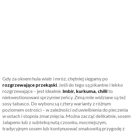
Gdy za oknem hula wiatr i mróz, chętniej sięgamy po
rozgrzewające przekąski
. Jeśli do tego są pikantne i lekko
rozgrzewające – jest idealnie.
Imbir, kurkuma, chilli
to
niekwestionowani sprzymierzeńcy. Zimą mile widziane są też
sosy tabasco. Do wyboru są cztery warianty z różnym
poziomem ostrości – w zależności od uwielbienia do pieczenia
w ustach i stopnia zmarznięcia. Można zacząć delikatnie, sosem
Jalapeno lub z subtelną nutą czosnku, mocniejszym,
tradycyjnym sosem lub kontynuować smakowitą przygodę z