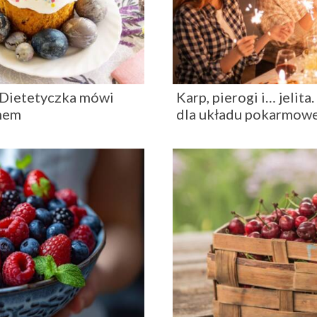
. Dietetyczka mówi
Karp, pierogi i… jelit
emem
dla układu pokarmow