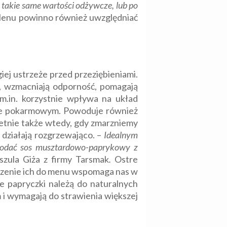
takie same wartości odżywcze, lub po
 Menu powinno również uwzględniać
giej ustrzeże przed przeziębieniami.
a, wzmacniają odporność, pomagają
 m.in. korzystnie wpływa na układ
adzie pokarmowym. Powoduje również
ietnie także wtedy, gdy zmarzniemy
działają rozgrzewająco. –
Idealnym
 dodać sos musztardowo-paprykowy z
szula Giża z firmy Tarsmak
.
Ostre
łączenie ich do menu wspomaga nas w
ne papryczki należą do naturalnych
m i wymagają do strawienia większej