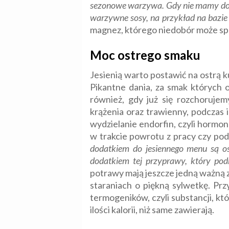
sezonowe warzywa. Gdy nie mamy dost
warzywne sosy, na przykład na bazi
magnez, którego niedobór może sp
Moc ostrego smaku
Jesienią warto postawić na ostrą ku
Pikantne dania, za smak których 
również, gdy już się rozchorujem
krążenia oraz trawienny, podczas 
wydzielanie endorfin, czyli hormo
w trakcie powrotu z pracy czy po
dodatkiem do jesiennego menu są os
dodatkiem tej przyprawy, który pod
potrawy mają jeszcze jedną ważną z
staraniach o piękną sylwetkę. Prz
termogeników, czyli substancji, kt
ilości kalorii, niż same zawierają.