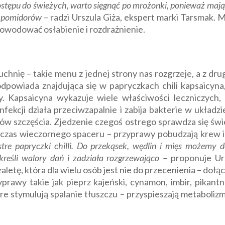
ępu do świeżych, warto sięgnąć po mrożonki, ponieważ mają 
e pomidorów
– radzi Urszula Giża, ekspert marki Tarsmak.
owodować osłabienie i rozdrażnienie.
chnię – takie menu z jednej strony nas rozgrzeje, a z dru
odpowiada znajdująca się w papryczkach chili kapsaicyn
y. Kapsaicyna wykazuje wiele właściwości leczniczych,
infekcji działa przeciwzapalnie i zabija bakterie w ukł
nów szczęścia. Zjedzenie czegoś ostrego sprawdza się św
dczas wieczornego spaceru – przyprawy pobudzają krew i 
tre papryczki chilli. Do przekąsek, wędlin i mięs możemy
kreśli walory dań i zadziała rozgrzewająco –
proponuje Ur
aletę, która dla wielu osób jest nie do przecenienia – do
yprawy takie jak pieprz kajeński, cynamon, imbir, pikant
óre stymulują spalanie tłuszczu – przyspieszają metaboliz