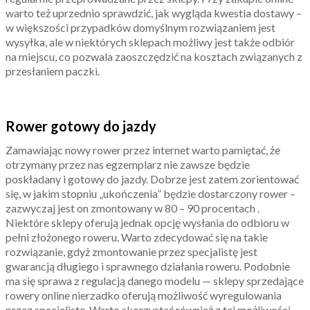
warto też uprzednio sprawdzić, jak wygląda kwestia dostawy –
w większości przypadków domyślnym rozwiązaniem jest
wysyłka, ale w niektórych sklepach możliwy jest także odbiór
na miejscu, co pozwala zaoszczędzić na kosztach związanych z
przesłaniem paczki.
Rower gotowy do jazdy
Zamawiając nowy rower przez internet warto pamiętać, że
otrzymany przez nas egzemplarz nie zawsze będzie
poskładany i gotowy do jazdy. Dobrze jest zatem zorientować
się, w jakim stopniu „ukończenia” będzie dostarczony rower –
zazwyczaj jest on zmontowany w 80 – 90 procentach .
Niektóre sklepy oferują jednak opcję wysłania do odbioru w
pełni złożonego roweru. Warto zdecydować się na takie
rozwiązanie, gdyż zmontowanie przez specjalistę jest
gwarancją długiego i sprawnego działania roweru. Podobnie
ma się sprawa z regulacją danego modelu — sklepy sprzedające
rowery online nierzadko oferują możliwość wyregulowania
przez specjalistę. Warto skorzystać również z tej możliwości.