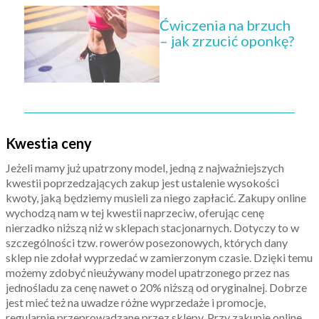
Ćwiczenia na brzuch
– jak zrzucić oponkę?
Kwestia ceny
Jeżeli mamy już upatrzony model, jedną z najważniejszych
kwestii poprzedzających zakup jest ustalenie wysokości
kwoty, jaką będziemy musieli za niego zapłacić. Zakupy online
wychodzą nam w tej kwestii naprzeciw, oferując cenę
nierzadko niższą niż w sklepach stacjonarnych. Dotyczy to w
szczególności tzw. rowerów posezonowych, których dany
sklep nie zdołał wyprzedać w zamierzonym czasie. Dzięki temu
możemy zdobyć nieużywany model upatrzonego przez nas
jednośladu za cenę nawet o 20% niższą od oryginalnej. Dobrze
jest mieć też na uwadze różne wyprzedaże i promocje,
regularnie przeprowadzane przez sklepy. Przy zakupie online