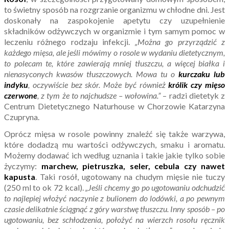
to świetny sposób na rozgrzanie organizmu w chłodne dni. Jest
doskonały na zaspokojenie apetytu czy uzupełnienie
składników odżywczych w organizmie i tym samym pomoc w
leczeniu różnego rodzaju infekcji.
„Można go przyrządzić z
każdego mięsa, ale jeśli mówimy o rosole w wydaniu dietetycznym,
to polecam te, które zawierają mniej tłuszczu, a więcej białka i
nienasyconych kwasów tłuszczowych. Mowa tu o
kurczaku lub
indyku
, oczywiście bez skór. Może być również
królik czy mięso
czerwone
, z tym że to najchudsze – wołowina.”
– radzi dietetyk z
Centrum Dietetycznego Naturhouse w Chorzowie Katarzyna
Czupryna.
Oprócz mięsa w rosole powinny znaleźć się także warzywa,
które dodadzą mu wartości odżywczych, smaku i aromatu.
Możemy dodawać ich według uznania i takie jakie tylko sobie
życzymy:
marchew, pietruszka, seler, cebula czy nawet
kapusta
. Taki rosół, ugotowany na chudym mięsie nie tuczy
(250 ml to ok 72 kcal).
„Jeśli chcemy go po ugotowaniu odchudzić
to najlepiej włożyć naczynie z bulionem do lodówki, a po pewnym
czasie delikatnie ściągnąć z góry warstwę tłuszczu. Inny sposób – po
ugotowaniu, bez schłodzenia, położyć na wierzch rosołu ręcznik