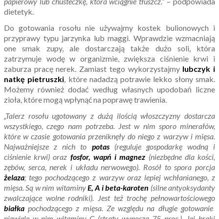
papierowy lub chusteczkę, która wciągnie tłuszcz.”
– podpowiada
dietetyk.
Do gotowania rosołu nie używajmy kostek bulionowych i
przyprawy typu jarzynka lub maggi. Wprawdzie wzmacniają
one smak zupy, ale dostarczają także dużo soli, która
zatrzymuje wodę w organizmie, zwiększa ciśnienie krwi i
zaburza pracę nerek. Zamiast tego wykorzystajmy
lubczyk i
natkę pietruszki
, które nadadzą potrawie lekko słony smak.
Możemy również dodać według własnych upodobań liczne
zioła, które mogą wpłynąć na poprawę trawienia.
„Talerz rosołu ugotowany z dużą ilością włoszczyzny dostarcza
wszystkiego, czego nam potrzeba. Jest w nim sporo minerałów,
które w czasie gotowania przeniknęły do niego z warzyw i mięsa.
Najważniejsze z nich to
potas
(reguluje gospodarkę wodną i
ciśnienie krwi) oraz
fosfor, wapń i magnez
(niezbędne dla kości,
zębów, serca, nerek i układu nerwowego). Rosół to spora porcja
żelaza
; tego pochodzącego z warzyw oraz lepiej wchłanianego, z
mięsa. Są w nim witaminy
E, A i beta-karoten
(silne antyoksydanty
zwalczające wolne rodniki). Jest też trochę pełnowartościowego
białka
pochodzącego z mięsa. Ze względu na długie gotowanie
niewiele w nim witaminy C (straty wynoszą 75 proc.). Jej braki