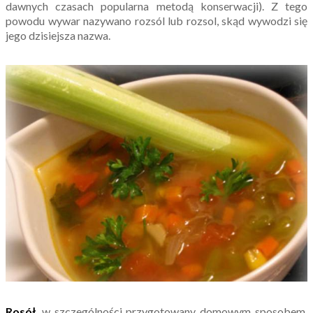
dawnych czasach popularna metodą konserwacji). Z tego
powodu wywar nazywano rozsól lub rozsol, skąd wywodzi się
jego dzisiejsza nazwa.
Rosół
, w szczególności przygotowany domowym sposobem,