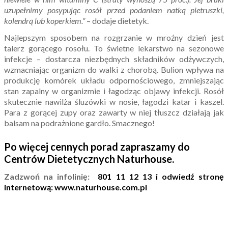
uzupełnimy posypując rosół przed podaniem natką pietruszki,
kolendrą lub koperkiem.”
– dodaje dietetyk.
Najlepszym sposobem na rozgrzanie w mroźny dzień jest
talerz gorącego rosołu. To świetne lekarstwo na sezonowe
infekcje – dostarcza niezbędnych składników odżywczych,
wzmacniając organizm do walki z chorobą. Bulion wpływa na
produkcję komórek układu odpornościowego, zmniejszając
stan zapalny w organizmie i łagodząc objawy infekcji. Rosół
skutecznie nawilża śluzówki w nosie, łagodzi katar i kaszel.
Para z gorącej zupy oraz zawarty w niej tłuszcz działają jak
balsam na podrażnione gardło. Smacznego!
Po więcej cennych porad zapraszamy do
Centrów Dietetycznych Naturhouse.
Zadzwoń na infolinię:
801 11 12 13 i odwiedź stronę
internetową: www.naturhouse.com.pl