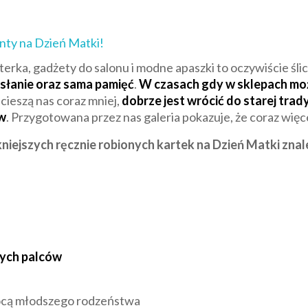
enty na Dzień Matki!
terka, gadżety do salonu i modne apaszki to oczywiście śl
esłanie oraz sama pamięć
.
W czasach gdy w sklepach moż
ieszą nas coraz mniej,
dobrze jest wrócić do starej trad
w
. Przygotowana przez nas galeria pokazuje, że coraz więce
niejszych ręcznie robionych kartek na Dzień Matki znale
tych palców
ocą młodszego rodzeństwa