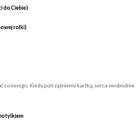
i do Ciebie)
owej rolki)
 co innego. Kiedy potrząśniemy kartką, serca swobodnie 
 motylkiem