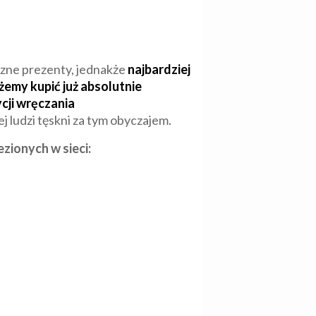
iczne prezenty, jednakże
najbardziej
emy kupić już absolutnie
ycji wręczania
j ludzi tęskni za tym obyczajem.
zionych w sieci: