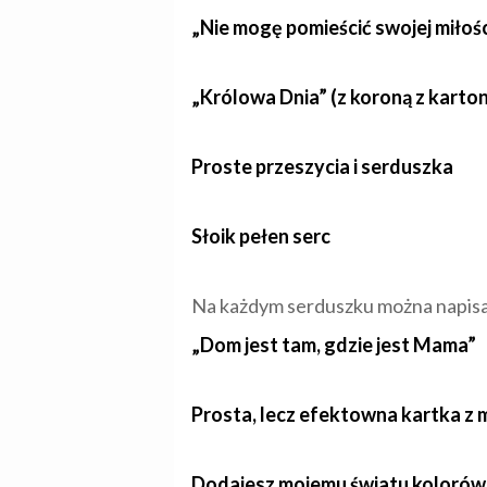
„Nie mogę pomieścić swojej miłośc
„Królowa Dnia” (z koroną z karton
Proste przeszycia i serduszka
Słoik pełen serc
Na każdym serduszku można napisać
„Dom jest tam, gdzie jest Mama”
Prosta, lecz efektowna kartka z
Dodajesz mojemu światu kolorów