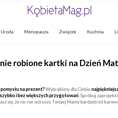
Uroda
Menopauza
Związek
Kuchnia
L
nie robione kartki na Dzień Matk
z pomysłu na prezent?
Wybraliśmy dla Ciebie
najpiękniejs
ć szybko i bez większych przygotowań
. Spróbuj zaprojek
 się, że nic nie wzruszy Twojej Mamy bardziej niż barwne 