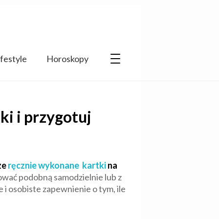
ifestyle
Horoskopy
i i przygotuj
ze
ręcznie wykonane kartki
na
tować podobną samodzielnie lub z
i osobiste zapewnienie o tym, ile