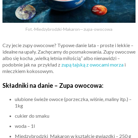
Fot.-Miedzybrodzki-Makaron—zupa-owocowa
Czy jecie zupy owocowe? Typowe danie lata – proste i lekkie –
idealne na upały. Zachęcamy do posmakowania. Zupy owocowe
albo się kocha „wielką letnia miłością” albo nienawidzi –
podobnie jak na przykład z
zupą tajską z owocami morza
i
mleczkiem kokosowym.
Sk
ł
adniki na danie – Zupa owocowa:
ulubione świeże owoce (porzeczka, wiśnie, maliny itp.) –
1kg
cukier do smaku
woda – 1l
Międzybrodzki Makaron w kształcie gwiazdki – 250 g