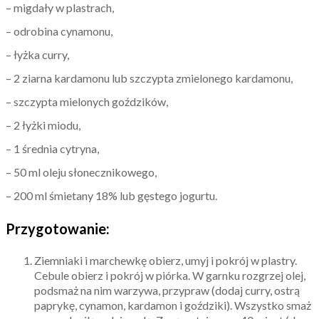
– migdały w plastrach,
– odrobina cynamonu,
– łyżka curry,
– 2 ziarna kardamonu lub szczypta zmielonego kardamonu,
– szczypta mielonych goździków,
– 2 łyżki miodu,
– 1 średnia cytryna,
– 50 ml oleju słonecznikowego,
– 200 ml śmietany 18% lub gęstego jogurtu.
Przygotowanie:
Ziemniaki i marchewkę obierz, umyj i pokrój w plastry.
Cebule obierz i pokrój w piórka. W garnku rozgrzej olej,
podsmaż na nim warzywa, przypraw (dodaj curry, ostrą
paprykę, cynamon, kardamon i goździki). Wszystko smaż