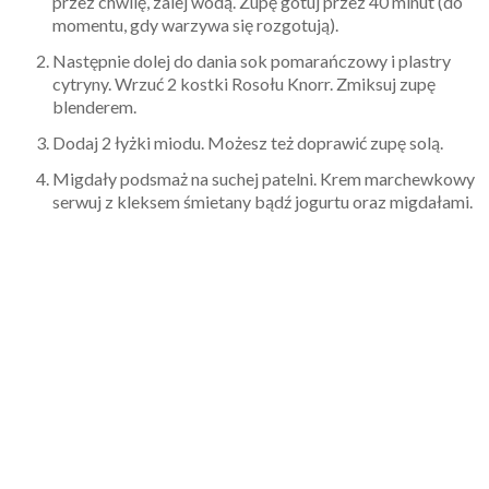
przez chwilę, zalej wodą. Zupę gotuj przez 40 minut (do
momentu, gdy warzywa się rozgotują).
Następnie dolej do dania sok pomarańczowy i plastry
cytryny. Wrzuć 2 kostki Rosołu Knorr. Zmiksuj zupę
blenderem.
Dodaj 2 łyżki miodu. Możesz też doprawić zupę solą.
Migdały podsmaż na suchej patelni. Krem marchewkowy
serwuj z kleksem śmietany bądź jogurtu oraz migdałami.