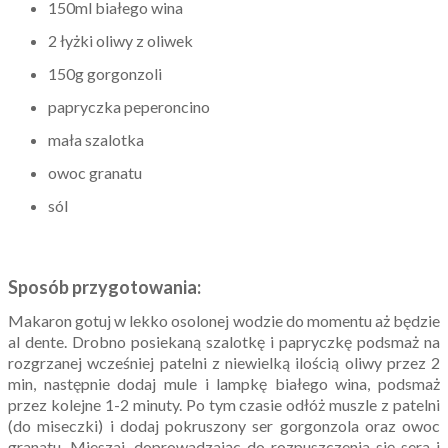
150ml białego wina
2 łyżki oliwy z oliwek
150g gorgonzoli
papryczka peperoncino
mała szalotka
owoc granatu
sól
Sposób przygotowania:
Makaron gotuj w lekko osolonej wodzie do momentu aż będzie
al dente. Drobno posiekaną szalotkę i papryczkę podsmaż na
rozgrzanej wcześniej patelni z niewielką ilością oliwy przez 2
min, następnie dodaj mule i lampkę białego wina, podsmaż
przez kolejne 1-2 minuty. Po tym czasie odłóż muszle z patelni
(do miseczki) i dodaj pokruszony ser gorgonzola oraz owoc
granatu. Mieszaj, doprowadzając do rozpuszczenia się sera i