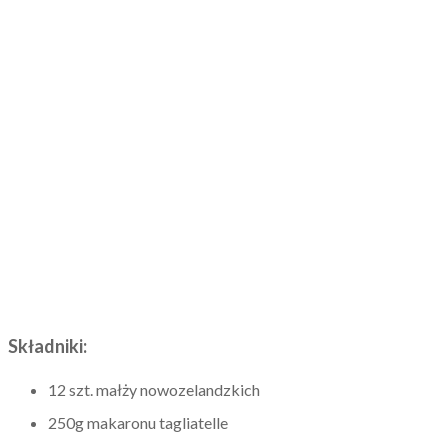
Składniki:
12 szt. małży nowozelandzkich
250g makaronu tagliatelle