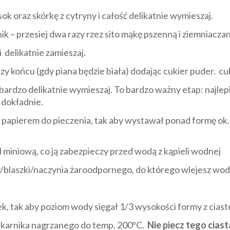
k oraz skórkę z cytryny i całość delikatnie wymieszaj.
k – przesiej dwa razy rzez sito mąkę pszenną i ziemniaczan
 delikatnie zamieszaj.
zy końcu (gdy piana będzie biała) dodając cukier puder. cu
bardzo delikatnie wymieszaj. To bardzo ważny etap: najlepi
e dokładnie.
 papierem do pieczenia, tak aby wystawał ponad formę ok.
 miniową, co ją zabezpieczy przed wodą z kąpieli wodnej
/blaszki/naczynia żaroodpornego, do którego wlejesz wo
k, tak aby poziom wody sięgał 1/3 wysokości formy z cias
ekarnika nagrzanego do temp. 200ºC.
Nie piecz tego ciast