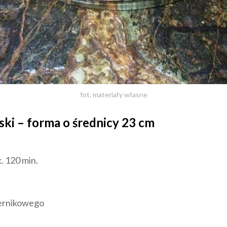
fot. materiały własne
ński – forma o średnicy 23 cm
. 120 min.
ernikowego