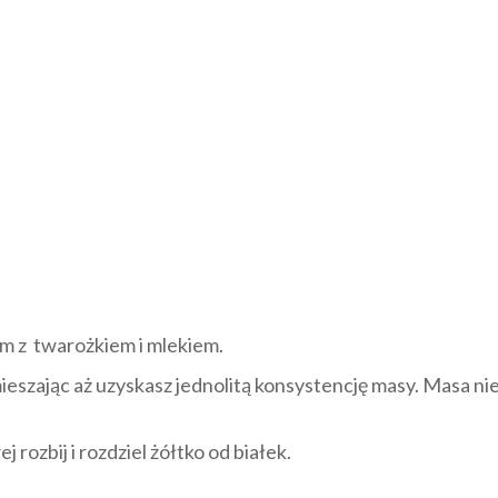
m z twarożkiem i mlekiem.
szając aż uzyskasz jednolitą konsystencję masy. Masa nie 
 rozbij i rozdziel żółtko od białek.