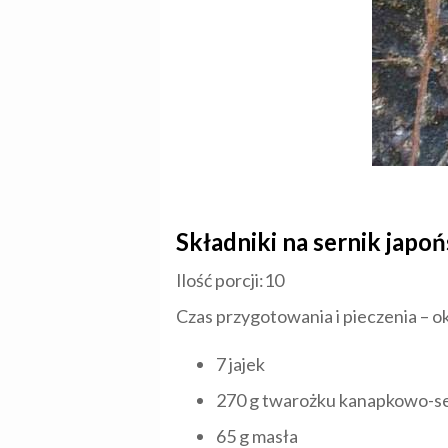
Składniki na sernik japo
Ilość porcji:10
Czas przygotowania i pieczenia – ok
7 jajek
270 g twarożku kanapkowo-s
65 g masła