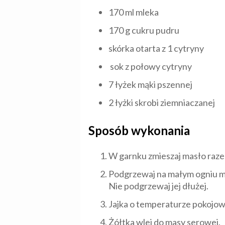
170 ml mleka
170 g cukru pudru
skórka otarta z 1 cytryny
sok z połowy cytryny
7 łyżek mąki pszennej
2 łyżki skrobi ziemniaczanej
Sposób wykonania
W garnku zmieszaj masło raze
Podgrzewaj na małym ogniu mie
Nie podgrzewaj jej dłużej.
Jajka o temperaturze pokojowej
Żółtka wlej do masy serowej.