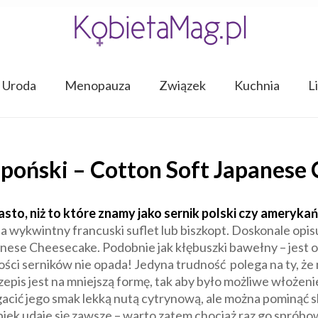
Uroda
Menopauza
Związek
Kuchnia
L
japoński – Cotton Soft Japanese
iasto, niż to które znamy jako sernik polski czy amerykań
 wykwintny francuski suflet lub biszkopt. Doskonale opis
ese Cheesecake. Podobnie jak kłębuszki bawełny – jest on m
ści serników nie opada! Jedyna trudność polega na ty, że 
epis jest na mniejszą formę, tak aby było możliwe włożenie
ć jego smak lekką nutą cytrynową, ale można pominąć sk
piek udaje się zawsze – warto zatem chociaż raz go spróbo