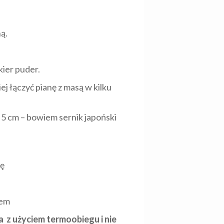
ą.
kier puder.
ej łączyć pianę z masą w kilku
 5 cm – bowiem sernik japoński
dę
tem
a z użyciem termoobiegu i nie