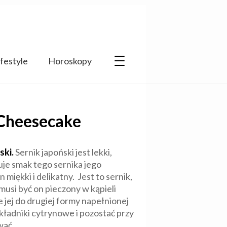
ifestyle
Horoskopy
 Cheesecake
ski.
Sernik japoński jest lekki,
uje smak tego sernika jego
iękki i delikatny. Jest to sernik,
musi być on pieczony w kąpieli
 jej do drugiej formy napełnionej
ładniki cytrynowe i pozostać przy
wać.