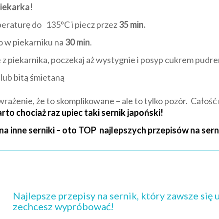
piekarka!
eraturę do 135ºC i piecz przez
35 min.
o w piekarniku na
30 min
.
e z piekarnika, poczekaj aż wystygnie i posyp cukrem pudr
lub bitą śmietaną
rażenie, że to skomplikowane – ale to tylko pozór. Całość 
rto chociaż raz upiec taki sernik japoński!
na inne serniki – oto TOP najlepszych przepisów na serni
Najlepsze przepisy na sernik, który zawsze się
zechcesz wypróbować!