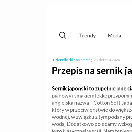
Trendy
Moda
Dziennikarki KobietaMag
,
23 sierpnia 2020
Przepis na sernik 
Sernik japoński to zupełnie inne c
pianowy i smakiem lekko przypomina
angielska nazwa – Cotton Soft Japan
który w przeciwieństwie do większo
wodnej, w związku z tym podany prz
wodą. Dodatkowo polecamy wzbogaci
jego klasycznej wersji. Nam ten wy