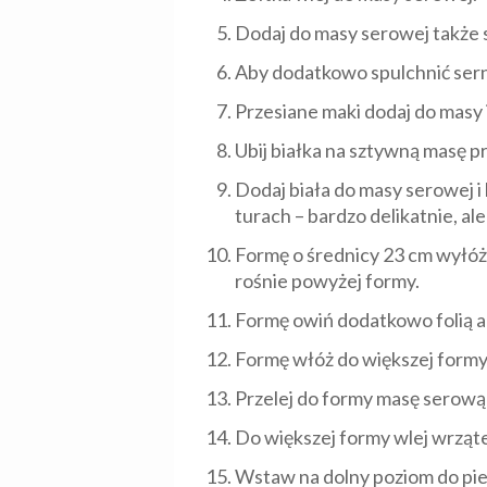
Dodaj do masy serowej także so
Aby dodatkowo spulchnić serni
Przesiane maki dodaj do masy i
Ubij białka na sztywną masę pr
Dodaj biała do masy serowej i 
turach – bardzo delikatnie, al
Formę o średnicy 23 cm wyłóż
rośnie powyżej formy.
Formę owiń dodatkowo folią al
Formę włóż do większej formy
Przelej do formy masę serową
Do większej formy wlej wrząte
Wstaw na dolny poziom do pi