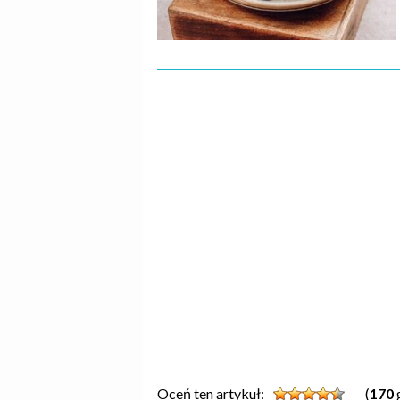
Oceń ten artykuł:
(
170