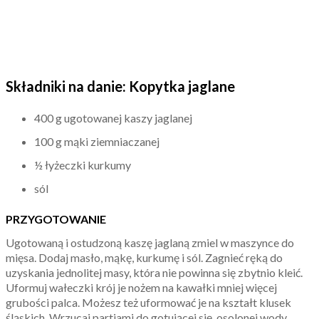
Składniki na danie: Kopytka jaglane
400 g ugotowanej kaszy jaglanej
100 g mąki ziemniaczanej
½ łyżeczki kurkumy
sól
PRZYGOTOWANIE
Ugotowaną i ostudzoną kaszę jaglaną zmiel w maszynce do
mięsa. Dodaj masło, mąkę, kurkumę i sól. Zagnieć ręką do
uzyskania jednolitej masy, która nie powinna się zbytnio kleić.
Uformuj wałeczki krój je nożem na kawałki mniej więcej
grubości palca. Możesz też uformować je na kształt klusek
śląskich. Wrzucaj partiami do gotującej się, osolonej wody.