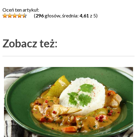
Oceń ten artykuł:
(
296
głosów, średnia:
4,61
z 5)
Zobacz też: