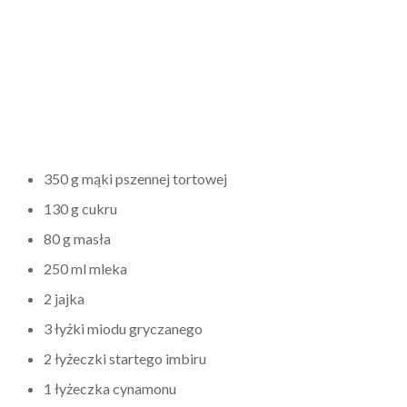
350 g mąki pszennej tortowej
130 g cukru
80 g masła
250 ml mleka
2 jajka
3 łyżki miodu gryczanego
2 łyżeczki startego imbiru
1 łyżeczka cynamonu