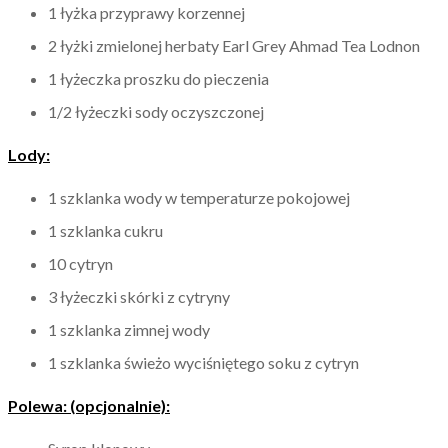
1 łyżka przyprawy korzennej
2 łyżki zmielonej herbaty Earl Grey Ahmad Tea Lodnon
1 łyżeczka proszku do pieczenia
1/2 łyżeczki sody oczyszczonej
Lody:
1 szklanka wody w temperaturze pokojowej
1 szklanka cukru
10 cytryn
3 łyżeczki skórki z cytryny
1 szklanka zimnej wody
1 szklanka świeżo wyciśniętego soku z cytryn
Polewa: (opcjonalnie):