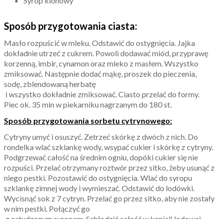
Syrop klonowy
Sposób przygotowania ciasta:
Masło rozpuścić w mleku. Odstawić do ostygnięcia. Jajka
dokładnie utrzeć z cukrem. Powoli dodawać miód, przyprawę
korzenną, imbir, cynamon oraz mleko z masłem. Wszystko
zmiksować. Następnie dodać mąkę, proszek do pieczenia,
sodę, zblendowaną herbatę
i wszystko dokładnie zmiksować. Ciasto przelać do formy.
Piec ok. 35 min w piekarniku nagrzanym do 180 st.
Sposób przygotowania sorbetu cytrynowego:
Cytryny umyć i osuszyć. Zetrzeć skórkę z dwóch z nich. Do
rondelka wlać szklankę wody, wsypać cukier i skórkę z cytryny.
Podgrzewać całość na średnim ogniu, dopóki cukier się nie
rozpuści. Przelać otrzymany roztwór przez sitko, żeby usunąć z
niego pestki. Pozostawić do ostygnięcia. Wlać do syropu
szklankę zimnej wody i wymieszać. Odstawić do lodówki.
Wycisnąć sok z 7 cytryn. Przelać go przez sitko, aby nie zostały
w nim pestki. Połączyć go
z ostudzonym syropem. Schłodzić całość w kąpieli lodowej.