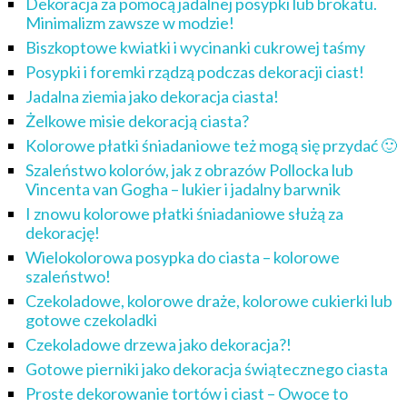
Dekoracja za pomocą jadalnej posypki lub brokatu.
Minimalizm zawsze w modzie!
Biszkoptowe kwiatki i wycinanki cukrowej taśmy
Posypki i foremki rządzą podczas dekoracji ciast!
Jadalna ziemia jako dekoracja ciasta!
Żelkowe misie dekoracją ciasta?
Kolorowe płatki śniadaniowe też mogą się przydać 🙂
Szaleństwo kolorów, jak z obrazów Pollocka lub
Vincenta van Gogha – lukier i jadalny barwnik
I znowu kolorowe płatki śniadaniowe służą za
dekorację!
Wielokolorowa posypka do ciasta – kolorowe
szaleństwo!
Czekoladowe, kolorowe draże, kolorowe cukierki lub
gotowe czekoladki
Czekoladowe drzewa jako dekoracja?!
Gotowe pierniki jako dekoracja świątecznego ciasta
Proste dekorowanie tortów i ciast – Owoce to