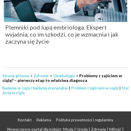
Plemniki pod lupą embriologa. Ekspert
wyjaśnia, co im szkodzi, co je wzmacnia i jak
zaczyna się życie
Strona główna
>
Zdrowie
>
Ginekologia
>
Problemy z zajściem w
ciążę? – pierwszy etap to właściwa diagnoza
Badania w ciąży i badania prenatalne
|
Problem z zajściem w ciążę
|
Styl
życia w ciąży
Kontakt
Reklama
Polityka prywatności i regulaminy
Nowoczesny portal dla kobiet: Moda | Uroda | Zdrowie | Miłość |