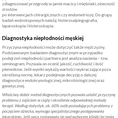
zdiagnozować przegrodę w jamie macicy i mięśniaki, obecność
zrostów
po interwencjach chirurgicznych czy endometriozę. Do grupy
badań endoskopowych należą: histerosalpingografia,
laparoskopia i histeroskopia.
Diagnostyka niepłodności męskiej
Przyczyna niepłodności może dotyczyć także mężczyzny.
Podstawowym badaniem diagnostycznym w przypadku
podejrzeń niepłodności partnera jest analiza nasienia – tzw.
seminogram. Pozwala on ocenić jakość, ruchliwość i ilość
plemników. Jeśli wyniki wykażą wartości wykraczające poza
określoną normę, lekarz podejmuje decyzję o dalszej
diagnostyce endokrynologicznej, mikrobiologicznej oraz
genetycznej.
Właściwy dobór metod diagnostycznych pozwala ustalić przyczynę
problemu z zajściem w ciążę i określenie odpowiedniej metody
terapii. Według statystyk, ok. 60% osób posiadających problemy z
poczęciem dziecka, wymaga specjalistycznego postępowania
lekarskiego. Jeśli para zastanawia się nad wyborem kliniki leczenia