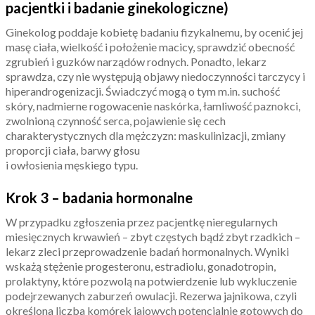
pacjentki i badanie ginekologiczne)
Ginekolog poddaje kobietę badaniu fizykalnemu, by ocenić jej
masę ciała, wielkość i położenie macicy, sprawdzić obecność
zgrubień i guzków narządów rodnych. Ponadto, lekarz
sprawdza, czy nie występują objawy niedoczynności tarczycy i
hiperandrogenizacji. Świadczyć mogą o tym m.in. suchość
skóry, nadmierne rogowacenie naskórka, łamliwość paznokci,
zwolnioną czynność serca, pojawienie się cech
charakterystycznych dla mężczyzn: maskulinizacji, zmiany
proporcji ciała, barwy głosu
i owłosienia męskiego typu.
Krok 3 – badania hormonalne
W przypadku zgłoszenia przez pacjentkę nieregularnych
miesięcznych krwawień – zbyt częstych bądź zbyt rzadkich –
lekarz zleci przeprowadzenie badań hormonalnych. Wyniki
wskażą stężenie progesteronu, estradiolu, gonadotropin,
prolaktyny, które pozwolą na potwierdzenie lub wykluczenie
podejrzewanych zaburzeń owulacji. Rezerwa jajnikowa, czyli
określona liczba komórek jajowych potencjalnie gotowych do