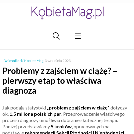
Dziennikarki KobietaMag
,
3 września 2023
Problemy z zajściem w ciążę? –
pierwszy etap to właściwa
diagnoza
Jak podają statystyki
„problem z zajściem w ciążę”
dotyczy
ok.
1,5 miliona polskich par
. Przeprowadzenie właściwego
procesu diagnozy umożliwia dobranie skutecznej terapii.
Poniżej przedstawiamy
5 kroków
, opracowanych na
podstawie
rekomendacji Sekcji Płodności i Niepłodności