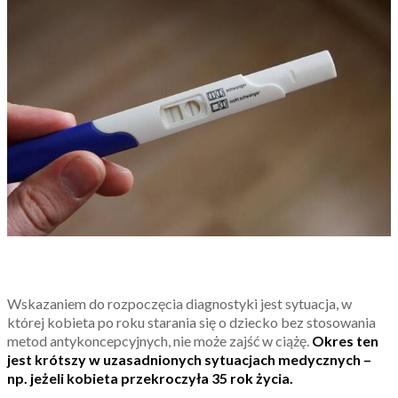
Wskazaniem do rozpoczęcia diagnostyki jest sytuacja, w
której kobieta po roku starania się o dziecko bez stosowania
metod antykoncepcyjnych, nie może zajść w ciążę.
Okres ten
jest krótszy w uzasadnionych sytuacjach medycznych –
np. jeżeli kobieta przekroczyła 35 rok życia.