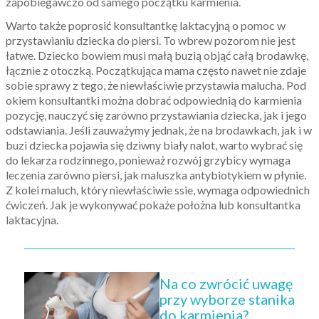
zapobiegawczo od samego początku karmienia.
Warto także poprosić konsultantkę laktacyjną o pomoc w
przystawianiu dziecka do piersi. To wbrew pozorom nie jest
łatwe. Dziecko bowiem musi małą buzią objąć całą brodawkę,
łącznie z otoczką. Początkująca mama często nawet nie zdaje
sobie sprawy z tego, że niewłaściwie przystawia malucha. Pod
okiem konsultantki można dobrać odpowiednią do karmienia
pozycję, nauczyć się zarówno przystawiania dziecka, jak i jego
odstawiania. Jeśli zauważymy jednak, że na brodawkach, jak i w
buzi dziecka pojawia się dziwny biały nalot, warto wybrać się
do lekarza rodzinnego, ponieważ rozwój grzybicy wymaga
leczenia zarówno piersi, jak maluszka antybiotykiem w płynie.
Z kolei maluch, który niewłaściwie ssie, wymaga odpowiednich
ćwiczeń. Jak je wykonywać pokaże położna lub konsultantka
laktacyjna.
Na co zwrócić uwagę
przy wyborze stanika
do karmienia?