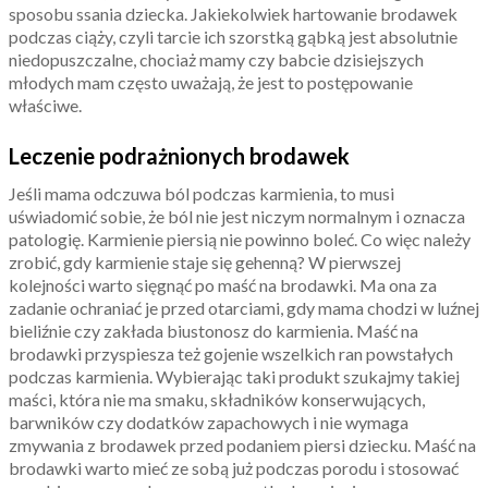
sposobu ssania dziecka. Jakiekolwiek hartowanie brodawek
podczas ciąży, czyli tarcie ich szorstką gąbką jest absolutnie
niedopuszczalne, chociaż mamy czy babcie dzisiejszych
młodych mam często uważają, że jest to postępowanie
właściwe.
Leczenie podrażnionych brodawek
Jeśli mama odczuwa ból podczas karmienia, to musi
uświadomić sobie, że ból nie jest niczym normalnym i oznacza
patologię. Karmienie piersią nie powinno boleć. Co więc należy
zrobić, gdy karmienie staje się gehenną? W pierwszej
kolejności warto sięgnąć po maść na brodawki. Ma ona za
zadanie ochraniać je przed otarciami, gdy mama chodzi w luźnej
bieliźnie czy zakłada biustonosz do karmienia. Maść na
brodawki przyspiesza też gojenie wszelkich ran powstałych
podczas karmienia. Wybierając taki produkt szukajmy takiej
maści, która nie ma smaku, składników konserwujących,
barwników czy dodatków zapachowych i nie wymaga
zmywania z brodawek przed podaniem piersi dziecku. Maść na
brodawki warto mieć ze sobą już podczas porodu i stosować