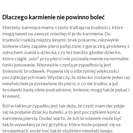
Dlaczego karmienie nie powinno boleć
Niestety, karmiące mamy często trafiają na trudności, które
mogą nawet na zawsze zniechęcić je do karmienia. Do
trudności należą między innymi: brak pokarmu, niezwykle
bolesne stany zapalne piersi połączone z gorączką, problemy z
odruchem ssania u dziecka, czy też bardzo głodne dziecko,
które ciągle „wisi” przy piersi i nie pozwala mamie na normalne
funkcjonowanie. Niezwykle częstą przypadłością jest
bolesność brodawek. Pojawia się u olbrzymiej większości
początkujących mam. Wystarczy, że dziecko zostanie jeden raz
niewłaściwie przystawione do piersi, o co nie trudno, a już
brodawki będą silnie podrażnione, bolesne, mogą także pękać i
krwawić.
Ból w takim przypadku jest tak duży, że część mam decyduje
się na podanie dziecku butelki, a to jest początkiem końca
karmienia piersią. Dodać warto, że ból brodawek może być
także wywołany przez grzybicę, która może pojawić się na
brodawkach, może być także skutkiem niewłaściwego