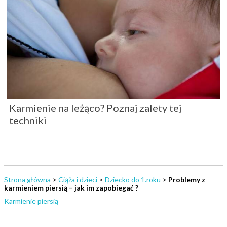
Karmienie na leżąco? Poznaj zalety tej
techniki
Strona główna
>
Ciąża i dzieci
>
Dziecko do 1.roku
>
Problemy z
karmieniem piersią – jak im zapobiegać ?
Karmienie piersią