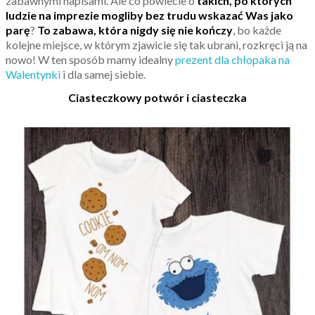
zabawnymi napisami. Ale co powiecie o
takich, po których
ludzie na imprezie mogliby bez trudu wskazać Was jako
parę
?
To zabawa, która nigdy się nie kończy
, bo każde
kolejne miejsce, w którym zjawicie się tak ubrani, rozkręci ją na
nowo! W ten sposób mamy idealny
prezent dla chłopaka na
Walentynki
i dla samej siebie.
Ciasteczkowy potwór i ciasteczka