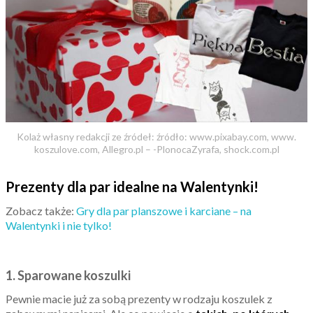
Kolaż własny redakcji ze źródeł: źródło: www.pixabay.com, www.
koszulove.com, Allegro.pl – -PlonocaZyrafa, shock.com.pl
Prezenty dla par idealne na Walentynki!
Zobacz także:
Gry dla par planszowe i karciane – na
Walentynki i nie tylko!
1. Sparowane koszulki
Pewnie macie już za sobą prezenty w rodzaju koszulek z