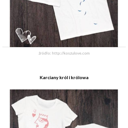
źródło: http://koszulove.com
Karciany k
ról i królowa