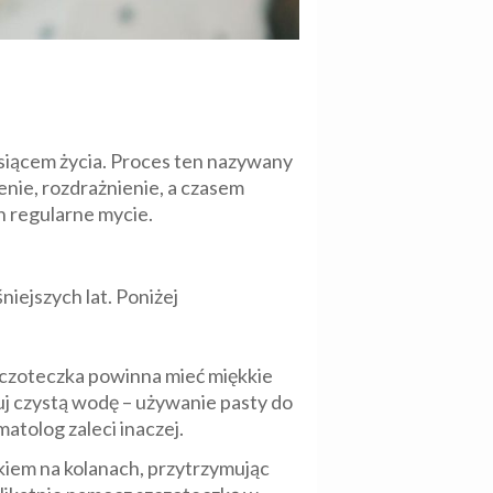
esiącem życia. Proces ten nazywany
enie, rozdrażnienie, a czasem
h regularne mycie.
iejszych lat. Poniżej
zczoteczka powinna mieć miękkie
tuj czystą wodę – używanie pasty do
matolog zaleci inaczej.
kiem na kolanach, przytrzymując