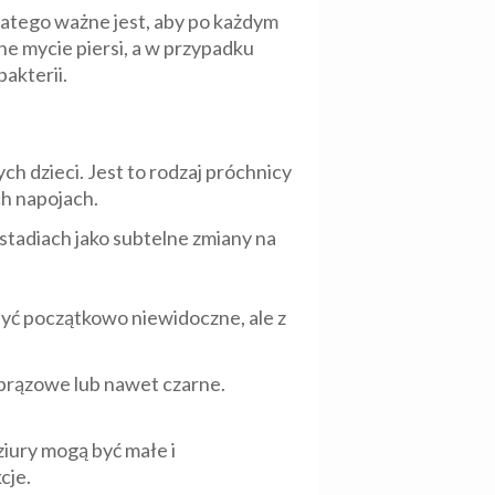
latego ważne jest, aby po każdym
ne mycie piersi, a w przypadku
akterii.
 dzieci. Jest to rodzaj próchnicy
h napojach.
stadiach jako subtelne zmiany na
 być początkowo niewidoczne, ale z
, brązowe lub nawet czarne.
iury mogą być małe i
cje.