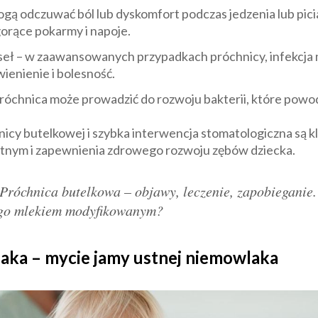
mogą odczuwać ból lub dyskomfort podczas jedzenia lub pici
orące pokarmy i napoje.
seł – w zaawansowanych przypadkach próchnicy, infekcja m
ienienie i bolesność.
róchnica może prowadzić do rozwoju bakterii, które powod
y butelkowej i szybka interwencja stomatologiczna są k
nym i zapewnienia zdrowego rozwoju zębów dziecka.
Próchnica butelkowa – objawy, leczenie, zapobieganie.
go mlekiem modyfikowanym?
aka – mycie jamy ustnej niemowlaka