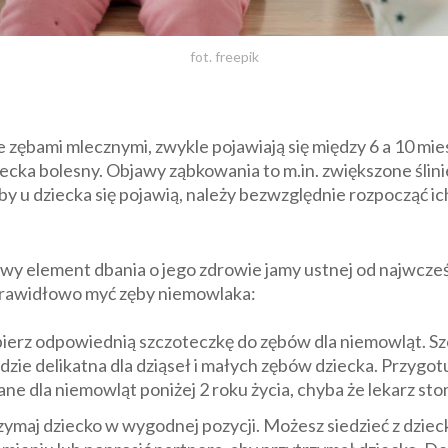
fot. freepik
 zębami mlecznymi, zwykle pojawiają się między 6 a 10 mi
iecka bolesny. Objawy ząbkowania to m.in. zwiększone ślini
y u dziecka się pojawią, należy bezwzględnie rozpocząć ic
y element dbania o jego zdrowie jamy ustnej od najwcześn
 prawidłowo myć zęby niemowlaka:
ierz odpowiednią szczoteczkę do zębów dla niemowląt. S
ędzie delikatna dla dziąseł i małych zębów dziecka. Przygo
ane dla niemowląt poniżej 2 roku życia, chyba że lekarz sto
ymaj dziecko w wygodnej pozycji. Możesz siedzieć z dziec