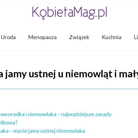
Uroda
Menopauza
Związek
Kuchnia
L
 jamy ustnej u niemowląt i mały
 noworodka i niemowlaka – najważniejsze zasady
elkowa?
aka – mycie jamy ustnej niemowlaka