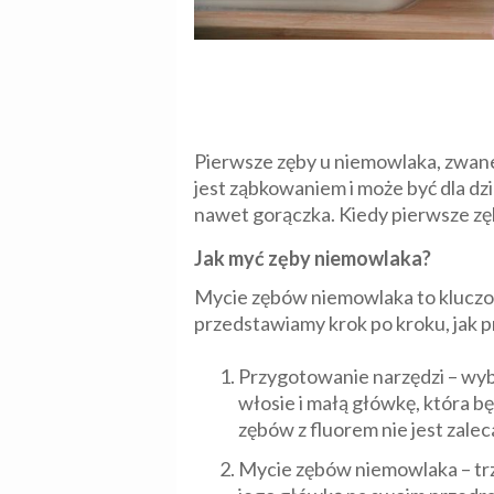
Pierwsze zęby u niemowlaka, zwane
jest ząbkowaniem i może być dla dz
nawet gorączka. Kiedy pierwsze zęb
Jak myć zęby niemowlaka?
Mycie zębów niemowlaka to kluczow
przedstawiamy krok po kroku, jak
Przygotowanie narzędzi – wyb
włosie i małą główkę, która b
zębów z fluorem nie jest zalec
Mycie zębów niemowlaka – trz