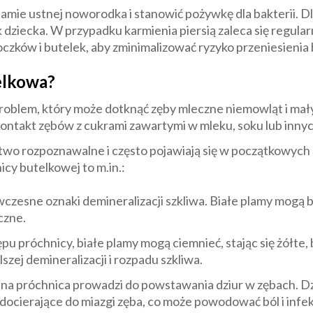
amie ustnej noworodka i stanowić pożywkę dla bakterii. D
 dziecka. W przypadku karmienia piersią zaleca się regular
oczków i butelek, aby zminimalizować ryzyko przeniesienia b
elkowa?
blem, który może dotknąć zęby mleczne niemowląt i małych
ntakt zębów z cukrami zawartymi w mleku, soku lub innyc
two rozpoznawalne i często pojawiają się w początkowych 
cy butelkowej to m.in.:
 wczesne oznaki demineralizacji szkliwa. Białe plamy mogą
czne.
pu próchnicy, białe plamy mogą ciemnieć, stając się żółte
zej demineralizacji i rozpadu szkliwa.
na próchnica prowadzi do powstawania dziur w zębach. Dz
ocierające do miazgi zęba, co może powodować ból i infek