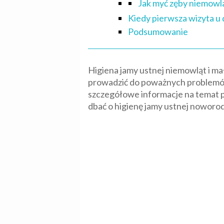
Jak myć zęby niemowl
Kiedy pierwsza wizyta u
Podsumowanie
Higiena jamy ustnej niemowląt i ma
prowadzić do poważnych problemów,
szczegółowe informacje na temat pr
dbać o higienę jamy ustnej noworo