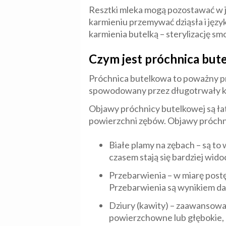
Resztki mleka mogą pozostawać w j
karmieniu przemywać dziąsła i język
karmienia butelką – sterylizację sm
Czym jest próchnica but
Próchnica butelkowa to poważny pro
spowodowany przez długotrwały ko
Objawy próchnicy butelkowej są ła
powierzchni zębów. Objawy próchni
Białe plamy na zębach – są to
czasem stają się bardziej wido
Przebarwienia – w miarę postę
Przebarwienia są wynikiem dals
Dziury (kawity) – zaawansowa
powierzchowne lub głębokie, d