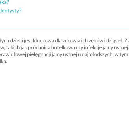
aka?
 dentysty?
łych dzieci jest kluczowa dla zdrowia ich zębów i dziąseł.
 takich jak próchnica butelkowa czy infekcje jamy ustnej
awidłowej pielęgnacji jamy ustnej u najmłodszych, w tym 
dka.