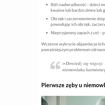
Ból i nadwrażliwość – dzieci 
kwaśne lub bardzo zimne lub g
Obrzęk i zaczerwienienie dzią
powodując ich obrzęk, zaczerw
Nieprzyjemny zapach z ust – p
Wczesne wykrycie objawów próchnic
poważniejszym problemom zdrowot
>Dowiedz się więcej: 
niemowlaka karmione
Pierwsze zęby u niemowl