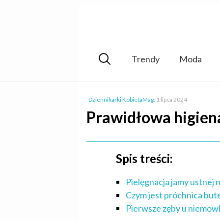
Trendy
Moda
Dziennikarki KobietaMag
,
1 lipca 2024
Prawidłowa higiena
Spis treści:
Pielęgnacja jamy ustnej
Czym jest próchnica but
Pierwsze zęby u niemowl