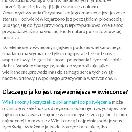
niekwestionowanego króla wielkanocnych symboli. W
chrześcijańskiej tradycji jajko stało się znakiem
Zmartwychwstania Chrystusa, ale jego znaczenie jest jeszcze
starsze – od wieków kojarzono je z początkiem, płodnością i
budzącą się do życia przyrodą. Nieprzypadkowo Wielkanoc
przypada właśnie na wiosnę, kiedy natura po zimie znów się
odradza.
Dzielenie się poświęconym jajkiem podczas wielkanocnego
śniadania ma wymiar nie tylko religijny, ale też rodzinny i
wspólnotowy. To gest bliskości, pojednania i życzenia sobie
dobra. Właśnie dlatego pytanie, co symbolizuje jajko
wielkanocne, prowadzi nas do samego serca tych świąt –
nadziei, odnowy i wspólnego przeżywania ważnych chwil.
Dlaczego jajko jest najważniejsze w święconce?
Wielkanocny koszyczek z pokarmami do poświęcenia
może
różnić się w zależności od regionu i rodzinnych zwyczajów, ale
jajko niemal zawsze zajmuje w nim miejsce szczególne. To ono
najmocniej kojarzy się z Wielkanocą i najpełniej oddaje sens
tych świąt. Włożenie jajka do koszyczka to nie tylko