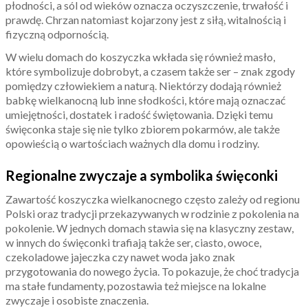
płodności, a sól od wieków oznacza oczyszczenie, trwałość i
prawdę. Chrzan natomiast kojarzony jest z siłą, witalnością i
fizyczną odpornością.
W wielu domach do koszyczka wkłada się również masło,
które symbolizuje dobrobyt, a czasem także ser – znak zgody
pomiędzy człowiekiem a naturą. Niektórzy dodają również
babkę wielkanocną lub inne słodkości, które mają oznaczać
umiejętności, dostatek i radość świętowania. Dzięki temu
święconka staje się nie tylko zbiorem pokarmów, ale także
opowieścią o wartościach ważnych dla domu i rodziny.
Regionalne zwyczaje a symbolika święconki
Zawartość koszyczka wielkanocnego często zależy od regionu
Polski oraz tradycji przekazywanych w rodzinie z pokolenia na
pokolenie. W jednych domach stawia się na klasyczny zestaw,
w innych do święconki trafiają także ser, ciasto, owoce,
czekoladowe jajeczka czy nawet woda jako znak
przygotowania do nowego życia. To pokazuje, że choć tradycja
ma stałe fundamenty, pozostawia też miejsce na lokalne
zwyczaje i osobiste znaczenia.