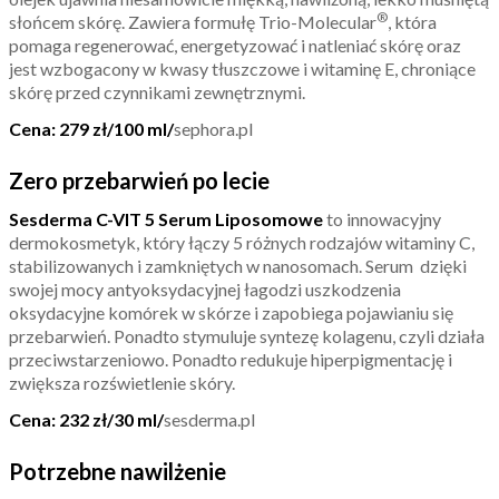
®
słońcem skórę. Zawiera formułę Trio-Molecular
, która
pomaga regenerować, energetyzować i natleniać skórę oraz
jest wzbogacony w kwasy tłuszczowe i witaminę E, chroniące
skórę przed czynnikami zewnętrznymi.
Cena: 279 zł/100 ml/
sephora.pl
Zero przebarwień po lecie
Sesderma C-VIT 5 Serum Liposomowe
to innowacyjny
dermokosmetyk, który łączy 5 różnych rodzajów witaminy C,
stabilizowanych i zamkniętych w nanosomach. Serum dzięki
swojej mocy antyoksydacyjnej łagodzi uszkodzenia
oksydacyjne komórek w skórze i zapobiega pojawianiu się
przebarwień. Ponadto stymuluje syntezę kolagenu, czyli działa
przeciwstarzeniowo. Ponadto redukuje hiperpigmentację i
zwiększa rozświetlenie skóry.
Cena: 232 zł/30 ml/
sesderma.pl
Potrzebne nawilżenie