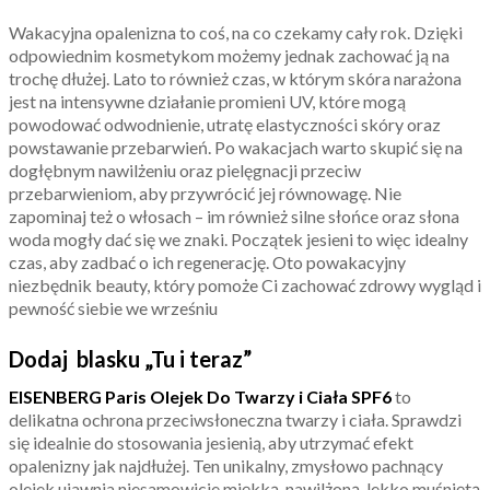
Wakacyjna opalenizna to coś, na co czekamy cały rok. Dzięki
odpowiednim kosmetykom możemy jednak zachować ją na
trochę dłużej. Lato to również czas, w którym skóra narażona
jest na intensywne działanie promieni UV, które mogą
powodować odwodnienie, utratę elastyczności skóry oraz
powstawanie przebarwień. Po wakacjach warto skupić się na
dogłębnym nawilżeniu oraz pielęgnacji przeciw
przebarwieniom, aby przywrócić jej równowagę. Nie
zapominaj też o włosach – im również silne słońce oraz słona
woda mogły dać się we znaki. Początek jesieni to więc idealny
czas, aby zadbać o ich regenerację. Oto powakacyjny
niezbędnik beauty, który pomoże Ci zachować zdrowy wygląd i
pewność siebie we wrześniu
Dodaj blasku „Tu i teraz”
EISENBERG Paris Olejek Do Twarzy i Ciała SPF6
to
delikatna ochrona przeciwsłoneczna twarzy i ciała. Sprawdzi
się idealnie do stosowania jesienią, aby utrzymać efekt
opalenizny jak najdłużej. Ten unikalny, zmysłowo pachnący
olejek ujawnia niesamowicie miękką, nawilżoną, lekko muśniętą