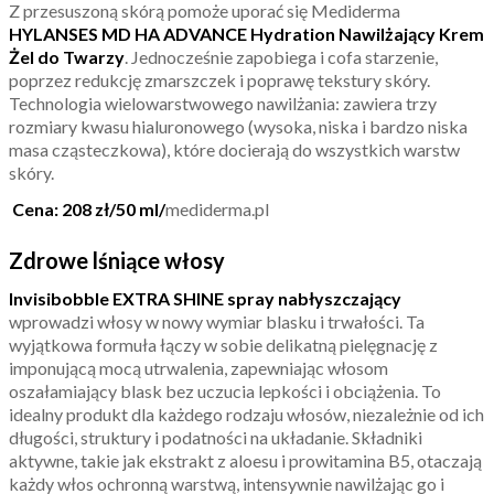
Z przesuszoną skórą pomoże uporać się Mediderma
HYLANSES MD HA ADVANCE Hydration Nawilżający Krem
Żel do Twarzy
. Jednocześnie zapobiega i cofa starzenie,
poprzez redukcję zmarszczek i poprawę tekstury skóry.
Technologia wielowarstwowego nawilżania: zawiera trzy
rozmiary kwasu hialuronowego (wysoka, niska i bardzo niska
masa cząsteczkowa), które docierają do wszystkich warstw
skóry.
Cena:
208 zł/50 ml/
mediderma.pl
Zdrowe lśniące włosy
Invisibobble EXTRA SHINE spray nabłyszczający
wprowadzi włosy w nowy wymiar blasku i trwałości. Ta
wyjątkowa formuła łączy w sobie delikatną pielęgnację z
imponującą mocą utrwalenia, zapewniając włosom
oszałamiający blask bez uczucia lepkości i obciążenia. To
idealny produkt dla każdego rodzaju włosów, niezależnie od ich
długości, struktury i podatności na układanie. Składniki
aktywne, takie jak ekstrakt z aloesu i prowitamina B5, otaczają
każdy włos ochronną warstwą, intensywnie nawilżając go i