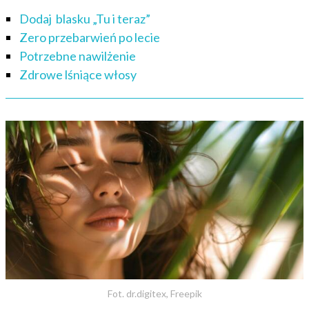
Dodaj blasku „Tu i teraz”
Zero przebarwień po lecie
Potrzebne nawilżenie
Zdrowe lśniące włosy
Fot. dr.digitex, Freepik