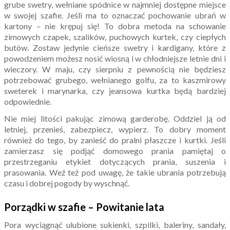
grube swetry, wełniane spódnice w najmniej dostępne miejsce
w swojej szafie. Jeśli ma to oznaczać pochowanie ubrań w
kartony – nie krępuj się! To dobra metoda na schowanie
zimowych czapek, szalików, puchowych kurtek, czy ciepłych
butów. Zostaw jedynie cieńsze swetry i kardigany, które z
powodzeniem możesz nosić wiosną i w chłodniejsze letnie dni i
wieczory. W maju, czy sierpniu z pewnością nie będziesz
potrzebować grubego, wełnianego golfu, za to kaszmirowy
sweterek i marynarka, czy jeansowa kurtka będą bardziej
odpowiednie.
Nie miej litości pakując zimową garderobę. Oddziel ją od
letniej, przenieś, zabezpiecz, wypierz. To dobry moment
również do tego, by zanieść do pralni płaszcze i kurtki. Jeśli
zamierzasz się podjąć domowego prania pamiętaj o
przestrzeganiu etykiet dotyczących prania, suszenia i
prasowania. Weź też pod uwagę, że takie ubrania potrzebują
czasu i dobrej pogody by wyschnąć.
Porządki w szafie – Powitanie lata
Pora wyciągnąć ulubione sukienki, szpilki, baleriny, sandały,