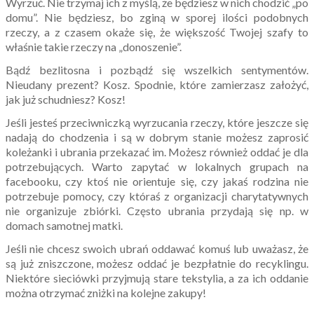
Wyrzuć. Nie trzymaj ich z myślą, że będziesz w nich chodzić „po
domu”. Nie będziesz, bo zginą w sporej ilości podobnych
rzeczy, a z czasem okaże się, że większość Twojej szafy to
właśnie takie rzeczy na „donoszenie”.
Bądź bezlitosna i pozbądź się wszelkich sentymentów.
Nieudany prezent? Kosz. Spodnie, które zamierzasz założyć,
jak już schudniesz? Kosz!
Jeśli jesteś przeciwniczką wyrzucania rzeczy, które jeszcze się
nadają do chodzenia i są w dobrym stanie możesz zaprosić
koleżanki i ubrania przekazać im. Możesz również oddać je dla
potrzebujących. Warto zapytać w lokalnych grupach na
facebooku, czy ktoś nie orientuje się, czy jakaś rodzina nie
potrzebuje pomocy, czy któraś z organizacji charytatywnych
nie organizuje zbiórki. Często ubrania przydają się np. w
domach samotnej matki.
Jeśli nie chcesz swoich ubrań oddawać komuś lub uważasz, że
są już zniszczone, możesz oddać je bezpłatnie do recyklingu.
Niektóre sieciówki przyjmują stare tekstylia, a za ich oddanie
można otrzymać zniżki na kolejne zakupy!