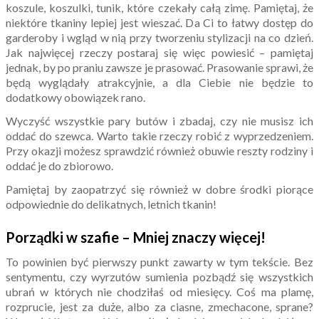
koszule, koszulki, tunik, które czekały całą zimę. Pamiętaj, że
niektóre tkaniny lepiej jest wieszać. Da Ci to łatwy dostęp do
garderoby i wgląd w nią przy tworzeniu stylizacji na co dzień.
Jak najwięcej rzeczy postaraj się więc powiesić – pamiętaj
jednak, by po praniu zawsze je prasować. Prasowanie sprawi, że
będą wyglądały atrakcyjnie, a dla Ciebie nie będzie to
dodatkowy obowiązek rano.
Wyczyść wszystkie pary butów i zbadaj, czy nie musisz ich
oddać do szewca. Warto takie rzeczy robić z wyprzedzeniem.
Przy okazji możesz sprawdzić również obuwie reszty rodziny i
oddać je do zbiorowo.
Pamiętaj by zaopatrzyć się również w dobre środki piorące
odpowiednie do delikatnych, letnich tkanin!
Porządki w szafie – Mniej znaczy więcej!
To powinien być pierwszy punkt zawarty w tym tekście. Bez
sentymentu, czy wyrzutów sumienia pozbądź się wszystkich
ubrań w których nie chodziłaś od miesięcy. Coś ma plamę,
rozprucie, jest za duże, albo za ciasne, zmechacone, sprane?