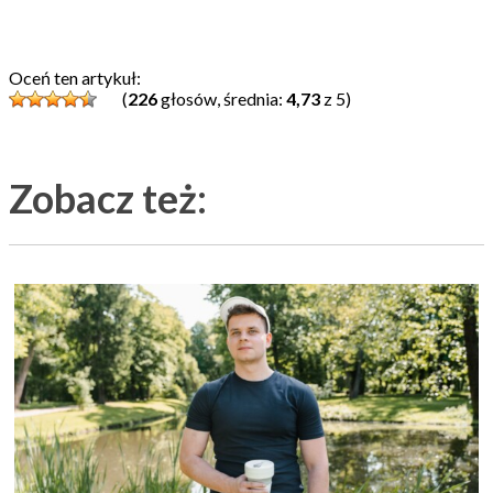
Oceń ten artykuł:
(
226
głosów, średnia:
4,73
z 5)
Zobacz też: