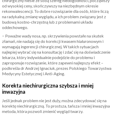
chirurgiczny niesie ze sobą szereg niedogodności, począwszy
od wysokiej ceny, skończywszy na niezbędnym okresie
rekonwalescencji. To dobre rozwiązanie dla osób, które liczą
na radykalną zmianę wyglądu, a ich problem związany jest z
budową kostno-chrzęstną lub z problemami układu
oddechowego.
− Poważne wady nosa, np. skrzywienia powstałe na skutek
złamań, nie nadają się do korekcji kwasem hialuronowym i
wymagają ingerencji chirurgicznej. W takich sytuacjach
najlepiej wybrać się na konsultację i zdać się na doświadczenie
lekarza, który indywidualnie podejdzie do problemu i
zaproponuje rozwiązanie, które zapewni najlepszy efekt –
podkreśla dr Andrzej Ignaciuk, prezes Polskiego Towarzystwa
Medycyny Estetycznej i Anti-Aging.
Korekta niechirurgiczna szybsza i mniej
inwazyjna
Jeśli jednak problem nie jest duży, można zdecydować się na
korektę niechirurgiczną. To prostsza, tańsza i mniej inwazyjna
metoda, która pozwoli zmienić wygląd twarzy.