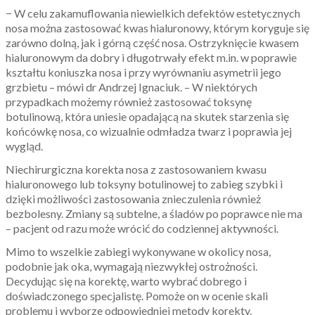
− W celu zakamuflowania niewielkich defektów estetycznych
nosa można zastosować kwas hialuronowy, którym koryguje się
zarówno dolną, jak i górną część nosa. Ostrzyknięcie kwasem
hialuronowym da dobry i długotrwały efekt m.in. w poprawie
kształtu koniuszka nosa i przy wyrównaniu asymetrii jego
grzbietu – mówi dr Andrzej Ignaciuk. – W niektórych
przypadkach możemy również zastosować toksynę
botulinową, która uniesie opadającą na skutek starzenia się
końcówkę nosa, co wizualnie odmładza twarz i poprawia jej
wygląd.
Niechirurgiczna korekta nosa z zastosowaniem kwasu
hialuronowego lub toksyny botulinowej to zabieg szybki i
dzięki możliwości zastosowania znieczulenia również
bezbolesny. Zmiany są subtelne, a śladów po poprawce nie ma
– pacjent od razu może wrócić do codziennej aktywności.
Mimo to wszelkie zabiegi wykonywane w okolicy nosa,
podobnie jak oka, wymagają niezwykłej ostrożności.
Decydując się na korektę, warto wybrać dobrego i
doświadczonego specjalistę. Pomoże on w ocenie skali
problemu i wyborze odpowiedniej metody korekty.