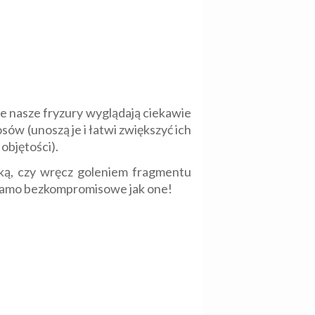
ze nasze fryzury wyglądają ciekawie
sów (unoszą je i łatwi zwiększyć ich
objętości).
nką, czy wręcz goleniem fragmentu
k samo bezkompromisowe jak one!