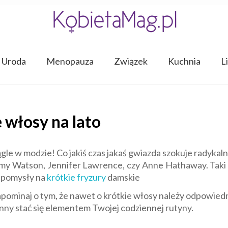
Uroda
Menopauza
Związek
Kuchnia
L
 włosy na lato
ągle w modzie! Co jakiś czas jakaś gwiazda szokuje radyk
mmy Watson, Jennifer Lawrence, czy Anne Hathaway. Taki l
 pomysły na
krótkie fryzury
damskie
 zapominaj o tym, że nawet o krótkie włosy należy odpowi
ny stać się elementem Twojej codziennej rutyny.