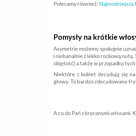
Polecamy również:
Najmodniejsza f
Pomysły na krótkie włosy
Asymetrie możemy spokojnie uznać z
i niebanalnie z lekko rockową nutą.
objętość) a także w przypadku tych 
Niektóre z kobiet decydują się n
głowy. To bardzo zdecydowane fryz
A co do Pań z kręconymi włosami. Kt