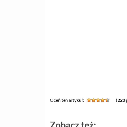
Oceń ten artykuł:
(
220
Zobacz też: