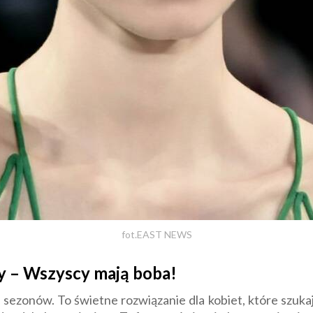
fot.EAST NEWS
y – Wszyscy mają boba!
u sezonów. To świetne rozwiązanie dla kobiet, które szu