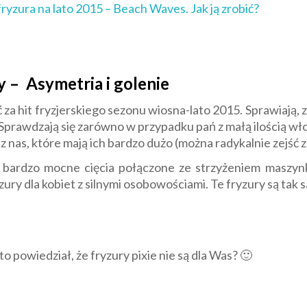
ryzura na lato 2015 – Beach Waves. Jak ją zrobić?
 – Asymetria i golenie
a hit fryzjerskiego sezonu wiosna-lato 2015. Sprawiają, 
 Sprawdzają się zarówno w przypadku pań z małą ilością wło
z nas, które mają ich bardzo dużo (można radykalnie zejść z 
a bardzo mocne cięcia połączone ze strzyżeniem maszy
ury dla kobiet z silnymi osobowościami. Te fryzury są ta
o powiedział, że fryzury pixie nie są dla Was? 🙂