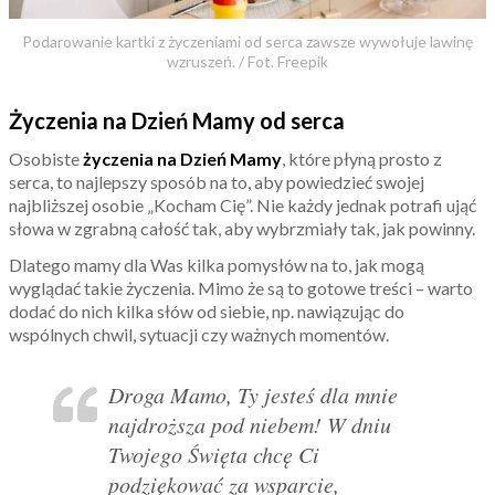
Podarowanie kartki z życzeniami od serca zawsze wywołuje lawinę
wzruszeń. / Fot. Freepik
Życzenia na Dzień Mamy od serca
Osobiste
życzenia na Dzień Mamy
, które płyną prosto z
serca, to najlepszy sposób na to, aby powiedzieć swojej
najbliższej osobie „Kocham Cię”. Nie każdy jednak potrafi ująć
słowa w zgrabną całość tak, aby wybrzmiały tak, jak powinny.
Dlatego mamy dla Was kilka pomysłów na to, jak mogą
wyglądać takie życzenia. Mimo że są to gotowe treści – warto
dodać do nich kilka słów od siebie, np. nawiązując do
wspólnych chwil, sytuacji czy ważnych momentów.
Droga Mamo, Ty jesteś dla mnie
najdroższa pod niebem! W dniu
Twojego Święta chcę Ci
podziękować za wsparcie,