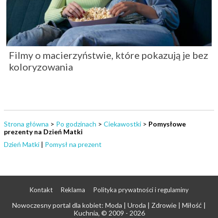
Filmy o macierzyństwie, które pokazują je bez
koloryzowania
Strona główna
>
Po godzinach
>
Ciekawostki
>
Pomysłowe
prezenty na Dzień Matki
Dzień Matki
|
Pomysł na prezent
Kontakt
Reklama
Polityka prywatności i regulaminy
Nowoczesny portal dla kobiet: Moda | Uroda | Zdrowie | Miłość |
Kuchnia
, © 2009 - 2026