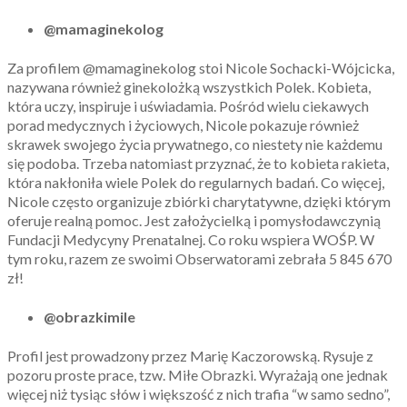
@mamaginekolog
Za profilem @mamaginekolog stoi Nicole Sochacki-Wójcicka,
nazywana również ginekolożką wszystkich Polek. Kobieta,
która uczy, inspiruje i uświadamia. Pośród wielu ciekawych
porad medycznych i życiowych, Nicole pokazuje również
skrawek swojego życia prywatnego, co niestety nie każdemu
się podoba. Trzeba natomiast przyznać, że to kobieta rakieta,
która nakłoniła wiele Polek do regularnych badań. Co więcej,
Nicole często organizuje zbiórki charytatywne, dzięki którym
oferuje realną pomoc. Jest założycielką i pomysłodawczynią
Fundacji Medycyny Prenatalnej. Co roku wspiera WOŚP. W
tym roku, razem ze swoimi Obserwatorami zebrała 5 845 670
zł!
@obrazkimile
Profil jest prowadzony przez Marię Kaczorowską. Rysuje z
pozoru proste prace, tzw. Miłe Obrazki. Wyrażają one jednak
więcej niż tysiąc słów i większość z nich trafia “w samo sedno”,