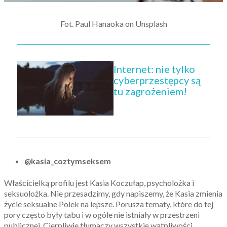
Fot. Paul Hanaoka on Unsplash
Internet: nie tylko
cyberprzestępcy są
tu zagrożeniem!
@kasia_coztymseksem
Właścicielką profilu jest Kasia Koczułap, psycholożka i
seksuolożka. Nie przesadzimy, gdy napiszemy, że Kasia zmienia
życie seksualne Polek na lepsze. Porusza tematy, które do tej
pory często były tabu i w ogóle nie istniały w przestrzeni
publicznej. Cierpliwie tłumaczy wszystkie wątpliwości.