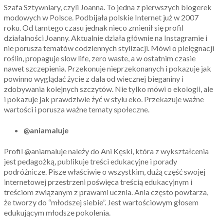
Szafa Sztywniary, czyli Joanna. To jedna z pierwszych blogerek
modowych w Polsce. Podbijała polskie Internet już w 2007
roku. Od tamtego czasu jednak nieco zmienił się profil
działalności Joanny. Aktualnie działa głównie na Instagramie i
nie porusza tematów codziennych stylizacji. Mówi o pielęgnacji
roślin, propaguje slow life, zero waste, a w ostatnim czasie
nawet szczepienia. Przekonuje nieprzekonanych i pokazuje jak
powinno wyglądać życie z dala od wiecznej bieganiny i
zdobywania kolejnych szczytów. Nie tylko mówi o ekologii, ale
i pokazuje jak prawdziwie żyć w stylu eko. Przekazuje ważne
wartości i porusza ważne tematy społeczne.
@aniamaluje
Profil @aniamaluje należy do Ani Kęski, która z wykształcenia
jest pedagożką, publikuje treści edukacyjne i porady
podróżnicze. Pisze właściwie o wszystkim, dużą część swojej
internetowej przestrzeni poświęca treścią edukacyjnym i
treściom związanym z prawami ucznia. Ania często powtarza,
że tworzy do “młodszej siebie”. Jest wartościowym głosem
edukującym młodsze pokolenia.