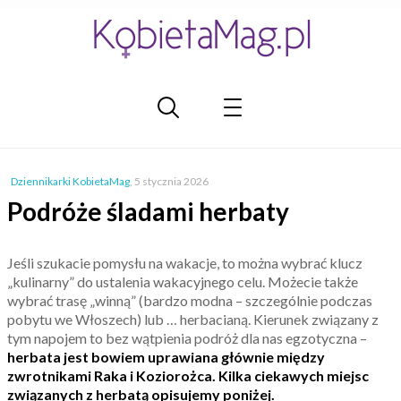
Dziennikarki KobietaMag
,
5 stycznia 2026
Podróże śladami herbaty
Jeśli szukacie pomysłu na wakacje, to można wybrać klucz
„kulinarny” do ustalenia wakacyjnego celu. Możecie także
wybrać trasę „winną” (bardzo modna – szczególnie podczas
pobytu we Włoszech) lub … herbacianą. Kierunek związany z
tym napojem to bez wątpienia podróż dla nas egzotyczna –
herbata jest bowiem uprawiana głównie między
zwrotnikami Raka i Koziorożca.
Kilka ciekawych miejsc
związanych z herbatą opisujemy poniżej.