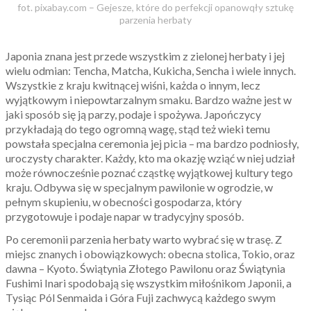
fot. pixabay.com – Gejesze, które do perfekcji opanowqły sztukę
parzenia herbaty
Japonia znana jest przede wszystkim z zielonej herbaty i jej
wielu odmian: Tencha, Matcha, Kukicha, Sencha i wiele innych.
Wszystkie z kraju kwitnącej wiśni, każda o innym, lecz
wyjątkowym i niepowtarzalnym smaku. Bardzo ważne jest w
jaki sposób się ją parzy, podaje i spożywa. Japończycy
przykładają do tego ogromną wagę, stąd też wieki temu
powstała specjalna ceremonia jej picia – ma bardzo podniosły,
uroczysty charakter. Każdy, kto ma okazję wziąć w niej udział
może równocześnie poznać cząstkę wyjątkowej kultury tego
kraju. Odbywa się w specjalnym pawilonie w ogrodzie, w
pełnym skupieniu, w obecności gospodarza, który
przygotowuje i podaje napar w tradycyjny sposób.
Po ceremonii parzenia herbaty warto wybrać się w trasę. Z
miejsc znanych i obowiązkowych: obecna stolica, Tokio, oraz
dawna – Kyoto. Świątynia Złotego Pawilonu oraz Świątynia
Fushimi Inari spodobają się wszystkim miłośnikom Japonii, a
Tysiąc Pól Senmaida i Góra Fuji zachwycą każdego swym