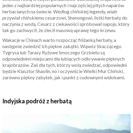
jeden z najbardziej popularnych i najczęściej pitych naparów
herbacianych na świecie. Według chińskiej legendy, wiatr
przywiał chińskiemu cesarzowi, Shenongowi, listki herbaty do
naczynia z wodą. Cesarz z ciekawości spróbował napoju, który
tak go zachwycił, że zlecił masową uprawę tego krzewu.
Wakacje w Chinach warto rozpocząć filiżanką herbaty, a
następnie zwiedzić ich piękne zakątki. Wąwóz Skaczącego
Tygrysa lub Tarasy Ryżowe Smoczego Grzbietu są
odpowiednimi miejscami dla lubiących odkrywanie pięknych
krajobrazów. Zaś dla tych, którzy wolą zwiedzać, odpowiedni
będzie Klasztor Shaolin, no i oczywiście Wielki Mur Chiński,
zarówno piękny zabytek, jak i punkt z cudownymi widokami.
Indyjska podróż z herbatą