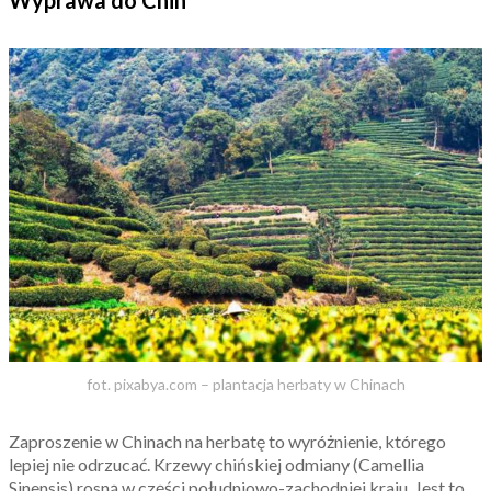
Wyprawa do Chin
fot. pixabya.com – plantacja herbaty w Chinach
Zaproszenie w Chinach na herbatę to wyróżnienie, którego
lepiej nie odrzucać. Krzewy chińskiej odmiany (Camellia
Sinensis) rosną w części południowo-zachodniej kraju. Jest to