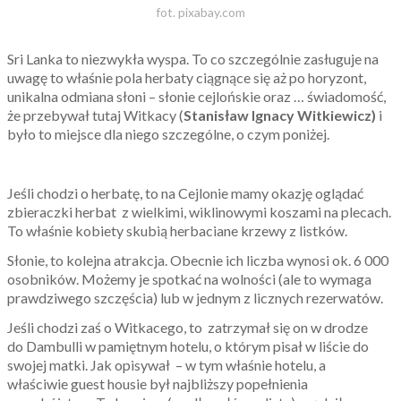
fot. pixabay.com
Sri Lanka to niezwykła wyspa. To co szczególnie zasługuje na
uwagę to właśnie pola herbaty ciągnące się aż po horyzont,
unikalna odmiana słoni – słonie cejlońskie oraz … świadomość,
że przebywał tutaj Witkacy (
Stanisław Ignacy Witkiewicz)
i
było to miejsce dla niego szczególne, o czym poniżej.
Jeśli chodzi o herbatę, to na Cejlonie mamy okazję oglądać
zbieraczki herbat z wielkimi, wiklinowymi koszami na plecach.
To właśnie kobiety skubią herbaciane krzewy z listków.
Słonie, to kolejna atrakcja. Obecnie ich liczba wynosi ok. 6 000
osobników. Możemy je spotkać na wolności (ale to wymaga
prawdziwego szczęścia) lub w jednym z licznych rezerwatów.
Jeśli chodzi zaś o Witkacego, to zatrzymał się on w drodze
do Dam­bul­li w pamiętnym hotelu, o którym pisał w liście do
swojej matki. Jak opisywał – w tym właśnie hotelu, a
właściwie gu­est ho­usie był najbliższy popełnienia