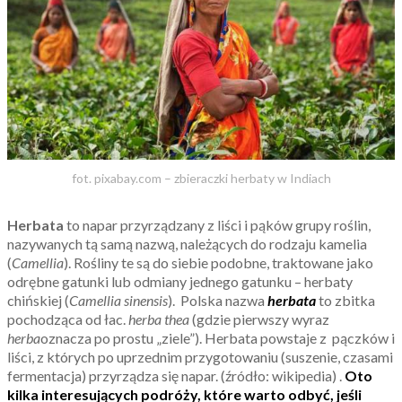
fot. pixabay.com – zbieraczki herbaty w Indiach
Herbata
to napar przyrządzany z liści i pąków grupy roślin,
nazywanych tą samą nazwą, należących do rodzaju kamelia
(
Camellia
). Rośliny te są do siebie podobne, traktowane jako
odrębne gatunki lub odmiany jednego gatunku – herbaty
chińskiej (
Camellia sinensis
). Polska nazwa
herbata
to zbitka
pochodząca od łac.
herba thea
(gdzie pierwszy wyraz
herba
oznacza po prostu „ziele”). Herbata powstaje z pączków i
liści, z których po uprzednim przygotowaniu (suszenie, czasami
fermentacja) przyrządza się napar. (źródło: wikipedia) .
Oto
kilka interesujących podróży, które warto odbyć, jeśli