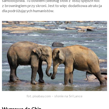
samobójstwa. Tu bowiem (według słów z listu) spędził noc
z brow­nin­giem przy skro­ni. Jest to więc dodatkowa atrakcja
dla podróżujących humanistów.
fot. pixabay.com – słonie na Sri Lance