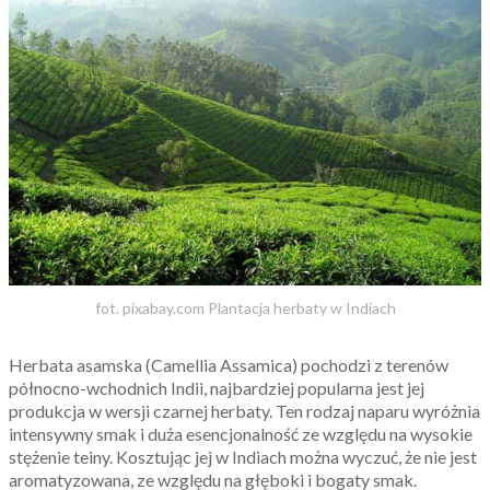
fot. pixabay.com Plantacja herbaty w Indiach
Herbata asamska (Camellia Assamica) pochodzi z terenów
północno-wchodnich Indii, najbardziej popularna jest jej
produkcja w wersji czarnej herbaty. Ten rodzaj naparu wyróżnia
intensywny smak i duża esencjonalność ze względu na wysokie
stężenie teiny. Kosztując jej w Indiach można wyczuć, że nie jest
aromatyzowana, ze względu na głęboki i bogaty smak.