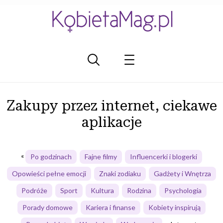
Zakupy przez internet, ciekawe
aplikacje
Po godzinach
Fajne filmy
Influencerki i blogerki
Opowieści pełne emocji
Znaki zodiaku
Gadżety i Wnętrza
Podróże
Sport
Kultura
Rodzina
Psychologia
Porady domowe
Kariera i finanse
Kobiety inspirują