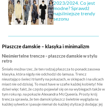
2023/2024. Co jest
modne? Sprawdź
najsilniejsze trendy
sezonu
Płaszcze damskie – klasyka i minimalizm
Nieśmiertelne trencze – płaszcze damskie w stylu
retro
Śmiało można rzec, że ten rodzaj płaszcza to ponadczasowa
klasyka, która nigdy nie odchodzi do lamusa. Trencz
nieustająco świeci triumfy na pokazach, w sklepach i na ulicach
miast nie od dzisiaj. To must have w szafie każdej kobiety! Nie
dziwi więc fakt, że często pojawiał się on na wybiegach także w
tym roku np. na pokazie Alexandra McQueen’a. Prosty krój
trencza sprawia, że ten damski płaszcz świetnie wygląda na
każdej sylwetce i pasuje niemal do każdej stylizacji dodając jej