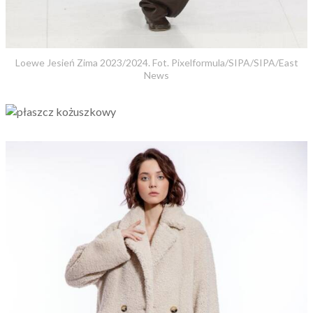
Loewe Jesień Zima 2023/2024. Fot. Pixelformula/SIPA/SIPA/East
News