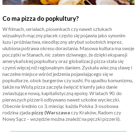
Co ma pizza do popkultury?
W filmach, serialach, piosenkach czy nawet sztukach
wizualnych mączny placek często się pojawia jako synonim
luzu i próżniactwa, nieodłączny atrybut sobotnich imprez,
ulubiona potrawa okresu dorastania. Masowa kultura ma swoje
początki w Stanach, nic zatem dziwnego, że dzięki ekspansji
amerykańskiej popkultury oraz globalizacji pizza stała się
czymś więcej niż regionalnym daniem. Zyskała wieczną sławę i
naczelne miejsce wśród jedzenia pojawiającego się w
popkulturze, obok burgerów czy sushi. Po upadku komunizmu,
także na Wisłą pizza zaczęła święcić triumfy jako danie
zwiastujące nową, kapitalistyczną epokę. W latach 90. do
pierwszych pizzerii odbywano nawet szkolne wycieczki.
Obecnie średnio co 3. miesiąc każda Polska 3-osobowa
rodzina zjada
pizzę (Warszawa
czy Kraków, Radom czy
Nowy Sącz – wszędzie można znaleźć na pęczki pizzerii).