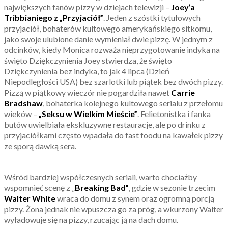
największych fanów pizzy w dziejach telewizji –
Joey’a
Tribbianiego z „Przyjaciół”
. Jeden z szóstki tytułowych
przyjaciół, bohaterów kultowego amerykańskiego sitkomu,
jako swoje ulubione danie wymieniał dwie pizzę. W jednym z
odcinków, kiedy Monica rozważa nieprzygotowanie indyka na
święto Dziękczynienia Joey stwierdza, że święto
Dziękczynienia bez indyka, to jak 4 lipca (Dzień
Niepodległości USA) bez szarlotki lub piątek bez dwóch pizzy.
Pizzą w piątkowy wieczór nie pogardziła nawet
Carrie
Bradshaw
, bohaterka kolejnego kultowego serialu z przełomu
wieków –
„Seksu w Wielkim Mieście”
. Felietonistka i fanka
butów uwielbiała ekskluzywne restauracje, ale po drinku z
przyjaciółkami często wpadała do fast foodu na kawałek pizzy
ze sporą dawką sera.
Wśród bardziej współczesnych seriali, warto chociażby
wspomnieć scenę z „
Breaking Bad”
, gdzie w sezonie trzecim
Walter White
wraca do domu z synem oraz ogromną porcją
pizzy. Żona jednak nie wpuszcza go za próg, a wkurzony Walter
wyładowuje się na pizzy, rzucając ją na dach domu.