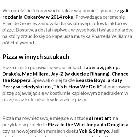
W kontekście filmów warto także wspomnieć sytuację z
gali
rozdania Oskarów w 2014 roku.
Prowadząca ceremonię
Ellen de Generes zamówiła dla światowej czołówki aktorów
pizzę. Dostawca dostał napiwek w wysokości tysiąca dolarów,
na który zrzuciło się do kapelusza muzyka Pharrella Williamsa
pół Hollywood.
Pizza w innych sztukach
Pizza często pojawia się w piosenkach
raperów, jak np.
Drake’a, Mac Millera, Jay-Z (w duecie z Rihanną), Chance
the Rappera
. Śpiewali o niej także
Beastie Boys, a Katy
Perry w teledysku do „This is How We Do It”
uhonorowała
pizzę pojawiając się w kostiumie kąpielowym z nadrukiem w
pizzę oraz kolczykach w kształcie pizzy.
Pizza ma również swoje miejsce w sztuce
street art
, na
przykład w projekcie
Pizza in the Wild Jonpaula Douglasa
czy na nowojorskich muralach duetu
Yok & Sheryo.
Jeśli