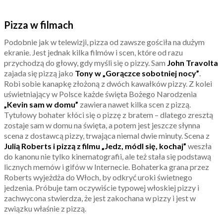
Pizza w filmach
Podobnie jak w telewizji, pizza od zawsze gościła na dużym
ekranie. Jest jednak kilka filmów i scen, które od razu
przychodzą do głowy, gdy myśli się o pizzy. Sam
John Travolta
zajada się pizzą jako
Tony w „Gorączce sobotniej nocy”
.
Robi sobie kanapkę złożoną z dwóch kawałków pizzy. Z kolei
uświetniający w Polsce każde święta Bożego Narodzenia
„Kevin sam w domu”
zawiera nawet kilka scen z pizzą.
Tytułowy bohater kłóci się o pizzę z bratem – dlatego zresztą
zostaje sam w domu na święta, a potem jest jeszcze słynna
scena z dostawcą pizzy, trwająca niemal dwie minuty. Scena z
Julią Roberts i pizzą z filmu „Jedz, módl się, kochaj”
weszła
do kanonu nie tylko kinematografii, ale też stała się podstawą
licznych memów i gifów w Internecie. Bohaterka grana przez
Roberts wyjeżdża do Włoch, by odkryć uroki świetnego
jedzenia. Próbuje tam oczywiście typowej włoskiej pizzy i
zachwycona stwierdza, że jest zakochana w pizzy i jest w
związku właśnie z pizzą.