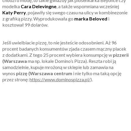
chodzi o modę, to takie gwiazdy jak piosenkarka Beyonce czy
modelka
Cara Delevingne
, a także wspomniana wcześniej
Katy Perry
, pojawiły się swego czasu na ulicy w kombinezonie
z grafiką pizzy. Wyprodukowała go
marka Beloved
i
kosztował 99 dolarów.
Jeśli uwielbiacie pizzę, to nie jesteście odosobnieni. Aż 96
procent badanych konsumentów zjada czasem mączny placek
z dodatkami. Z tego 25 procent wybiera konsumpcję w
pizzerii
(Warszawa
ma np. lokale Domino’s Pizza). Reszta robi ją
samodzielnie, kupuje mrożoną w sklepie lub zamawia na
wynos
pizzę (Warszawa centrum
i nie tylko ma taką opcję
przez stronę:
https://www.dominospizza.pl/
).