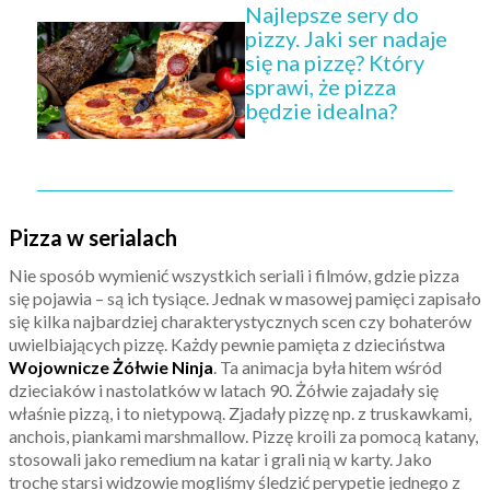
Najlepsze sery do
pizzy. Jaki ser nadaje
się na pizzę? Który
sprawi, że pizza
będzie idealna?
Pizza w serialach
Nie sposób wymienić wszystkich seriali i filmów, gdzie pizza
się pojawia – są ich tysiące. Jednak w masowej pamięci zapisało
się kilka najbardziej charakterystycznych scen czy bohaterów
uwielbiających pizzę. Każdy pewnie pamięta z dzieciństwa
Wojownicze Żółwie Ninja
. Ta animacja była hitem wśród
dzieciaków i nastolatków w latach 90. Żółwie zajadały się
właśnie pizzą, i to nietypową. Zjadały pizzę np. z truskawkami,
anchois, piankami marshmallow. Pizzę kroili za pomocą katany,
stosowali jako remedium na katar i grali nią w karty. Jako
trochę starsi widzowie mogliśmy śledzić perypetie jednego z