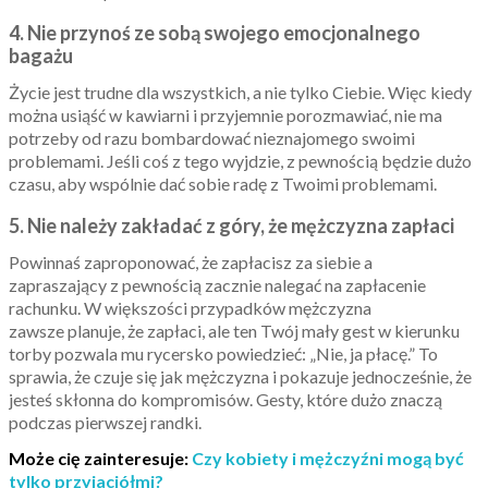
4. Nie przynoś ze sobą swojego emocjonalnego
bagażu
Życie jest trudne dla wszystkich, a nie tylko Ciebie. Więc kiedy
można usiąść w kawiarni i przyjemnie porozmawiać, nie ma
potrzeby od razu bombardować nieznajomego swoimi
problemami. Jeśli coś z tego wyjdzie, z pewnością będzie dużo
czasu, aby wspólnie dać sobie radę z Twoimi problemami.
5. Nie należy zakładać z góry, że mężczyzna zapłaci
Powinnaś zaproponować, że zapłacisz za siebie a
zapraszający z pewnością zacznie nalegać na zapłacenie
rachunku. W większości przypadków mężczyzna
zawsze planuje, że zapłaci, ale ten Twój mały gest w kierunku
torby pozwala mu rycersko powiedzieć: „Nie, ja płacę.” To
sprawia, że czuje się jak mężczyzna i pokazuje jednocześnie, że
jesteś skłonna do kompromisów. Gesty, które dużo znaczą
podczas pierwszej randki.
Może cię zainteresuje:
Czy kobiety i mężczyźni mogą być
tylko przyjaciółmi?