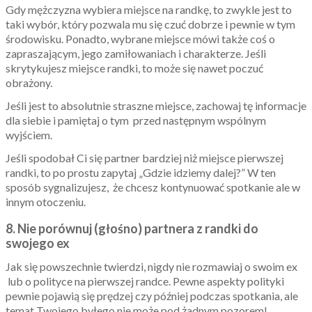
Gdy mężczyzna wybiera miejsce na randkę, to zwykle jest to
taki wybór, który pozwala mu się czuć dobrze i pewnie w tym
środowisku. Ponadto, wybrane miejsce mówi także coś o
zapraszającym, jego zamiłowaniach i charakterze. Jeśli
skrytykujesz miejsce randki, to może się nawet poczuć
obrażony.
Jeśli jest to absolutnie straszne miejsce, zachowaj tę informacje
dla siebie i pamiętaj o tym przed następnym wspólnym
wyjściem.
Jeśli spodobał Ci się partner bardziej niż miejsce pierwszej
randki, to po prostu zapytaj „Gdzie idziemy dalej?” W ten
sposób sygnalizujesz, że chcesz kontynuować spotkanie ale w
innym otoczeniu.
8. Nie porównuj (głośno) partnera z randki do
swojego ex
Jak się powszechnie twierdzi, nigdy nie rozmawiaj o swoim ex
lub o polityce na pierwszej randce. Pewne aspekty polityki
pewnie pojawią się prędzej czy później podczas spotkania, ale
temat Twojego byłego nie może pod żadnym pozorem!