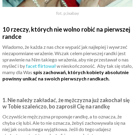
fot. p;ixabay
10 rzeczy, których nie wolno robić na pierwszej
randce
Wiadomo, że każda z nas chce wypaść jak najlepiej i wywrzeć
niezapomniane wrażenie. Wszak celem pierwszej randki jest
sprawienie na Nim takiego wrażenia, aby nie przestawał o nas
myśleć i by
facet flirtował
w nieskończoność. Aby tak się stało,
mamy dla Was
spis zachowań, których kobiety absolutnie
powinny unikać na swoich pierwszych randkach.
1. Nie należy zakładać, że mężczyzna już zakochał się
w Tobie szaleńczo, bo zaprosił Cię na randkę
Oczywiście mężczyzna proponuje randkę, a to oznacza, że
chyba cię lubi. Ale to nie oznacza, żebyś zachowywała się na
niej jak osoba mega wyjątkowa. Jeśli do tego udajesz