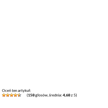
Oceń ten artykuł:
(
158
głosów, średnia:
4,68
z 5)