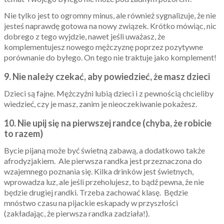
Nie tylko jest to ogromny minus, ale również sygnalizuje, że nie
jesteś naprawdę gotowa na nowy związek. Krótko mówiąc, nic
dobrego z tego wyjdzie, nawet jeśli uważasz, że
komplementujesz nowego mężczyznę poprzez pozytywne
porównanie do byłego. On tego nie traktuje jako komplement!
9. Nie należy czekać, aby powiedzieć, że masz dzieci
Dzieci są fajne. Mężczyźni lubią dzieci i z pewnością chcieliby
wiedzieć, czy je masz, zanim je nieoczekiwanie pokażesz.
10. Nie upij się na pierwszej randce (chyba, że robicie
to razem)
Bycie pijaną może być świetną zabawą, a dodatkowo także
afrodyzjakiem. Ale pierwsza randka jest przeznaczona do
wzajemnego poznania się. Kilka drinków jest świetnych,
wprowadza luz, ale jeśli przeholujesz, to bądź pewna, że nie
będzie drugiej randki. Trzeba zachować klasę. Będzie
mnóstwo czasu na pijackie eskapady w przyszłości
(zakładając, że pierwsza randka zadziała!).