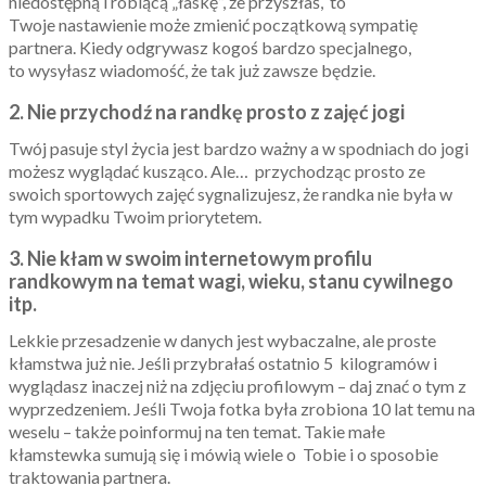
niedostępną i robiącą „łaskę”, że przyszłaś, to
Twoje nastawienie może zmienić początkową sympatię
partnera. Kiedy odgrywasz kogoś bardzo specjalnego,
to wysyłasz wiadomość, że tak już zawsze będzie.
2. Nie przychodź na randkę prosto z zajęć jogi
Twój pasuje styl życia jest bardzo ważny a w spodniach do jogi
możesz wyglądać kusząco. Ale… przychodząc prosto ze
swoich sportowych zajęć sygnalizujesz, że randka nie była w
tym wypadku Twoim priorytetem.
3. Nie kłam w swoim internetowym profilu
randkowym na temat wagi, wieku, stanu cywilnego
itp.
Lekkie przesadzenie w danych jest wybaczalne, ale proste
kłamstwa już nie. Jeśli przybrałaś ostatnio 5 kilogramów i
wyglądasz inaczej niż na zdjęciu profilowym – daj znać o tym z
wyprzedzeniem. Jeśli Twoja fotka była zrobiona 10 lat temu na
weselu – także poinformuj na ten temat. Takie małe
kłamstewka sumują się i mówią wiele o Tobie i o sposobie
traktowania partnera.