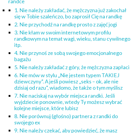
randce
1. Nie należy zakładać, że mężczyzna już zakochał
się w Tobie szaleńczo, bo zaprosił Cię na randkę
2. Nie przychodź na randkę prosto z zajęć jogi
3. Nie kłam w swoim internetowym profilu
randkowym na temat wagi, wieku, stanu cywilnego
itp.
4. Nie przynoś ze sobą swojego emocjonalnego
bagażu
5. Nie należy zakładać z góry, że mężczyzna zapłaci
6. Nie mów w stylu „Nie jestem typem TAKIEJ
dziewczyny”. A jeśli powiesz „seks – ok, ale nie
dzisiaj od razu”, wiadomo, że także o tym myślisz
7. Nie naciskaj na wybór miejsca randki. Jeśli
wyjdziecie ponownie, wtedy Ty możesz wybrać
kolejne miejsce, które lubisz
8. Nie porównuj (głośno) partnera z randki do
swojego ex
9. Nie należy czekać, aby powiedzieć, że masz