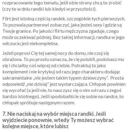
rozpracowanie tego tematu, jeśli obie strony chcą to zrobić
(czy to w dniu randki lub kiedyś w przyszłości).
Flirt jest istotną częścią randek, szczególnie tych pierwszych.
To pozwala partnerowi zobaczyć, jaka jesteś sexy i gdzie są
Twoje granice. Po jakości flirtu mężczyzna zgaduje, czego
może oczekiwać później. Bez takiej informacji, randka w jego
odczuciu jest niekompletna.
Jeżeli poprosi Cię tej samej nocy do domu, nie czuj się
obrażona. To po prostu oznacza, że ​​cię polubił, podobasz mu
się i chciałby coś więcej od ciebie. Potraktuj to jako
komplement i nie krytykuj od razu jego charakteru dodając
sakramentalne „nie jestem takim typem dziewczyny”. Prosta
odpowiedź „nie dzisiaj” jest wystarczająca. Chłopak powinien
się wycofać (a jeśli nie, to nauczysz się o nim od razu czegoś
bardzo istotnego). Jeśli spodobaliście się sobie na randce, to
chłopak spróbuje następnym razem.
7. Nie naciskaj na wybór miejsca randki. Jeśli
wyjdziecie ponownie, wtedy Ty możesz wybrać
kolejne miejsce, które lubisz