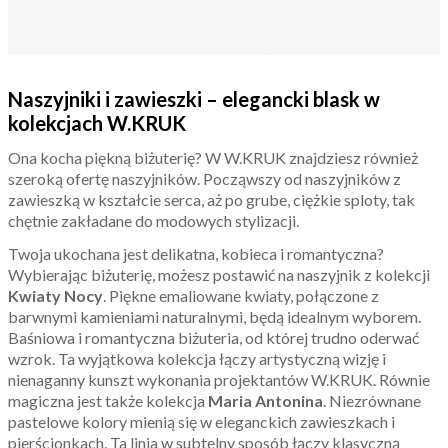
Naszyjniki i zawieszki – elegancki blask w
kolekcjach W.KRUK
Ona kocha piękną biżuterię? W W.KRUK znajdziesz również
szeroką ofertę naszyjników. Począwszy od naszyjników z
zawieszką w kształcie serca, aż po grube, ciężkie sploty, tak
chętnie zakładane do modowych stylizacji.
Twoja ukochana jest delikatna, kobieca i romantyczna?
Wybierając biżuterię, możesz postawić na naszyjnik z kolekcji
Kwiaty Nocy
. Piękne emaliowane kwiaty, połączone z
barwnymi kamieniami naturalnymi, będą idealnym wyborem.
Baśniowa i romantyczna biżuteria, od której trudno oderwać
wzrok. Ta wyjątkowa kolekcja łączy artystyczną wizję i
nienaganny kunszt wykonania projektantów W.KRUK. Równie
magiczna jest także kolekcja
Maria Antonina
. Niezrównane
pastelowe kolory mienią się w eleganckich zawieszkach i
pierścionkach. Ta linia w subtelny sposób łączy klasyczną