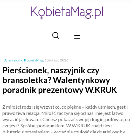
Dziennikarki KobietaMag
,
18 lutego 2026
Pierścionek, naszyjnik czy
bransoletka? Walentynkowy
poradnik prezentowy W.KRUK
Z miłości rodzi się wszystko, co piękne – każdy uśmiech, gest i
prawdziwa relacja. Miłość zaczyna się od nas i nie jest łatwo
wyrazić ją słowami. Chcesz pokazać swojej drugiej połówce, co
czujesz? Spróbuj podarunkiem. W W.KRUK znajdziesz
biżuterię z przesłaniem – wyraź nią czułość dla drugiej osoby.