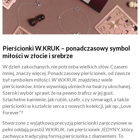
Pierścionki W.KRUK – ponadczasowy symbol
miłości w złocie i srebrze
W dzień zakochanych, nie potrzeba wielkich słów. Czasem
mniej, znaczy więcej. Ponadczasowy pierścionek, od zawsze
był symbolem miłości. W W.KRUK znajdziesz wiele
pierścionków, które wywołają uśmiech na twarzy ukochanej.
Szeroki wybór sprawi, że na pewno trafisz w jej gust.
Szlachetne kamienie, jak rubin, szafir, czy szmaragd, a także
pierścionki w kształcie serca z nowych kolekcji, jak np.„Love
Forever”?
Stworzone z wyjątkową precyzją pierścionki zaręczynowe w
pełni oddają prestiż W.KRUK. Jak pierścionek JEDYNY, który
zachwyca tradycyjną formą pierścionka z diamentem. To