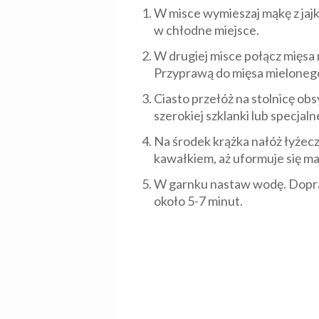
W misce wymieszaj mąkę z jajk
w chłodne miejsce.
W drugiej misce połącz mięsa 
Przyprawą do mięsa mielonego
Ciasto przełóż na stolnicę ob
szerokiej szklanki lub specjal
Na środek krążka nałóż łyżeczk
kawałkiem, aż uformuje się ma
W garnku nastaw wodę. Dopraw
około 5-7 minut.