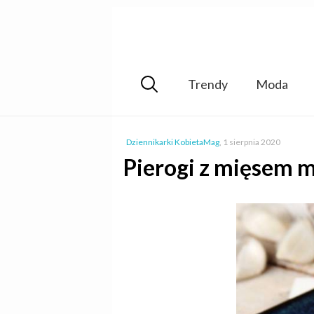
Trendy
Moda
Dziennikarki KobietaMag
,
1 sierpnia 2020
Pierogi z mięsem m