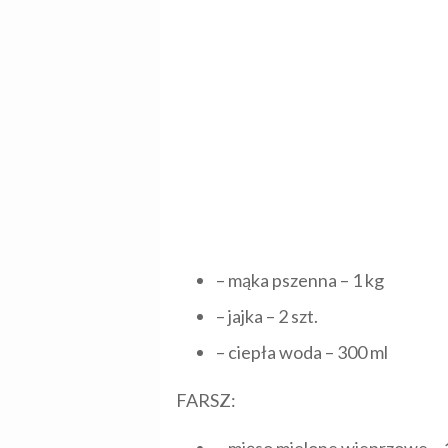
– mąka pszenna – 1 kg
– jajka – 2 szt.
– ciepła woda – 300 ml
FARSZ: