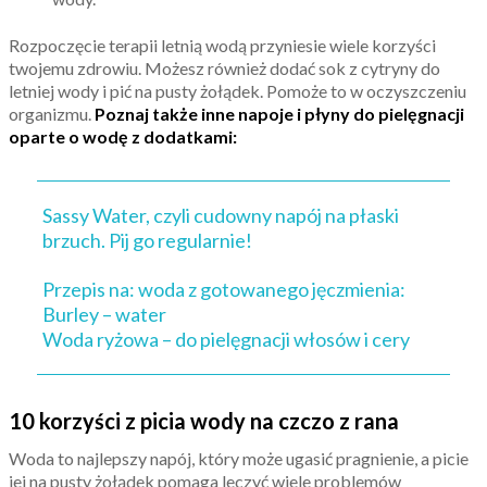
Rozpoczęcie terapii letnią wodą przyniesie wiele korzyści
twojemu zdrowiu. Możesz również dodać sok z cytryny do
letniej wody i pić na pusty żołądek. Pomoże to w oczyszczeniu
organizmu.
Poznaj także inne napoje i płyny do pielęgnacji
oparte o wodę z dodatkami:
Sassy Water, czyli cudowny napój na płaski
brzuch. Pij go regularnie!
Przepis na: woda z gotowanego jęczmienia:
Burley – water
Woda ryżowa – do pielęgnacji włosów i cery
10 korzyści z picia wody na czczo z rana
Woda to najlepszy napój, który może ugasić pragnienie, a picie
jej na pusty żołądek pomaga leczyć wiele problemów