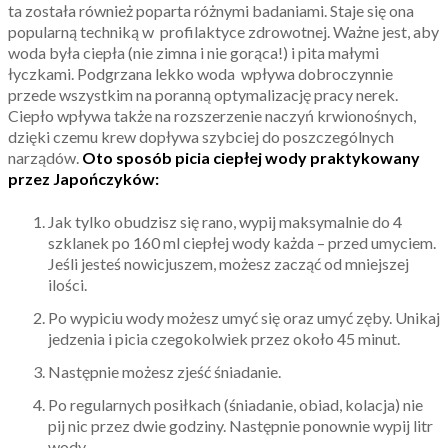
ta została również poparta różnymi badaniami. Staje się ona
popularną techniką w profilaktyce zdrowotnej. Ważne jest, aby
woda była ciepła (nie zimna i nie gorąca!) i pita małymi
łyczkami. Podgrzana lekko woda wpływa dobroczynnie
przede wszystkim na poranną optymalizację pracy nerek.
Ciepło wpływa także na rozszerzenie naczyń krwionośnych,
dzięki czemu krew dopływa szybciej do poszczególnych
narządów.
Oto sposób picia ciepłej wody praktykowany
przez Japończyków:
Jak tylko obudzisz się rano, wypij maksymalnie do 4
szklanek po 160 ml ciepłej wody każda – przed umyciem.
Jeśli jesteś nowicjuszem, możesz zacząć od mniejszej
ilości.
Po wypiciu wody możesz umyć się oraz umyć zęby. Unikaj
jedzenia i picia czegokolwiek przez około 45 minut.
Następnie możesz zjeść śniadanie.
Po regularnych posiłkach (śniadanie, obiad, kolacja) nie
pij nic przez dwie godziny. Następnie ponownie wypij litr
wody.