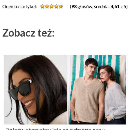
Oceń ten artykuł:
(
98
głosów, średnia:
4,61
z 5)
Zobacz też:
Polacy latem stawiają na ochronę oczu