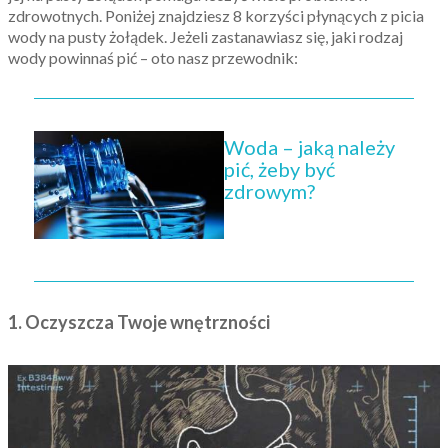
zdrowotnych.
Poniżej znajdziesz 8 korzyści płynących z picia
wody na pusty żołądek. Jeżeli zastanawiasz się, jaki rodzaj
wody powinnaś pić – oto nasz przewodnik:
Woda – jaką należy
pić, żeby być
zdrowym?
1. Oczyszcza Twoje wnętrzności