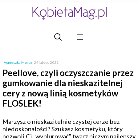
Agnieszka Moroz
,
24 lutego 2021
Peellove, czyli oczyszczanie przez
gumkowanie dla nieskazitelnej
cery z nową linią kosmetyków
FLOSLEK!
Marzysz o nieskazitelnie czystej cerze bez
niedoskonałości? Szukasz kosmetyku, który
pozwoli Ci „wyblurować” twarz niczym najlepszy