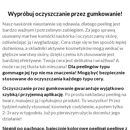
Wypróbuj oczyszczanie przez gumkowanie!
Nasz naskórek nieustannie się odnawia, dlatego peeling jest
bardzo ważnym i potrzebnym zabiegiem. Za jego sprawą
usuwamy martwe komórki naskórka i oczyszczamy skórę,
odświeżając ją i wygładzając. Cera staje się w ten sposób lepiej
dotleniona, a składniki aktywne kosmetyków mogą wnikać w
głębsze warstwy skóry, dzięki czemu ich stosowanie jest
bardziej efektywne. Twoja cera jest delikatna i wrażliwa? A
może raczej tłusta lub mieszana?
Dla peelingów typu
gommage jej typ nie ma znaczenia! Mogą być bezpiecznie
stosowane do oczyszczania każdego typu cery.
Oczyszczanie przez gumkowanie gwarantuje wyjątkowo
szybką i przyjemną aplikację
. Po prostu nakładasz peeling na
twarz, masujesz ją i spłukujesz produkt. To wszystko! Przez
tydzień należy stosować kosmetyk codziennie, a potem tylko
2-3 razy w tygodniu. Już po pierwszym użyciu docenisz jego
działanie!
Sięgnij po pachnące, bajecznie kolorowe peelingi peel
love
z