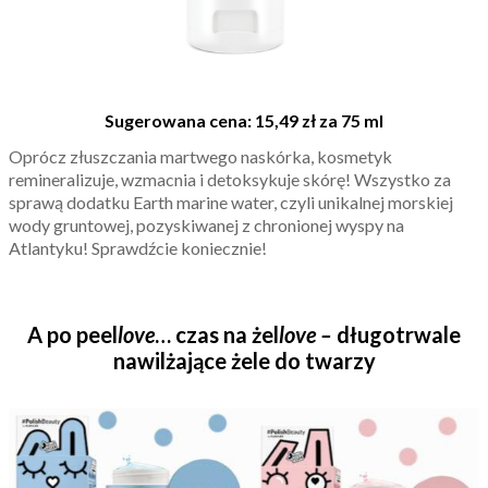
Sugerowana cena: 15,49 zł za 75 ml
Oprócz złuszczania martwego naskórka, kosmetyk
remineralizuje, wzmacnia i detoksykuje skórę! Wszystko za
sprawą dodatku Earth marine water, czyli unikalnej morskiej
wody gruntowej, pozyskiwanej z chronionej wyspy na
Atlantyku! Sprawdźcie koniecznie!
A po peel
love
… czas na żel
love –
długotrwale
nawilżające żele do twarzy