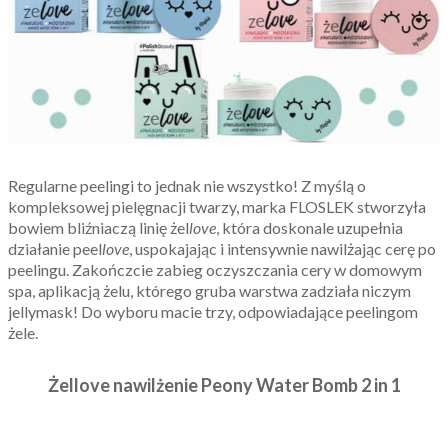
Regularne peelingi to jednak nie wszystko! Z myślą o
kompleksowej pielęgnacji twarzy, marka FLOSLEK stworzyła
bowiem bliźniaczą linię żel
love
, która doskonale uzupełnia
działanie peel
love
, uspokajając i intensywnie nawilżając cerę po
peelingu. Zakończcie zabieg oczyszczania cery w domowym
spa, aplikacją żelu, którego gruba warstwa zadziała niczym
jellymask! Do wyboru macie trzy, odpowiadające peelingom
żele.
Żellove nawilżenie Peony Water Bomb 2 in 1