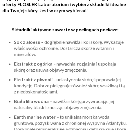
oferty FLOSLEK Laboratorium i wybierz składniki idealne
dla Twojej skóry. Jest w czym wybierać!
Składniki aktywne zawarte w peelingach peel
love:
Sok z aloesu
– dogłębnie nawilża i koi skórę. Wykazuje
właściwości ochronne. Dostarcza skórze witamin i
minerałów.
Ekstrakt z ogórka
– nawadnia, rozjaśnia i uspokaja
skórę oraz usuwa objawy zmęczenia.
Ekstrakt z piwonii
– uelastycznia skórę i poprawia jej
kondycję. Dobrze pielęgnuje również skórę wrażliwą i tą
z niedoskonałościami.
Biała lilia wodna
– nawilża skórę, przywracając jej
naturalny blask i znosząc objawy zmęczenia.
Earth marine water
– to unikalna morska woda
gruntowa, pozyskiwana z chronionej wyspy na Atlantyku.
Doskonale remineralizuje, wzmacnia i detoksykuje skórę.