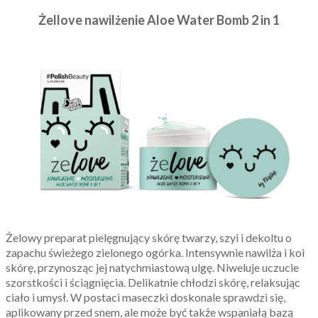
Żellove nawilżenie Aloe Water Bomb 2 in 1
Żelowy preparat pielęgnujący skórę twarzy, szyi i dekoltu o
zapachu świeżego zielonego ogórka. Intensywnie nawilża i koi
skórę, przynosząc jej natychmiastową ulgę. Niweluje uczucie
szorstkości i ściągnięcia. Delikatnie chłodzi skórę, relaksując
ciało i umysł. W postaci maseczki doskonale sprawdzi się,
aplikowany przed snem, ale może być także wspaniałą bazą