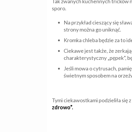
Tak zwanych kuchennych tricków na
sporo.
Na przykład cieszący się sław
strony można go uniknąć.
Kromka chleba będzie za to ide
Ciekawe jest także, że zerkaj
charakterystyczny „pępek”, b
Jeśli mowa o cytrusach, pamię
świetnym sposobem na orzeźw
Tymi ciekawostkami podzieliła się 
zdrowo”.