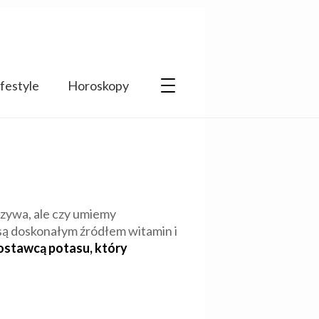
ifestyle
Horoskopy
rzywa, ale czy umiemy
o są doskonałym źródłem witamin i
stawcą potasu, który