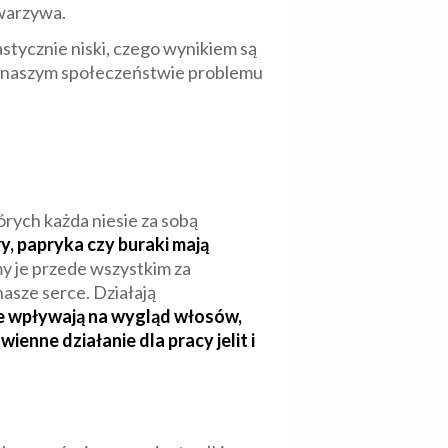
 warzywa.
tycznie niski, czego wynikiem są
o w naszym społeczeństwie problemu
órych każda niesie za sobą
, papryka czy buraki mają
 je przede wszystkim za
asze serce. Działają
e wpływają na wygląd włosów,
nne działanie dla pracy jelit i