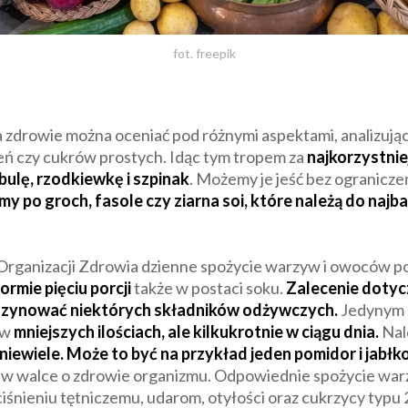
fot. freepik
drowie można oceniać pod różnymi aspektami, analizując:
ń czy cukrów prostych. Idąc tym tropem za
najkorzystni
bulę, rzodkiewkę i szpinak
. Możemy je jeść bez ograniczeń
my po groch, fasole czy ziarna soi, które należą do najb
rganizacji Zdrowia dzienne spożycie warzyw i owoców 
formie pięciu porcji
także w postaci soku.
Zalecenie dotycz
gazynować niektórych składników odżywczych.
Jedynym s
 w
mniejszych ilościach, ale kilkukrotnie w ciągu dnia.
Nal
niewiele. Może to być na przykład jeden pomidor i jabłko
a w walce o zdrowie organizmu. Odpowiednie spożycie wa
nieniu tętniczemu, udarom, otyłości oraz cukrzycy typu 2