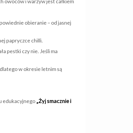
ch owoców i warzyw jest całkiem
powiednie obieranie – od jasnej
j papryczce chilli.
 pestki czy nie. Jeśli ma
dlatego w okresie letnim są
amu edukacyjnego
„Żyj smacznie i