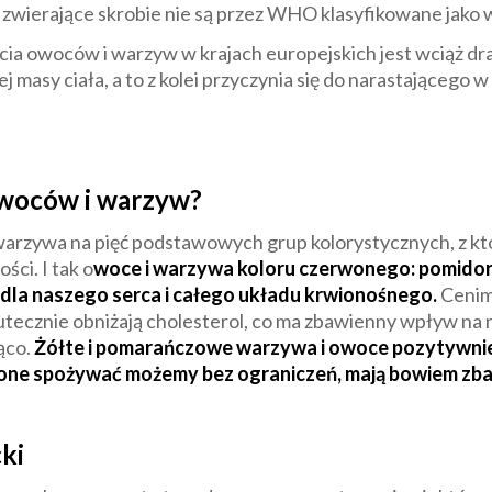
e zwierające skrobie nie są przez WHO klasyfikowane jako
owoców i warzyw w krajach europejskich jest wciąż dras
 masy ciała, a to z kolei przyczynia się do narastająceg
owoców i warzyw?
 warzywa na pięć podstawowych grup kolorystycznych, z kt
ci. I tak o
woce i warzywa koloru czerwonego: pomidory
dla naszego serca i całego układu krwionośnego.
Cenimy
utecznie obniżają cholesterol, co ma zbawienny wpływ na n
ąco.
Żółte i pomarańczowe warzywa i owoce pozytywni
lone spożywać możemy bez ograniczeń, mają bowiem zbawie
ki