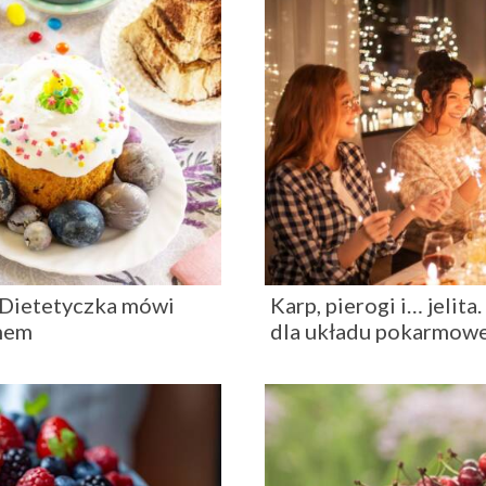
. Dietetyczka mówi
Karp, pierogi i… jelit
emem
dla układu pokarmow