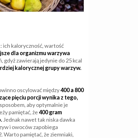
 ich kaloryczność, wartość
ejsze dla organizmu warzywa
, gdyż zawierają jedynie do 25 kcal
ardziej kalorycznej grupy warzyw.
powinno oscylować między
400 a 800
ące pięciu porcji wynika z tego,
posobem, aby optymalnie je
eży pamiętać, że
400 gram
.
Jednak nawet tak niska dawka
rzyw i owoców zapobiega
. Warto pamiętać, że ziemniaki,