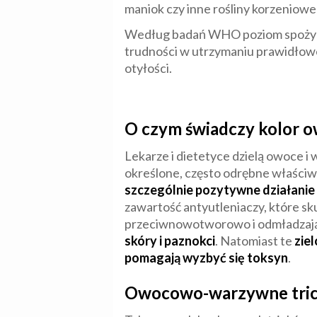
maniok czy inne rośliny korzeniow
Według badań WHO poziom spożycia 
trudności w utrzymaniu prawidłowej
otyłości.
O czym świadczy kolor 
Lekarze i dietetyce dzielą owoce i
określone, często odrębne właściwoś
szczególnie pozytywne działanie 
zawartość antyutleniaczy, które sk
przeciwnowotworowo i odmładzaj
skóry i paznokci
. Natomiast te
zie
pomagają wyzbyć się toksyn
.
Owocowo-warzywne tric