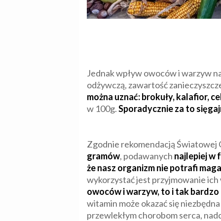
Jednak wpływ owoców i warzyw na z
odżywczą, zawartość zanieczyszcze
można uznać: brokuły, kalafior, ce
w 100g.
Sporadycznie za to sięgaj
Zgodnie rekomendacją Światowej O
gramów
, podawanych
najlepiej w 
że nasz organizm nie potrafi ma
wykorzystać jest przyjmowanie ich
owoców i warzyw, to i tak bardzo 
witamin może okazać się niezbędn
przewlekłym chorobom serca, nadciś