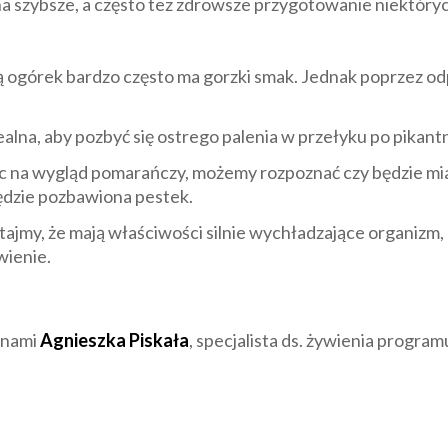
 szybsze, a często tez zdrowsze przygotowanie niektóry
ą ogórek bardzo często ma gorzki smak. Jednak poprzez od
alna, aby pozbyć się ostrego palenia w przełyku po pikantne
ąc na wygląd pomarańczy, możemy rozpoznać czy będzie miała
ędzie pozbawiona pestek.
tajmy, że mają właściwości silnie wychładzające organizm, 
ienie.
z nami
Agnieszka Piskała
, specjalista ds. żywienia progr