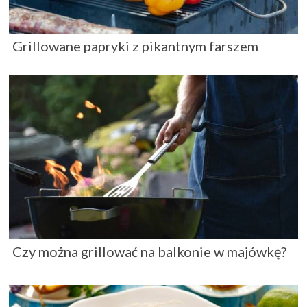
Grillowane papryki z pikantnym farszem
Czy można grillować na balkonie w majówkę?