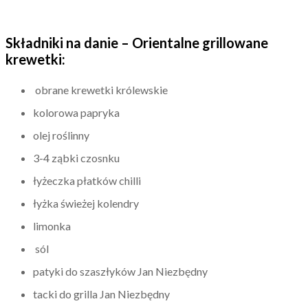
Składniki na danie – Orientalne grillowane
krewetki:
obrane krewetki królewskie
kolorowa papryka
olej roślinny
3-4 ząbki czosnku
łyżeczka płatków chilli
łyżka świeżej kolendry
limonka
sól
patyki do szaszłyków Jan Niezbędny
tacki do grilla Jan Niezbędny