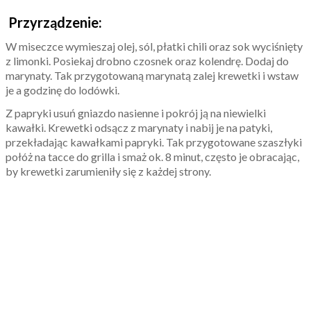
Przyrządzenie:
W miseczce wymieszaj olej, sól, płatki chili oraz sok wyciśnięty
z limonki. Posiekaj drobno czosnek oraz kolendrę. Dodaj do
marynaty. Tak przygotowaną marynatą zalej krewetki i wstaw
je a godzinę do lodówki.
Z papryki usuń gniazdo nasienne i pokrój ją na niewielki
kawałki. Krewetki odsącz z marynaty i nabij je na patyki,
przekładając kawałkami papryki. Tak przygotowane szaszłyki
połóż na tacce do grilla i smaż ok. 8 minut, często je obracając,
by krewetki zarumieniły się z każdej strony.