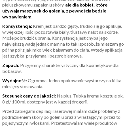
pieluszkowemu zapaleniu skóry,
ale dla kobiet, które
używają maszynek do golenia, z pewnością będzie
wybawieniem.
Konsystencja:
Krem jest bardzo gęsty, trudno się go aplikuje,
w większej ilości pozostawia biały, tłustawy nalot na skórze.
Może pobrudzić ubrania. Konsystencja jest chyba jego
największą wadą jednak mam na to taki sposób, że mieszam go
pół na pół z jakimkolwiek balsamem do ciała. Wtedy aplikacja
jest szybka, przyjemna i bezproblemowa.
Zapach:
Przyjemny, charakterystyczny dla kosmetyków dla
bobasów.
Wydajność:
Ogromna. Jedno opakowanie wystarczy na kilka
miesięcy stosowania.
Stosunek ceny do jakości:
Na plus. Tubka kremu kosztuje ok.
8 zł/ 100 ml, dostępny jest w każdej drogerii.
Przed zabiegami depilacji laserowej miałam duże problemy z
podrażnieniem skóry po goleniu oraz z wrastającymi przez to
pojedynczymi włoskami. Przetestowałam wiele produktów