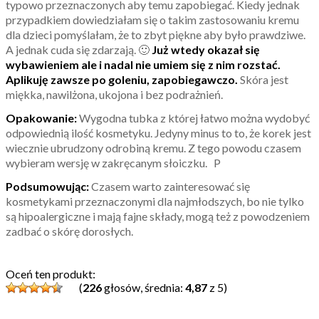
typowo przeznaczonych aby temu zapobiegać. Kiedy jednak
przypadkiem dowiedziałam się o takim zastosowaniu kremu
dla dzieci pomyślałam, że to zbyt piękne aby było prawdziwe.
A jednak cuda się zdarzają. 🙂
Już wtedy okazał się
wybawieniem ale i nadal nie umiem się z nim rozstać.
Aplikuję zawsze po goleniu, zapobiegawczo.
Skóra jest
miękka, nawilżona, ukojona i bez podrażnień.
Opakowanie:
Wygodna tubka z której łatwo można wydobyć
odpowiednią ilość kosmetyku. Jedyny minus to to, że korek jest
wiecznie ubrudzony odrobiną kremu. Z tego powodu czasem
wybieram wersję w zakręcanym słoiczku. P
Podsumowując:
Czasem warto zainteresować się
kosmetykami przeznaczonymi dla najmłodszych, bo nie tylko
są hipoalergiczne i mają fajne składy, mogą też z powodzeniem
zadbać o skórę dorosłych.
Oceń ten produkt:
(
226
głosów, średnia:
4,87
z 5)