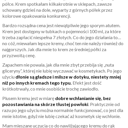
półce. Krem spotkałam kilkakrotnie w sklepach, zawsze
schowany gdzieś na dole, wyparty z górnych półek przez
kolorowe opakowania konkurencji.
Bardzo rozsądna cena jest niewątpliwie jego sporym atutem.
Krem jest dostępny w tubkach o pojemności 100 ml, za które
trzeba zapłacić niespełna 7 złotych. Co do jego działania to…
no cóż, miewałam lepsze kremy, choć ten nie należy również do
najgorszych. Jak dla mnie to krem ze średniej półki za
przyzwoitą cenę.
Zapachem nie powala, jak dla mnie zbyt przebija się „nuta
gliceryny”, której nie lubię wyczuwać w kosmetykach. Po jego
użyciu
dłonie są gładsze i milsze w dotyku, niestety mniej
niż po innych kremach tego typu.
Efekt jest dość
krótkotrwały, co mnie osobiście trochę zawiodło.
Plusem kremu jest w miarę
dobre wchłanianie się, bez
pozostawiania na skórze tłustej powłoki
. Praktycznie od
razu po jego użyciu można normalnie funkcjonować, co jest dla
mnie istotne, gdyż nie lubię czekać aż kosmetyk się wchłonie.
Mam mieszane uczucia co do nawilżającego kremu do rąk