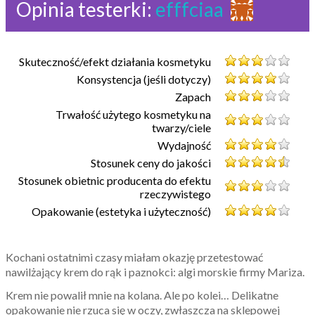
Opinia testerki:
efffciaa
Skuteczność/efekt działania kosmetyku
Konsystencja (jeśli dotyczy)
Zapach
Trwałość użytego kosmetyku na
twarzy/ciele
Wydajność
Stosunek ceny do jakości
Stosunek obietnic producenta do efektu
rzeczywistego
Opakowanie (estetyka i użyteczność)
Kochani ostatnimi czasy miałam okazję przetestować
nawilżający krem do rąk i paznokci: algi morskie firmy Mariza.
Krem nie powalił mnie na kolana. Ale po kolei… Delikatne
opakowanie nie rzuca się w oczy, zwłaszcza na sklepowej