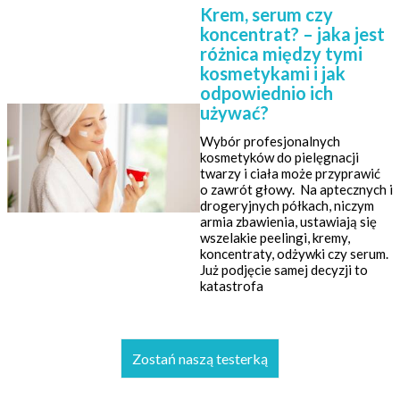
Krem, serum czy
koncentrat? – jaka jest
różnica między tymi
kosmetykami i jak
odpowiednio ich
używać?
Wybór profesjonalnych
kosmetyków do pielęgnacji
twarzy i ciała może przyprawić
o zawrót głowy. Na aptecznych i
drogeryjnych półkach, niczym
armia zbawienia, ustawiają się
wszelakie peelingi, kremy,
koncentraty, odżywki czy serum.
Już podjęcie samej decyzji to
katastrofa
Zostań naszą testerką