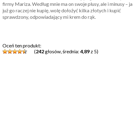
firmy Mariza. Według mnie ma on swoje plusy, ale i minusy – ja
już go raczej nie kupię, wolę dołożyć kilka złotych i kupić
sprawdzony, odpowiadający mi krem do rąk.
Oceń ten produkt:
(
242
głosów, średnia:
4,89
z 5)