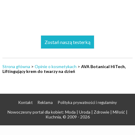
Zostań naszą testerką
Strona główna
>
Opinie o kosmetykach
>
AVA Botanical HiTech,
Liftingujący krem do twarzy na dzień
Kontakt
Reklama
Polityka prywatności i regulaminy
Nowoczesny portal dla kobiet: Moda | Uroda | Zdrowie | Miłość |
Kuchnia
, © 2009 - 2026