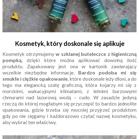
Kosmetyk, który doskonale się aplikuje
Kosmetyk otrzymujemy
w szklanej buteleczce z higieniczną
pompką
, dzięki które można aplikować dowolną ilość
produktu. Zapakowany jest ona w kartonik zawierający
wszelkie niezbędne informacje.
Bardzo podoba mi się
smukłe i ciężkie opakowanie
, które doskonale leży dłoni, a do
tego ma elegancką szatę graficzną, która kojarzy mi się z
morskimi, wakacyjnymi klimatami, z letnimi burzowymi
chmurami nad lazurową wodą – cudo. W zasadzie jedyną
rzeczą do której mogłabym się przyczepić to bardzo jednolite
opakowania, gdzie trzeba się mocniej przyjrzeć produktom
gdy po nie sięgamy i każdorazowo czytać nazwę kosmetyku,
aby wybrać ten właściwy.