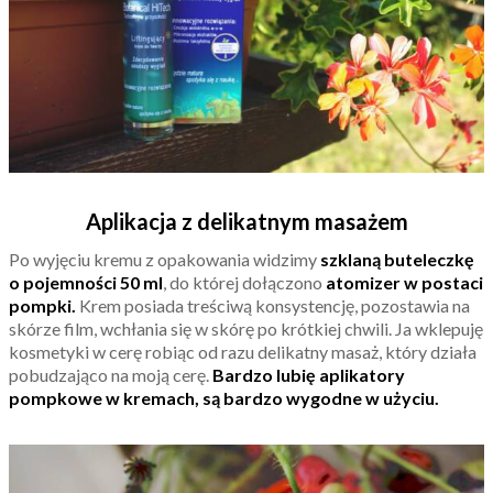
Aplikacja z delikatnym masażem
Po wyjęciu kremu z opakowania widzimy
szklaną buteleczkę
o pojemności 50 ml
, do której dołączono
atomizer w postaci
pompki.
Krem posiada treściwą konsystencję, pozostawia na
skórze film, wchłania się w skórę po krótkiej chwili. Ja wklepuję
kosmetyki w cerę robiąc od razu delikatny masaż, który działa
pobudzająco na moją cerę.
Bardzo lubię aplikatory
pompkowe w kremach, są bardzo wygodne w użyciu.