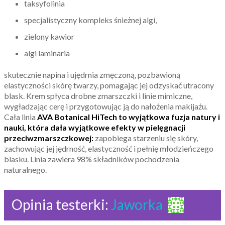
taksyfolinia
specjalistyczny kompleks śnieżnej algi,
zielony kawior
algi laminaria
skutecznie napina i ujędrnia zmęczoną, pozbawioną
elastyczności skórę twarzy, pomagając jej odzyskać utracony
blask. Krem spłyca drobne zmarszczki i linie mimiczne,
wygładzając cerę i przygotowując ją do nałożenia makijażu.
Cała linia
AVA Botanical HiTech to wyjątkowa
f
uzja natury i
nauki, która dała wyjątkowe efekty w pielęgnacji
przeciwzmarszczkowej:
zapobiega starzeniu się skóry,
zachowując jej jędrność, elastyczność i pełnię młodzieńczego
blasku. Linia zawiera 98% składników pochodzenia
naturalnego.
Opinia testerki:
Jaworka