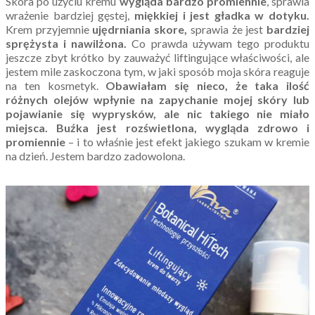
Skóra po użyciu kremu
wygląda bardzo promiennie
, sprawia
wrażenie bardziej gęstej,
miękkiej i jest gładka w dotyku.
Krem przyjemnie
ujędrniania skore,
sprawia że jest
bardziej
sprężysta i nawilżona.
Co prawda używam tego produktu
jeszcze zbyt krótko by zauważyć liftingujące właściwości, ale
jestem mile zaskoczona tym, w jaki sposób moja skóra reaguje
na ten kosmetyk.
Obawiałam się nieco, że taka ilość
różnych olejów wpłynie na zapychanie mojej skóry lub
pojawianie się wyprysków, ale nic takiego nie miało
miejsca.
Buźka jest rozświetlona, wygląda zdrowo i
promiennie
– i to właśnie jest efekt jakiego szukam w kremie
na dzień. Jestem bardzo zadowolona.