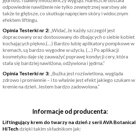
jędrność i dawny młodzieńczy wygląd. Nareszcie dostała
odpowiednie nawilżenie nie tylko zewnętrznej warstwy ale
także te głębsze, co skutkuje napięciem skóry i widocznym
efektem liftingu.
Opinia Testerki nr 2:
„Widać, że każdy szczegół jest
dopracowany oraz dostosowany do dbających o siebie kobiet
kochających piękno.(…) Bardzo lubię aplikatory pompkowe w
kremach, są bardzo wygodne w użyciu. (…) Po aplikacji
kosmetyku daje się zauważyć poprawę kondycji cery, która
stała się bardziej nawilżona, odżywiona i jędrna.”
Opinia Testerki nr 3:
„Buźka jest rozświetlona, wygląda
zdrowo i promiennie – i to właśnie jest efekt jakiego szukam w
kremie na dzień. Jestem bardzo zadowolona.”
Informacje od producenta:
Liftingujący krem do twarzy na dzień z serii AVA Botanical
HiTech
dzięki takim składnikom jak: