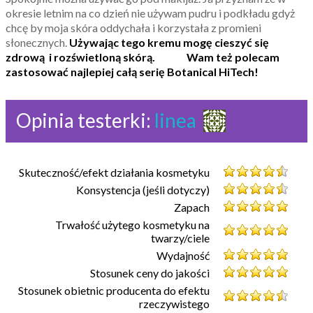
okresie letnim na co dzień nie używam pudru i podkładu gdyż
chcę by moja skóra oddychała i korzystała z promieni
słonecznych.
Używając tego kremu mogę cieszyć się
zdrową i rozświetloną skórą.
Wam też polecam
zastosować najlepiej całą serię Botanical HiTech!
Opinia testerki:
linea
Skuteczność/efekt działania kosmetyku
Konsystencja (jeśli dotyczy)
Zapach
Trwałość użytego kosmetyku na
twarzy/ciele
Wydajność
Stosunek ceny do jakości
Stosunek obietnic producenta do efektu
rzeczywistego