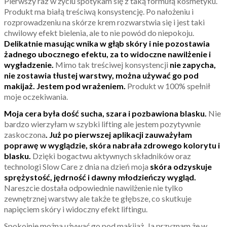
Pierwszy raz w życiu spotykam się z taką formułą kosmetyku.
Produkt ma białą treściwą konsystencję. Po nałożeniu i
rozprowadzeniu na skórze krem rozwarstwia się i jest taki
chwilowy efekt bielenia, ale to nie powód do niepokoju.
Delikatnie masując wnika w głąb skóry i nie pozostawia
żadnego ubocznego efektu, za to widoczne nawilżenie i
wygładzenie.
Mimo tak treściwej konsystencji
nie zapycha,
nie zostawia tłustej warstwy, można używać go pod
makijaż. Jestem pod wrażeniem.
Produkt w 100% spełnił
moje oczekiwania.
Moja cera była dość sucha, szara i pozbawiona blasku.
Nie
bardzo wierzyłam w szybki lifting ale jestem pozytywnie
zaskoczona
. Już po pierwszej aplikacji zauważyłam
poprawę w wyglądzie, skóra nabrała zdrowego kolorytu i
blasku.
Dzięki bogactwu aktywnych składników oraz
technologi Slow Care z dnia na dzień moja
skóra odzyskuje
sprężystość, jędrność i dawny młodzieńczy wygląd.
Nareszcie dostała odpowiednie nawilżenie nie tylko
zewnętrznej warstwy ale także te głębsze, co skutkuje
napięciem skóry i widoczny efekt liftingu.
Spokojnie można używać go pod makijaż. Ja przyznam że w