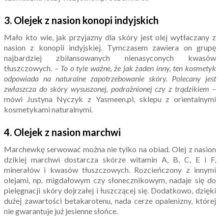
3.
Olejek z nasion k
onopi indyjskich
Mało kto wie, jak przyjazny dla skóry jest olej wytłaczany z
nasion z konopii indyjskiej. Tymczasem zawiera on grupę
najbardziej zbilansowanych nienasyconych kwasów
tłuszczowych.
– To o tyle ważne, że jak żaden inny, ten kosmetyk
odpowiada na naturalne zapotrzebowanie skóry. Polecany jest
zwłaszcza do skóry wysuszonej, podrażnionej czy z trądzikiem –
mówi Justyna Nyczyk z Yasmeen.pl, sklepu z orientalnymi
kosmetykami naturalnymi.
4.
Olejek z nasion
m
archwi
Marchewkę serwować można nie tylko na obiad. Olej z nasion
dzikiej marchwi dostarcza skórze witamin A, B, C, E i F,
minerałów i kwasów tłuszczowych. Rozcieńczony z innymi
olejami, np. migdałowym czy słonecznikowym, nadaje się do
pielęgnacji skóry dojrzałej i łuszczącej się. Dodatkowo, dzięki
dużej zawartości betakarotenu, nada cerze opalenizny, której
nie gwarantuje już jesienne słońce.