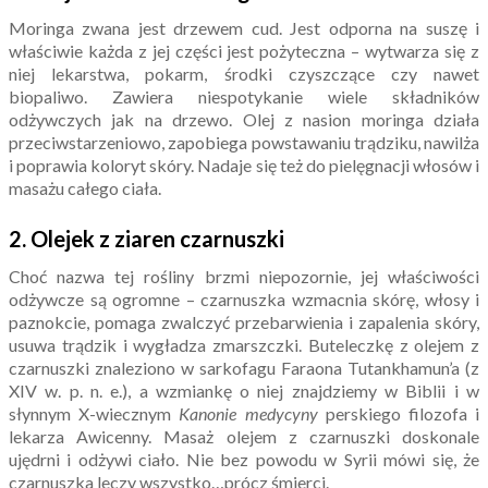
Moringa zwana jest drzewem cud. Jest odporna na suszę i
właściwie każda z jej części jest pożyteczna – wytwarza się z
niej lekarstwa, pokarm, środki czyszczące czy nawet
biopaliwo. Zawiera niespotykanie wiele składników
odżywczych jak na drzewo. Olej z nasion moringa działa
przeciwstarzeniowo, zapobiega powstawaniu trądziku, nawilża
i poprawia koloryt skóry. Nadaje się też do pielęgnacji włosów i
masażu całego ciała.
2.
Olejek z ziaren
czarnuszki
Choć nazwa tej rośliny brzmi niepozornie, jej właściwości
odżywcze są ogromne – czarnuszka wzmacnia skórę, włosy i
paznokcie, pomaga zwalczyć przebarwienia i zapalenia skóry,
usuwa trądzik i wygładza zmarszczki. Buteleczkę z olejem z
czarnuszki znaleziono w sarkofagu Faraona Tutankhamun’a (z
XIV w. p. n. e.), a wzmiankę o niej znajdziemy w Biblii i w
słynnym X-wiecznym
Kanonie medycyny
perskiego filozofa i
lekarza Awicenny. Masaż olejem z czarnuszki doskonale
ujędrni i odżywi ciało. Nie bez powodu w Syrii mówi się, że
czarnuszka leczy wszystko…prócz śmierci.