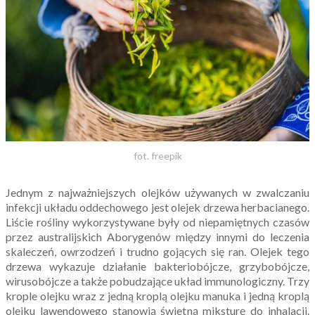
fot. freepik
Jednym z najważniejszych olejków używanych w zwalczaniu
infekcji układu oddechowego jest olejek drzewa herbacianego.
Liście rośliny wykorzystywane były od niepamiętnych czasów
przez australijskich Aborygenów między innymi do leczenia
skaleczeń, owrzodzeń i trudno gojących się ran. Olejek tego
drzewa wykazuje działanie bakteriobójcze, grzybobójcze,
wirusobójcze a także pobudzające układ immunologiczny. Trzy
krople olejku wraz z jedną kroplą olejku manuka i jedną kroplą
olejku lawendowego stanowią świetną miksturę do inhalacji.