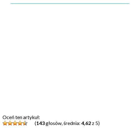
Oceń ten artykuł:
(
143
głosów, średnia:
4,62
z 5)