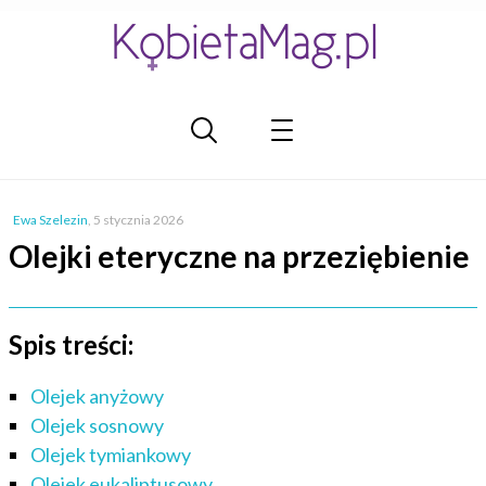
Ewa Szelezin
,
5 stycznia 2026
Olejki eteryczne na przeziębienie
Spis treści:
Olejek anyżowy
Olejek sosnowy
Olejek tymiankowy
Olejek eukaliptusowy