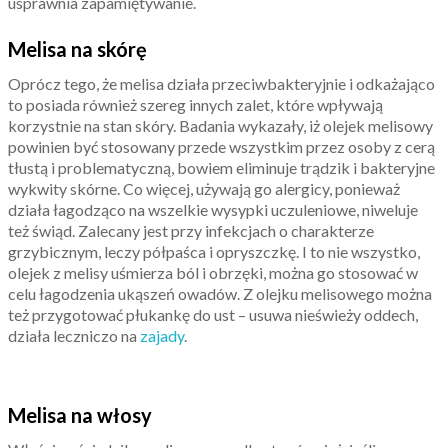
usprawnia zapamiętywanie.
Melisa na skórę
Oprócz tego, że melisa działa przeciwbakteryjnie i odkażająco
to posiada również szereg innych zalet, które wpływają
korzystnie na stan skóry. Badania wykazały, iż olejek melisowy
powinien być stosowany przede wszystkim przez osoby z cerą
tłustą i problematyczną, bowiem eliminuje trądzik i bakteryjne
wykwity skórne. Co więcej, używają go alergicy, ponieważ
działa łagodząco na wszelkie wysypki uczuleniowe, niweluje
też świąd. Zalecany jest przy infekcjach o charakterze
grzybicznym, leczy półpaśca i opryszczkę. I to nie wszystko,
olejek z melisy uśmierza ból i obrzęki, można go stosować w
celu łagodzenia ukąszeń owadów. Z olejku melisowego można
też przygotować płukankę do ust – usuwa nieświeży oddech,
działa leczniczo na
zajady
.
Melisa na włosy