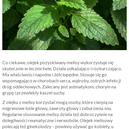
Co ciekawe, olejek pozyskiwany melisy wykorzystuje się
skutecznie w lecznictwie. Działa odkażająco i rozkurczająco.
Ma właściwości napotne i żółciopędne. Stosuje się go
wspomagająco w chorobach serca, wątroby, ostrych infekcji
dróg oddechowych. Zalecany jest astmatykom, chorym na
grypę i przewlekły kaszel suchy.
Z olejku z melisy korzystać mogą osoby, które cierpią na
migrenowe bóle głowy, zawroty głowy i zaburzenia snu.
Regularne stosowanie melisy działa też dobroczynnie na
dolegliwości reumatyczne i nerwobóle. Olejek melisowy
polecają też ginekolodzy – powinny używać go kobiety, u