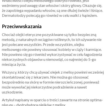
Właściwości olejku melisowego odkryto również, jeśli
weźmiemy pod uwagę stan włosów i skóry głowy. Okazuje się,
że zapobiega wypadaniu włosów, są one dłużej świeże i lśniące.
Dermatolodzy polecają go również w celu walki z łupieżem.
Przeciwwskazania
Chociaż olejki eteryczne pozyskiwane są tylko bezpieczną
metodą, z naturalnych wciągów roślinnych, to ich używanie nie
jest polecane wszystkim. Przede wszystkim, olejku
melisowego nie powinny stosować kobiety w ciąży i karmiące.
Nie powinno się go również wykorzystywać w celu łagodzenia
niekorzystnych objawów u niemowląt, co najmniej do 5-go
miesiąca życia.
Wszyscy, którzy chcą używać olejek z melisy powinni wcześniej
skontaktować się z lekarzem. Nie można go stosować
bezpośrednio na skórę w formie nierozcieńczonej, ponieważ
może wywołać jej niekorzystne podrażnienie a nawet
uszkodzenie.
Artykuł napisany w oparciu o treści zawarte na stronie optima-
plus.eu – dystrybutora olejków z melisy