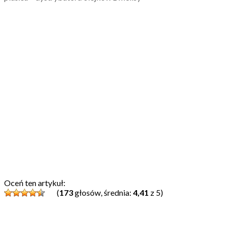
Oceń ten artykuł:
(
173
głosów, średnia:
4,41
z 5)