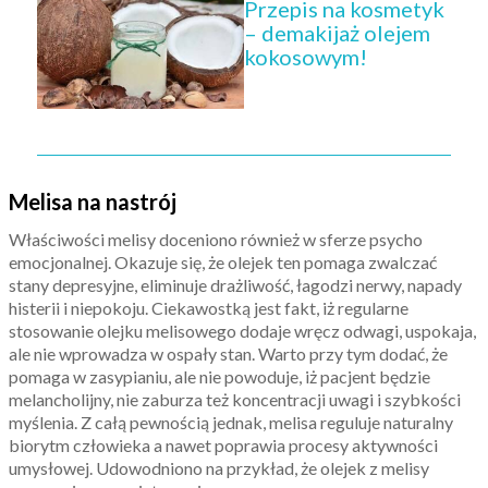
Przepis na kosmetyk
– demakijaż olejem
kokosowym!
Melisa na nastrój
Właściwości melisy doceniono również w sferze psycho
emocjonalnej. Okazuje się, że olejek ten pomaga zwalczać
stany depresyjne, eliminuje drażliwość, łagodzi nerwy, napady
histerii i niepokoju. Ciekawostką jest fakt, iż regularne
stosowanie olejku melisowego dodaje wręcz odwagi, uspokaja,
ale nie wprowadza w ospały stan. Warto przy tym dodać, że
pomaga w zasypianiu, ale nie powoduje, iż pacjent będzie
melancholijny, nie zaburza też koncentracji uwagi i szybkości
myślenia. Z całą pewnością jednak, melisa reguluje naturalny
biorytm człowieka a nawet poprawia procesy aktywności
umysłowej. Udowodniono na przykład, że olejek z melisy