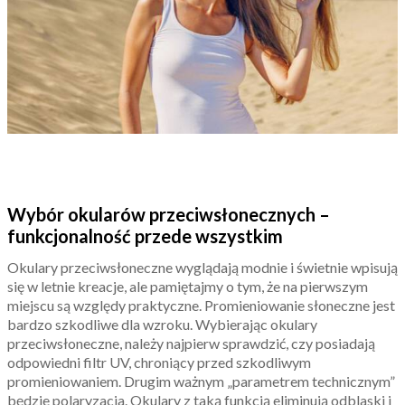
Wybór okularów przeciwsłonecznych –
funkcjonalność przede wszystkim
Okulary przeciwsłoneczne wyglądają modnie i świetnie wpisują
się w letnie kreacje, ale pamiętajmy o tym, że na pierwszym
miejscu są względy praktyczne. Promieniowanie słoneczne jest
bardzo szkodliwe dla wzroku. Wybierając okulary
przeciwsłoneczne, należy najpierw sprawdzić, czy posiadają
odpowiedni filtr UV, chroniący przed szkodliwym
promieniowaniem. Drugim ważnym „parametrem technicznym”
będzie polaryzacja. Okulary z taką funkcją eliminują odblaski i