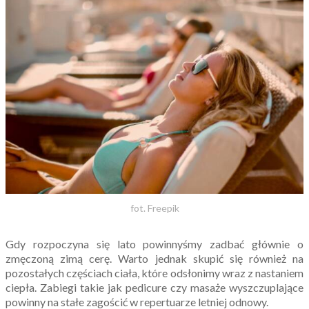
fot. Freepik
Gdy rozpoczyna się lato powinnyśmy zadbać głównie o
zmęczoną zimą cerę. Warto jednak skupić się również na
pozostałych częściach ciała, które odsłonimy wraz z nastaniem
ciepła. Zabiegi takie jak pedicure czy masaże wyszczuplające
powinny na stałe zagościć w repertuarze letniej odnowy.