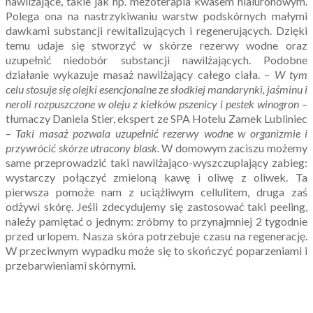
nawilżające, takie jak np. mezoterapia kwasem hialuronowym.
Polega ona na nastrzykiwaniu warstw podskórnych małymi
dawkami substancji rewitalizujących i regenerujących. Dzięki
temu udaje się stworzyć w skórze rezerwy wodne oraz
uzupełnić niedobór substancji nawilżających. Podobne
działanie wykazuje masaż nawilżający całego ciała. –
W tym
celu stosuje się olejki esencjonalne ze słodkiej mandarynki, jaśminu i
neroli rozpuszczone w oleju z kiełków pszenicy i pestek winogron
–
tłumaczy Daniela Stier, ekspert ze SPA Hotelu Zamek Lubliniec
–
Taki masaż pozwala uzupełnić rezerwy wodne w organizmie i
przywrócić skórze utracony blask.
W domowym zaciszu możemy
same przeprowadzić taki nawilżająco-wyszczuplający zabieg:
wystarczy połączyć zmieloną kawę i oliwę z oliwek. Ta
pierwsza pomoże nam z uciążliwym cellulitem, druga zaś
odżywi skórę. Jeśli zdecydujemy się zastosować taki peeling,
należy pamiętać o jednym: zróbmy to przynajmniej 2 tygodnie
przed urlopem. Nasza skóra potrzebuje czasu na regenerację.
W przeciwnym wypadku może się to skończyć poparzeniami i
przebarwieniami skórnymi.