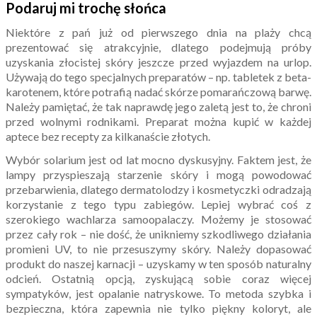
Podaruj mi trochę słońca
Niektóre z pań już od pierwszego dnia na plaży chcą
prezentować się atrakcyjnie, dlatego podejmują próby
uzyskania złocistej skóry jeszcze przed wyjazdem na urlop.
Używają do tego specjalnych preparatów – np. tabletek z beta-
karotenem, które potrafią nadać skórze pomarańczową barwę.
Należy pamiętać, że tak naprawdę jego zaletą jest to, że chroni
przed wolnymi rodnikami. Preparat można kupić w każdej
aptece bez recepty za kilkanaście złotych.
Wybór solarium jest od lat mocno dyskusyjny. Faktem jest, że
lampy przyspieszają starzenie skóry i mogą powodować
przebarwienia, dlatego dermatolodzy i kosmetyczki odradzają
korzystanie z tego typu zabiegów. Lepiej wybrać coś z
szerokiego wachlarza samoopalaczy. Możemy je stosować
przez cały rok – nie dość, że unikniemy szkodliwego działania
promieni UV, to nie przesuszymy skóry. Należy dopasować
produkt do naszej karnacji – uzyskamy w ten sposób naturalny
odcień. Ostatnią opcją, zyskującą sobie coraz więcej
sympatyków, jest opalanie natryskowe. To metoda szybka i
bezpieczna, która zapewnia nie tylko piękny koloryt, ale