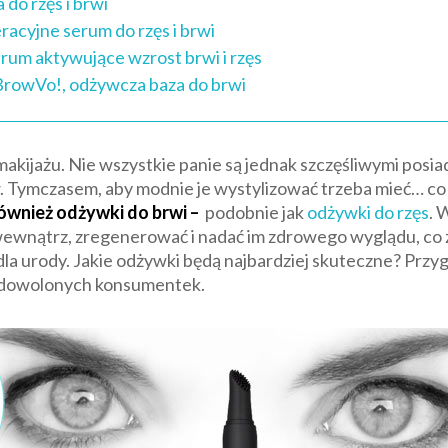
do rzęs i brwi
acyjne serum do rzęs i brwi
serum aktywujące wzrost brwi i rzęs
 BrowVo!, odżywcza baza do brwi
kijażu. Nie wszystkie panie są jednak szczęśliwymi posiad
 Tymczasem, aby modnie je wystylizować trzeba mieć… co s
ównież odżywki do brwi –
podobnie jak
odżywki do rzęs
. 
 wewnątrz, zregenerować i nadać im zdrowego wyglądu, co z
la urody. Jakie odżywki będą najbardziej skuteczne? Prz
zadowolonych konsumentek.