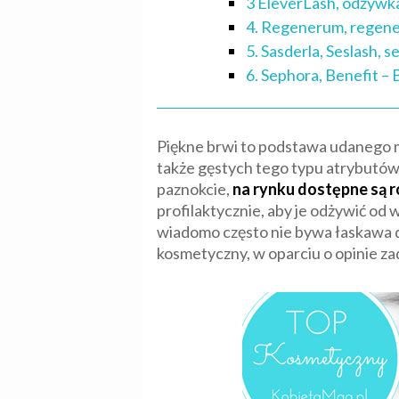
3 ÉleverLash, odżywka 
4. Regenerum, regener
5. Sasderla, Seslash, 
6. Sephora, Benefit –
Piękne brwi to podstawa udanego ma
także gęstych tego typu atrybutów.
paznokcie,
na rynku dostępne są r
profilaktycznie, aby je odżywić od
wiadomo często nie bywa łaskawa d
kosmetyczny, w oparciu o opinie 