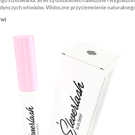
ego stosowania. Brwi są dodatkowo nawilżone i wygładzone,
jedynczych włosków. Widoczne przyciemnienie naturalnego
rwi