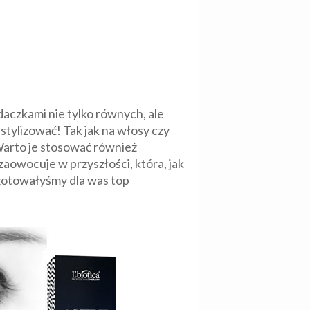
aczkami nie tylko równych, ale
tylizować! Tak jak na włosy czy
Warto je stosować również
aowocuje w przyszłości, która, jak
ygotowałyśmy dla was top