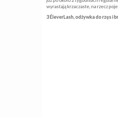
już po około 2 tygodniach regularn
wyrastają krzaczaste, na rzecz po
3 ÉleverLash, odżywka do rzęs i b