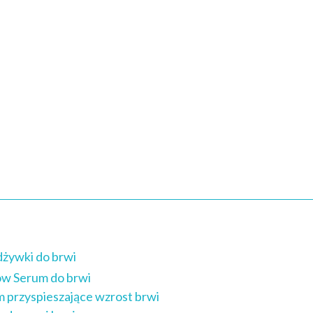
dżywki do brwi
row Serum do brwi
 przyspieszające wzrost brwi