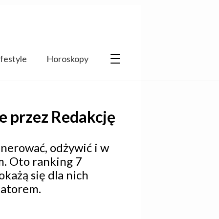
ifestyle
Horoskopy
e przez Redakcję
enerować, odżywić i w
m. Oto ranking 7
każą się dla nich
katorem.