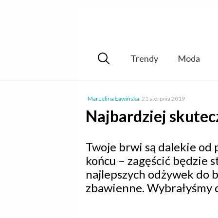
Trendy
Moda
Marcelina Ławińska
,
21 sierpnia 2019
Najbardziej skute
Twoje brwi są dalekie od 
końcu – zagęścić będzie 
najlepszych odżywek do br
zbawienne. Wybrałyśmy d