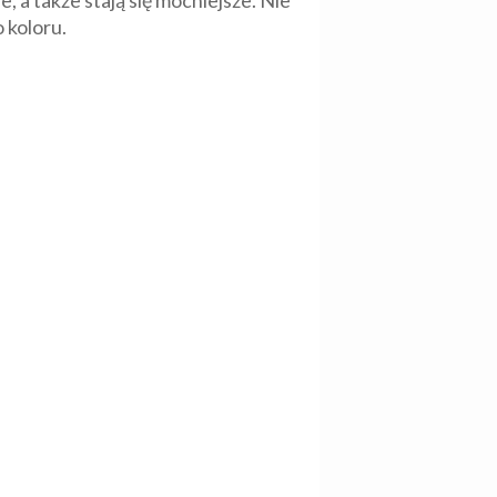
 a także stają się mocniejsze. Nie
 koloru.