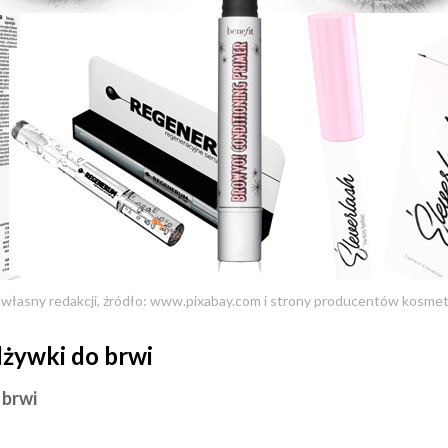
 własny redakcji, źródło: www.pixabay.com i strony producentów kosm
dżywki do brwi
 brwi