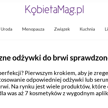
Uroda
Menopauza
Związek
Kuchnia
L
czne odżywki do brwi sprawdzon
perfekcji? Pierwszym krokiem, aby je zreg
stosowanie odpowiedniej odżywki lub seru
wi. Na rynku jest wiele produktów, które o
la was aż 7 kosmetyków z wygodnym apli