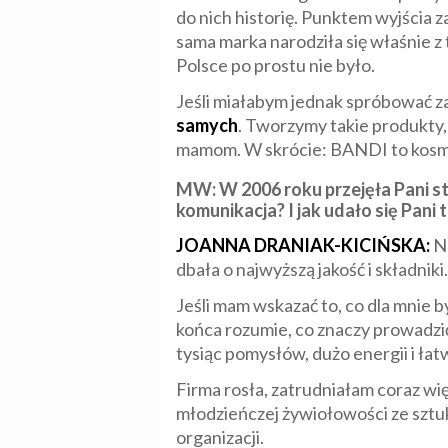
do nich historię. Punktem wyjścia 
sama marka narodziła się właśnie z
Polsce po prostu nie było.
Jeśli miałabym jednak spróbować 
samych
. Tworzymy takie produkty,
mamom. W skrócie: BANDI to kosmet
MW:
W 2006 roku przejęła Pani s
komunikacja? I jak udało się Pani 
JOANNA DRANIAK-KICIŃSKA:
Na
dbała o najwyższą jakość i składniki
Jeśli mam wskazać to, co dla mnie b
końca rozumie, co znaczy prowadzić
tysiąc pomysłów, dużo energii i ła
Firma rosła, zatrudniałam coraz wi
młodzieńczej żywiołowości ze szt
organizacji.