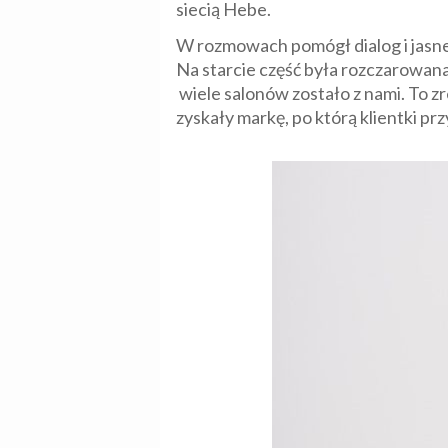
siecią Hebe.
W rozmowach pomógł dialog i jasne 
Na starcie część była rozczarowana (
wiele salonów zostało z nami. To 
zyskały markę, po którą klientki p