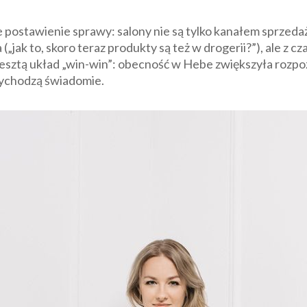
postawienie sprawy: salony nie są tylko kanałem sprzedaż
„jak to, skoro teraz produkty są też w drogerii?”), ale z cz
zresztą układ „win-win”: obecność w Hebe zwiększyła rozp
rzychodzą świadomie.