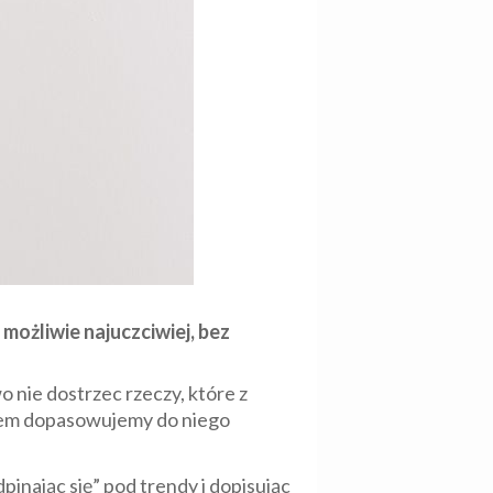
możliwie najuczciwiej, bez
o nie dostrzec rzeczy, które z
potem dopasowujemy do niego
inając się” pod trendy i dopisując