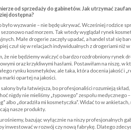
mierze od sprzedaży do gabinetów. Jak utrzymać zaufa
dziej dostępna?
 było wyzwanie – nie będę ukrywać. Wcześniej rodzice sp
akże sezonowo nad morzem. Tak wtedy wyglądał rynek kosme
yjnych. Małe drogerie zaczęły upadać, a handel stał się bard
piej czuł się w relacjach indywidualnych z drogeriami niż 
, że nie będziemy walczyć o bardzo rozdrobniony rynek dr
owymi oraz krzykliwymi hasłami. Postawiłam na niszę, w któ
ałego rynku kosmetyków, ale taka, która docenia jakość i 
marki opartej na jakości.
ny była łatwiejsza, bo profesjonaliści rozumieją skład, dz
choć nigdy nie mieliśmy „typowego” zespołu medycznego – 
g” albo „doradziła mi kosmetyczka”. Widać to w ankietach,
cają nasze produkty.
e urośniemy, bazując wyłącznie na niszy profesjonalnych ga
by inwestować w rozwój czy nową fabrykę. Dlatego zdecyd