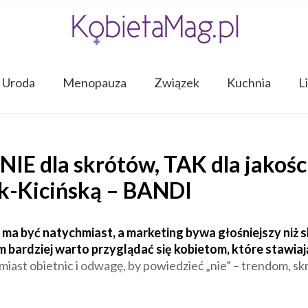
Uroda
Menopauza
Związek
Kuchnia
L
E dla skrótów, TAK dla jakośc
ak-Kicińską – BANDI
ma być natychmiast, a marketing bywa głośniejszy niż s
bardziej warto przyglądać się kobietom, które stawiaj
iast obietnic i odwagę, by powiedzieć „nie” – trendom, skró