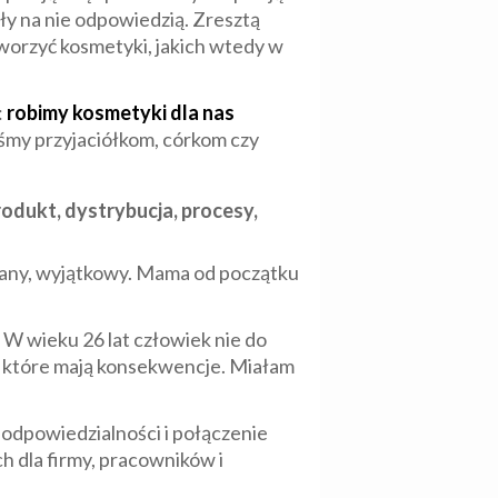
ły na nie odpowiedzią. Zresztą
tworzyć kosmetyki, jakich wtedy w
:
robimy kosmetyki dla nas
yśmy przyjaciółkom, córkom czy
odukt, dystrybucja, procesy,
wany, wyjątkowy. Mama od początku
. W wieku 26 lat człowiek nie do
e, które mają konsekwencje. Miałam
 odpowiedzialności i połączenie
 dla firmy, pracowników i