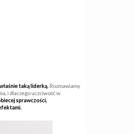
łaśnie taką liderką.
Rozmawiamy
nia, i dlaczego uczciwość w
biecej sprawczości,
 efektami.