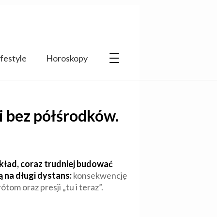
ifestyle
Horoskopy
i bez półśrodków.
kład, coraz trudniej budować
ą na długi dystans:
konsekwencję
tom oraz presji „tu i teraz”.