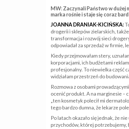
MW:
Zaczynali Państwo w dużej 
marka rośnie i staje się coraz bar
JOANNA DRANIAK-KICIŃSKA:
To
drogerii i sklepów zielarskich, t
transformacja i rozwój sieci droger
odpowiadał za sprzedaż w firmie, le
Kiedy przejmowałam stery, uznałam
korporacjami, ich budżetami reklam
profesjonalny. To niewielka część c
widziałam przestrzeń do budowania 
Rozmowa z osobami prowadzącymi salo
ocenić produkt. A na marginesie – 
„ten kosmetyk polecił mi dermatolo
tego bardzo dumna, że lekarze pole
Po latach okazało się jednak, że ni
przychodów, której potrzebujemy, 