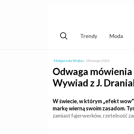
Trendy
Moda
Małgorzata Wojtas
,
18 lutego 2026
Odwaga mówienia NI
Wywiad z J. Drani
W świecie, w którym „efekt wow” 
markę wierną swoim zasadom. Tym 
zamiast fajerwerków, rzetelność zam