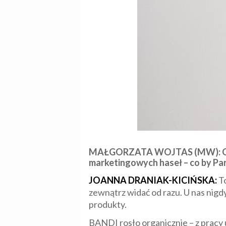
MAŁGORZATA WOJTAS (MW):
marketingowych haseł – co by Pan
JOANNA DRANIAK-KICIŃSKA:
To
zewnątrz widać od razu. U nas nig
produkty.
BANDI rosło organicznie – z pracy 