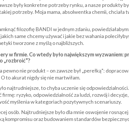
zawsze były konkretne potrzeby rynku, a nasze produkty by
 takiej potrzeby. Moja mama, absolwentka chemii, chciała 
zamknąć filozofię BANDI w jednym zdaniu, powiedziałabym
 jakich same chcemy używać i jakie bez wahania poleciłyb
yki tworzone z myślą o najbliższych.
tery w firmie. Co wtedy było największym wyzwaniem: pr
to „rozbroić”?
 pewno nie produkt – on zawsze był „perełką”: dopraco
. O to akurat nigdy się nie martwiłam.
yło najtrudniejsze, to chyba uczenie się odpowiedzialności
 firmę: ryzyko, odpowiedzialność za ludzi, rozwój i decyzj
twość myślenia w kategoriach pozytywnych scenariuszy.
ęcej osób. Najtrudniejsze było dla mnie oswojenie rosnącej
uką kompromisu oraz budowaniem standardów bezpiecznych