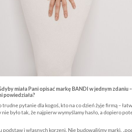
Gdyby miała Pani opisać markę BANDI w jednym zdaniu – 
i powiedziała?
 trudne pytanie dla kogoś, kto na co dzień żyje firmą – łatw
dy nie było tak, że najpierw wymyślamy hasło, a dopiero 
u podstaw i własnych korzeni. Nie budowaliśmy marki, „podp