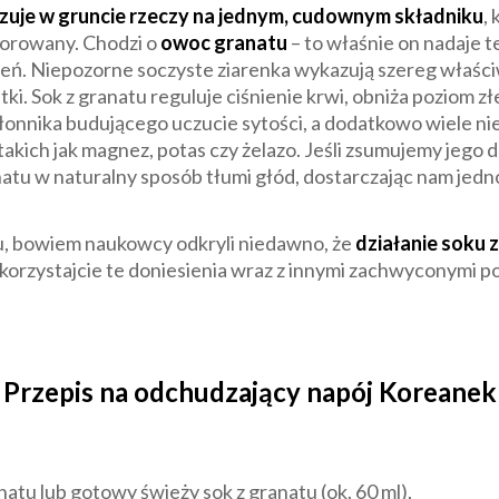
uje w gruncie rzeczy na jednym, cudownym składniku
,
gnorowany. Chodzi o
owoc granatu
– to właśnie on nadaje 
eń. Niepozorne soczyste ziarenka wykazują szereg właściw
i. Sok z granatu reguluje ciśnienie krwi, obniża poziom złe
łonnika budującego uczucie sytości, a dodatkowo wiele n
 takich jak magnez, potas czy żelazo. Jeśli zsumujemy jego
tu w naturalny sposób tłumi głód, dostarczając nam jedno
etu, bowiem naukowcy odkryli niedawno, że
działanie soku
korzystajcie te doniesienia wraz z innymi zachwyconymi 
Przepis na odchudzający napój Koreanek
atu lub gotowy świeży sok z granatu (ok. 60 ml),