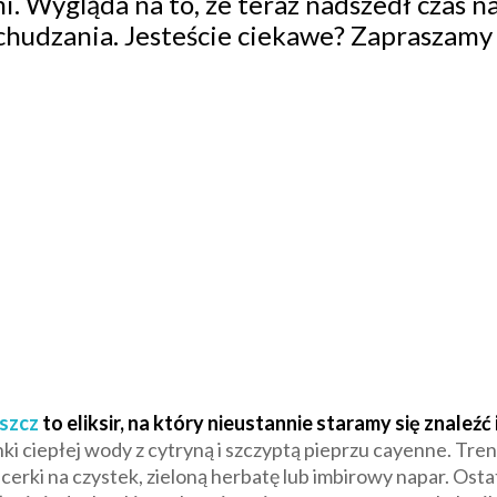
. Wygląda na to, że teraz nadszedł czas n
hudzania. Jesteście ciekawe? Zapraszamy 
uszcz
to eliksir, na który nieustannie staramy się znaleźć
ki ciepłej wody z cytryną i szczyptą pieprzu cayenne. Tren
ncerki na czystek, zieloną herbatę lub imbirowy napar. Os