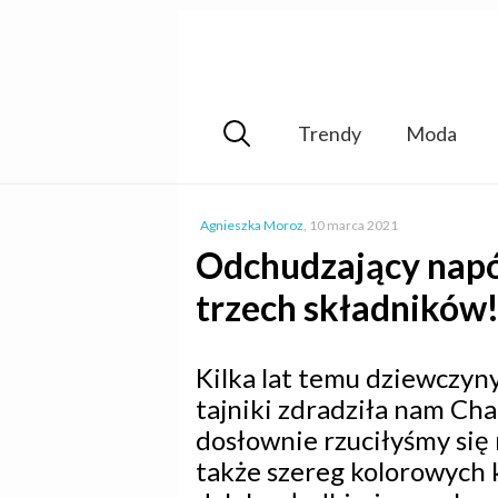
Trendy
Moda
Agnieszka Moroz
,
10 marca 2021
Odchudzający napój
trzech składników
Kilka lat temu dziewczyny
tajniki zdradziła nam Ch
dosłownie rzuciłyśmy się n
także szereg kolorowych