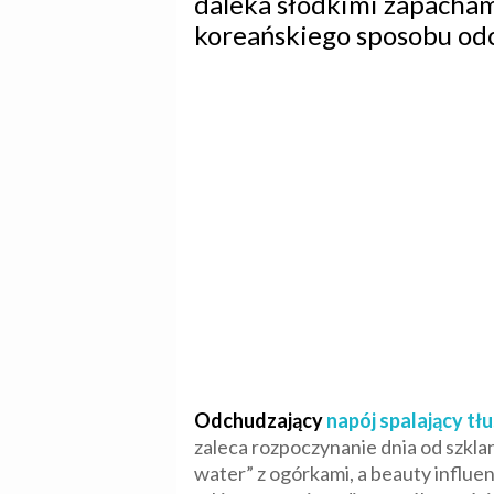
daleka słodkimi zapachami
koreańskiego sposobu odc
Odchudzający
napój spalający tł
zaleca rozpoczynanie dnia od szklan
water” z ogórkami, a beauty influe