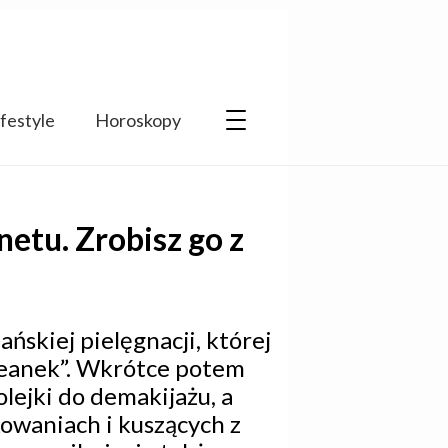
ifestyle
Horoskopy
etu. Zrobisz go z
ńskiej pielęgnacji, której
reanek”. Wkrótce potem
olejki do demakijażu, a
owaniach i kuszących z