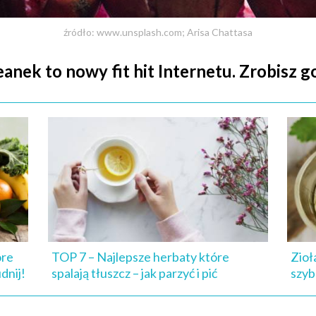
źródło: www.unsplash.com; Arisa Chattasa
nek to nowy fit hit Internetu. Zrobisz g
óre
TOP 7 – Najlepsze herbaty które
Zioł
udnij!
spalają tłuszcz – jak parzyć i pić
szyb