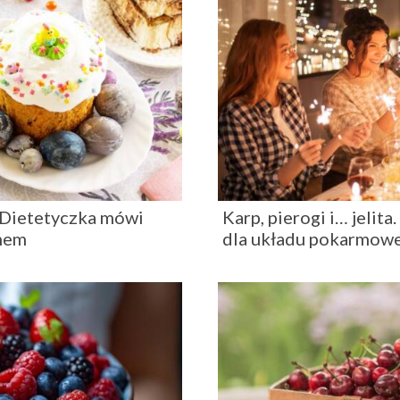
. Dietetyczka mówi
Karp, pierogi i… jelit
emem
dla układu pokarmow