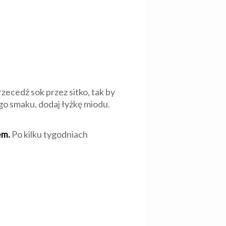
zecedź sok przez sitko, tak by
iego smaku, dodaj łyżkę miodu.
em.
Po kilku tygodniach