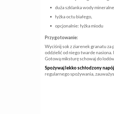
duża szklanka wody mineralne
łyżka octu białego,
opcjonalnie: łyżka miodu
Przygotowanie:
Wyciśnij sok z ziarenek granatu za 
oddzielić od niego twarde nasiona. P
Gotową miksturę schowaj do lodów
Spożywaj lekko schłodzony napój
regularnego spożywania, zauważys