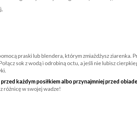
j,
pomocą praski lub blendera, którym zmiażdżysz ziarenka. Pr
ołącz sok z wodą i odrobiną octu, a jeśli nie lubisz cierpk
ki.
 przed każdym posiłkiem albo przynajmniej przed obiad
z różnicę w swojej wadze!