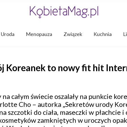
Uroda
Menopauza
Związek
Kuchnia
L
 Koreanek to nowy fit hit Intern
!
 na całym świecie oszalały na punkcie korea
arlotte Cho – autorka „Sekretów urody Ko
a szczotki do ciała, maseczki w płachcie i 
 kosmetyków zamkniętych w uroczych opak