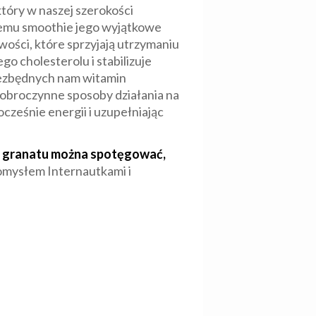
 który w naszej szerokości
temu smoothie jego wyjątkowe
ości, które sprzyjają utrzymaniu
go cholesterolu i stabilizuje
iezbędnych nam witamin
 dobroczynne sposoby działania na
cześnie energii i uzupełniając
 z granatu można spotęgować,
pomysłem Internautkami i