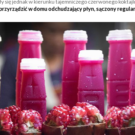
ły się jednak w kierunku tajemniczego czerwonego koktaj
ób przyrządzić w domu odchudzający płyn, sączony regul