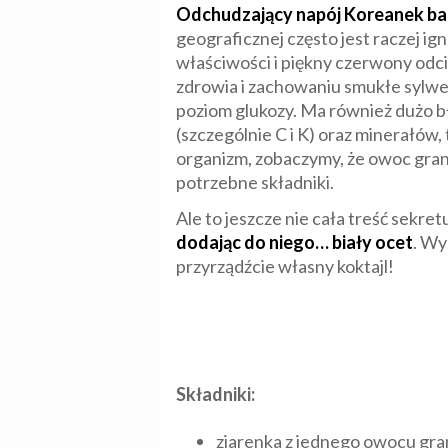
Odchudzający napój Koreanek baz
geograficznej często jest raczej i
właściwości i piękny czerwony odci
zdrowia i zachowaniu smukłe sylwetk
poziom glukozy. Ma również dużo b
(szczególnie C i K) oraz minerałów,
organizm, zobaczymy, że owoc grana
potrzebne składniki.
Ale to jeszcze nie cała treść sekr
dodając do niego… biały ocet
. Wy
przyrządźcie własny koktajl!
Składniki:
ziarenka z jednego owocu gran