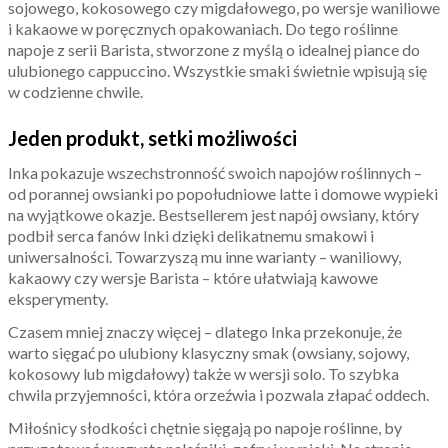
sojowego, kokosowego czy migdałowego, po wersje waniliowe
i kakaowe w poręcznych opakowaniach. Do tego roślinne
napoje z serii Barista, stworzone z myślą o idealnej piance do
ulubionego cappuccino. Wszystkie smaki świetnie wpisują się
w codzienne chwile.
Jeden produkt, setki możliwości
Inka pokazuje wszechstronność swoich napojów roślinnych –
od porannej owsianki po popołudniowe latte i domowe wypieki
na wyjątkowe okazje. Bestsellerem jest napój owsiany, który
podbił serca fanów Inki dzięki delikatnemu smakowi i
uniwersalności. Towarzyszą mu inne warianty – waniliowy,
kakaowy czy wersje Barista – które ułatwiają kawowe
eksperymenty.
Czasem mniej znaczy więcej – dlatego Inka przekonuje, że
warto sięgać po ulubiony klasyczny smak (owsiany, sojowy,
kokosowy lub migdałowy) także w wersji solo. To szybka
chwila przyjemności, która orzeźwia i pozwala złapać oddech.
Miłośnicy słodkości chętnie sięgają po napoje roślinne, by