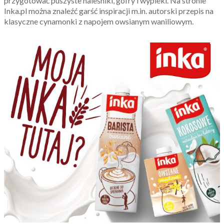
przygotować puszyste naleśniki, gofry i wypieki. Na stronie
Inka.pl można znaleźć garść inspiracji m.in. autorski przepis na
klasyczne cynamonki z napojem owsianym waniliowym.