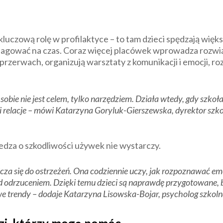
luczową rolę w profilaktyce – to tam dzieci spędzają więks
eagować na czas. Coraz więcej placówek wprowadza rozwiąz
przerwach, organizują warsztaty z komunikacji i emocji, ro
obie nie jest celem, tylko narzędziem. Działa wtedy, gdy szkoł
 relacje
– mówi Katarzyna Goryluk-Gierszewska, dyrektor sz
iedza o szkodliwości używek nie wystarczy.
cza się do ostrzeżeń. Ona codziennie uczy, jak rozpoznawać emoc
ed odrzuceniem. Dzięki temu dzieci są naprawdę przygotowane, b
we trendy
– dodaje Katarzyna Lisowska-Bojar, psycholog szkoln