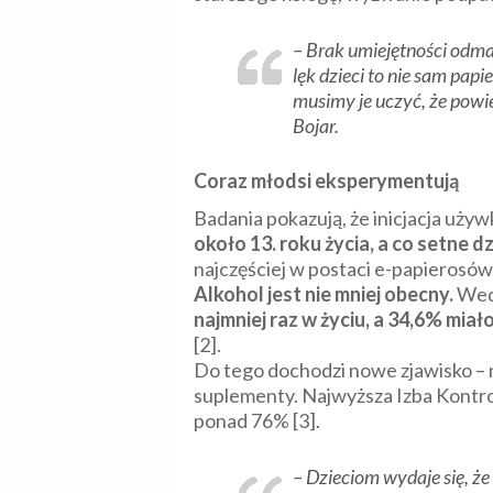
–
Brak umiejętności odma
lęk dzieci to nie sam pap
musimy je uczyć, że powie
Bojar.
Coraz młodsi eksperymentują
Badania pokazują, że inicjacja uży
około 13. roku życia, a co setne dz
najczęściej w postaci e-papierosów 
Alkohol jest nie mniej obecny.
Wed
najmniej raz w życiu, a 34,6% miało
[2].
Do tego dochodzi nowe zjawisko – n
suplementy. Najwyższa Izba Kontro
ponad 76% [3].
–
Dzieciom wydaje się, że