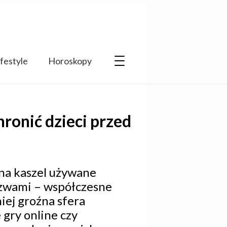
ifestyle
Horoskopy
ronić dzieci przed
na kaszel używane
azwami – współczesne
iej groźna sfera
gry online czy