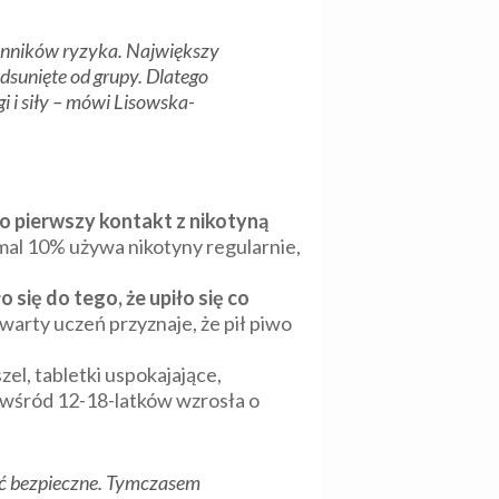
zynników ryzyka. Największy
odsunięte od grupy. Dlatego
 i siły
– mówi Lisowska-
o pierwszy kontakt z nikotyną
al 10% używa nikotyny regularnie,
się do tego, że upiło się co
arty uczeń przyznaje, że pił piwo
l, tabletki uspokajające,
C wśród 12-18-latków wzrosła o
być bezpieczne. Tymczasem