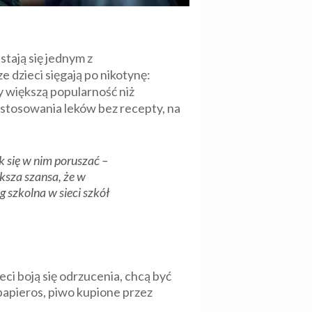
tają się jednym z
dzieci sięgają po nikotynę:
y większą popularność niż
 stosowania leków bez recepty, na
k się w nim poruszać –
ksza szansa, że w
szkolna w sieci szkół
eci boją się odrzucenia, chcą być
-papieros, piwo kupione przez