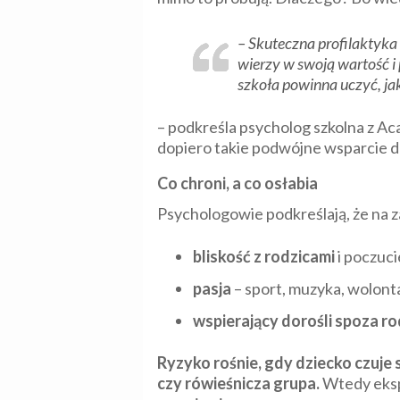
– Skuteczna profilaktyka 
wierzy w swoją wartość i p
szkoła powinna uczyć, jak
– podkreśla psycholog szkolna z Ac
dopiero takie podwójne wsparcie da
Co chroni, a co osłabia
Psychologowie podkreślają, że na 
bliskość z rodzicami
i poczuc
pasja
– sport, muzyka, wolonta
wspierający dorośli spoza ro
Ryzyko rośnie, gdy dziecko czuje 
czy rówieśnicza grupa.
Wtedy eksp