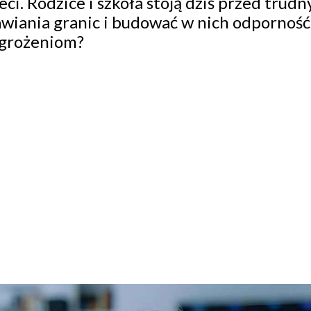
i. Rodzice i szkoła stoją dziś przed trud
awiania granic i budować w nich odporność
agrożeniom?