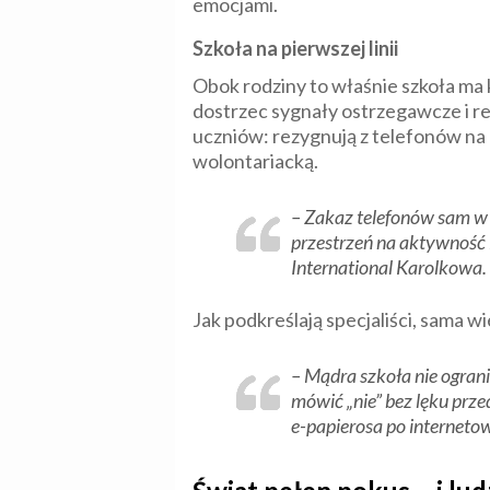
emocjami.
Szkoła na pierwszej linii
Obok rodziny to właśnie szkoła ma k
dostrzec sygnały ostrzegawcze i r
uczniów: rezygnują z telefonów na 
wolontariacką.
–
Zakaz telefonów sam w s
przestrzeń na aktywność i
International Karolkowa.
Jak podkreślają specjaliści, sama w
–
Mądra szkoła nie ograni
mówić „nie” bez lęku prz
e-papierosa po interneto