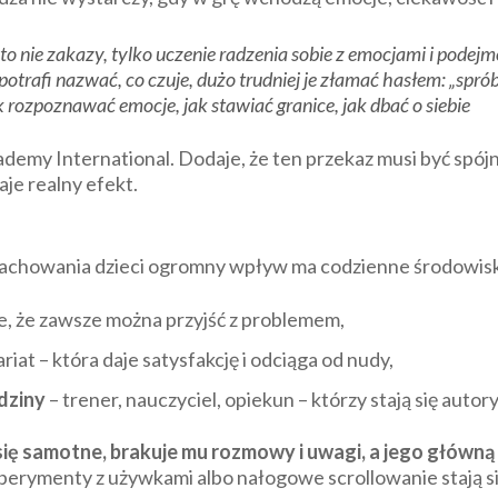
to nie zakazy, tylko uczenie radzenia sobie z emocjami i podejm
otrafi nazwać, co czuje, dużo trudniej je złamać hasłem: „spróbuj
 rozpoznawać emocje, jak stawiać granice, jak dbać o siebie
ademy International. Dodaje, że ten przekaz musi być spójn
je realny efekt.
zachowania dzieci ogromny wpływ ma codzienne środowisko
ie, że zawsze można przyjść z problemem,
riat – która daje satysfakcję i odciąga od nudy,
dziny
– trener, nauczyciel, opiekun – którzy stają się auto
się samotne, brakuje mu rozmowy i uwagi, a jego główną 
erymenty z używkami albo nałogowe scrollowanie stają si