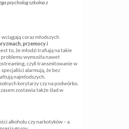
ega psycholog szkolna z
ie wciągają coraz młodszych
garyzmach, przemocy i
st to, że młodzi trafiają na takie
ala problemu wymusiła nawet
tostreaming, czyli transmitowanie w
pecjaliści alarmują, że bez
ałtują najmłodszych.
kolnych korytarzy czy na podwórko.
a czasem zostawia także ślad w
wości alkoholu czy narkotyków – a
presja grupy.