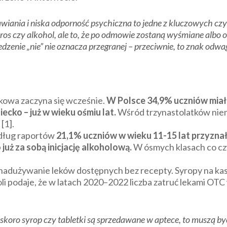
wiania i niska odporność psychiczna to jedne z kluczowych c
ieros czy alkohol, ale to, że po odmowie zostaną wyśmiane albo 
dzenie „nie” nie oznacza przegranej – przeciwnie, to znak odwagi
wkowa zaczyna się wcześnie.
W Polsce 34,9% uczniów miał
iecko – już w wieku ośmiu lat.
Wśród trzynastolatków niem
[1].
ług raportów
21,1% uczniów w wieku 11-15 lat przyznało 
 już za sobą inicjację alkoholową.
W ósmych klasach co czw
adużywanie leków dostępnych bez recepty. Syropy na kasze
li podaje, że w latach 2020–2022 liczba zatruć lekami OT
 skoro syrop czy tabletki są sprzedawane w aptece, to muszą 