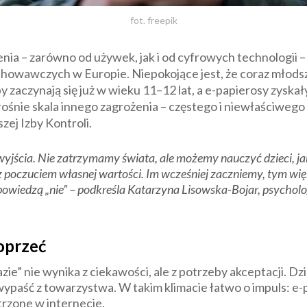
fot. freepik
 – zarówno od używek, jak i od cyfrowych technologii – s
wawczych w Europie. Niepokojące jest, że coraz młodsze 
 zaczynają się już w wieku 11–12 lat, a e-papierosy zyskał
ośnie skala innego zagrożenia – częstego i niewłaściwego
ej Izby Kontroli.
z wyjścia. Nie zatrzymamy świata, ale możemy nauczyć dzieci, ja
 z poczuciem własnej wartości. Im wcześniej zaczniemy, tym wię
iedzą „nie” – podkreśla Katarzyna Lisowska-Bojar, psycholog 
 oprzeć
ie” nie wynika z ciekawości, ale z potrzeby akceptacji. Dzi
ie wypaść z towarzystwa. W takim klimacie łatwo o impuls: e
rzone w internecie.