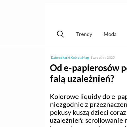
Trendy
Moda
Dziennikarki KobietaMag
,
1 września 2025
Od e-papierosów po
falą uzależnień?
Kolorowe liquidy do e-pa
niezgodnie z przeznacze
pokusy kuszą dzieci coraz
uzależnień: scrollowanie