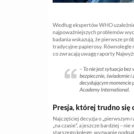
Według ekspertów WHO uzależnienia
najpoważniejszych problemów wycho
badania wskazują, że pierwsze próby
tradycyjne papierosy. Równolegle r
co zwracają uwagę raporty Najwyższ
– To nie jest sytuacja be
bezpiecznie, świadomie i
decydującym momencie pow
Academy International.
Presja, której trudno się
Najczęściej decyzja o „pierwszym raz
„na czasie”, a jeszcze bardziej – n
starszego kolegę, wyzwanie podpat