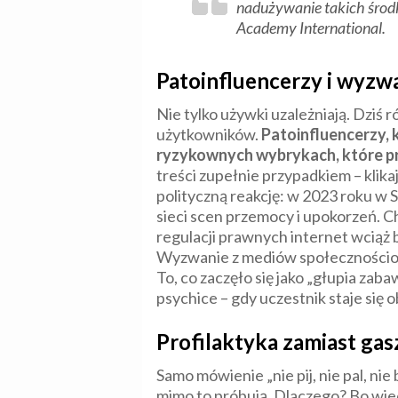
nadużywanie takich środk
Academy International.
Patoinfluencerzy i wyzwan
Nie tylko używki uzależniają. Dziś
użytkowników.
Patoinfluencerzy, 
ryzykownych wybrykach, które prz
treści zupełnie przypadkiem – klik
polityczną reakcję: w 2023 roku w 
sieci scen przemocy i upokorzeń. C
regulacji prawnych internet wciąż 
Wyzwanie z mediów społecznościowy
To, co zaczęło się jako „głupia zaba
psychice – gdy uczestnik staje się
Profilaktyka zamiast ga
Samo mówienie „nie pij, nie pal, nie
mimo to próbują. Dlaczego? Bo wied