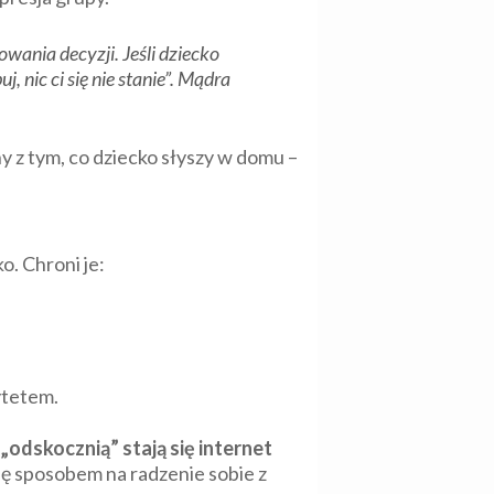
owania decyzji. Jeśli dziecko
, nic ci się nie stanie”. Mądra
y z tym, co dziecko słyszy w domu –
. Chroni je:
rytetem.
„odskocznią” stają się internet
ę sposobem na radzenie sobie z