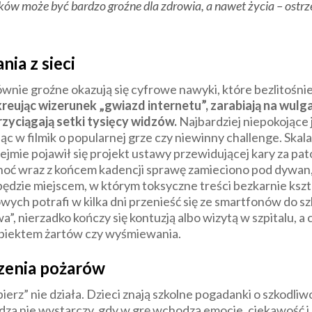
ów może być bardzo groźne dla zdrowia, a nawet życia
– ostrz
ia z sieci
 równie groźne okazują się cyfrowe nawyki, które bezlitośn
kreując wizerunek „gwiazd internetu”, zarabiają na wul
yciągają setki tysięcy widzów.
Najbardziej niepokojące je
ając w filmik o popularnej grze czy niewinny challenge. Sk
Sejmie pojawił się projekt ustawy przewidującej kary za pa
hoć wraz z końcem kadencji sprawę zamieciono pod dywan, s
będzie miejscem, w którym toksyczne treści bezkarnie kszt
ch potrafi w kilka dni przenieść się ze smartfonów do sz
wa”, nierzadko kończy się kontuzją albo wizytą w szpitalu, 
 obiektem żartów czy wyśmiewania.
szenia pożarów
 bierz” nie działa. Dzieci znają szkolne pogadanki o szkodli
za nie wystarczy, gdy w grę wchodzą emocje, ciekawość i 